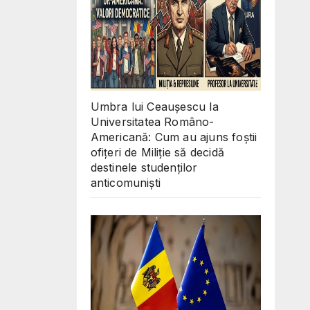
Umbra lui Ceaușescu la
Universitatea Româno-
Americană: Cum au ajuns foștii
ofițeri de Miliție să decidă
destinele studenților
anticomuniști