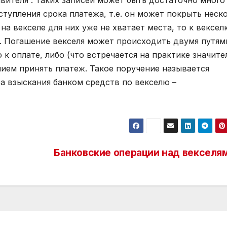
вителя”. Таких записей может быть достаточно много
тупления срока платежа, т.е. он может покрыть неск
на векселе для них уже не хватает места, то к вексел
. Погашение векселя может происходить двумя путям
 к оплате, либо (что встречается на практике значите
нием принять платеж. Такое поручение называется
а взыскания банком средств по векселю –
Банковские операции над векселя