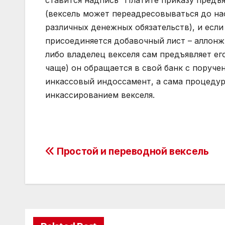
ставится надпись “Платите приказу предъя
(вексель может переадресовываться до нас
различных денежных обязательств), и если 
присоединяется добавочный лист – аллонж
либо владелец векселя сам предъявляет его
чаще) он обращается в свой банк с поруче
инкассовый индоссамент, а сама процедур
инкассированием векселя.
Post
Простой и переводной вексель
navigation