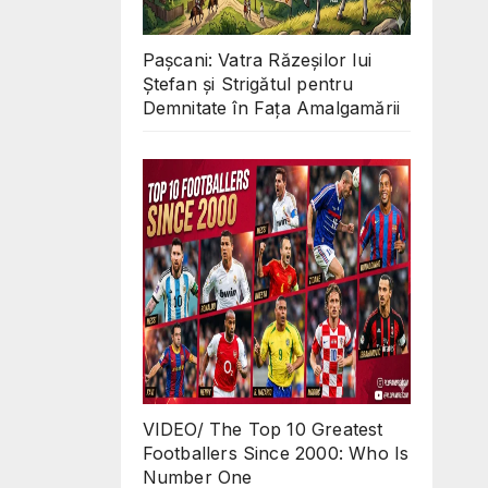
Pașcani: Vatra Răzeșilor lui
Ștefan și Strigătul pentru
Demnitate în Fața Amalgamării
VIDEO/ The Top 10 Greatest
Footballers Since 2000: Who Is
Number One