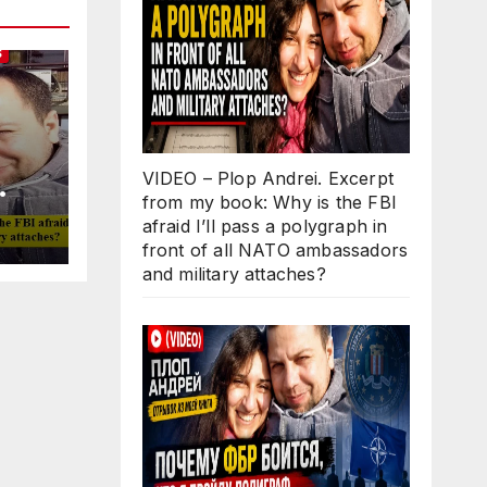
S
VIDEO – Plop Andrei. Excerpt
from my book: Why is the FBI
Why
afraid I’ll pass a polygraph in
ll
front of all NATO ambassadors
 in
and military attaches?
O
d
s?