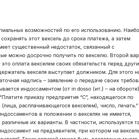
пиальных возможностей по его использованию. Наиб
 сохранять этот вексель до срока платежа, а затем
имеет существенный недостаток, связанный с
ые можно досрочно получить по векселю. Второй ва
 – это оплата векселем своих обязательств перед друг
ержатель векселя выступает должником. Для этого н
аточная надпись – заявление о передаче своих требо
ается индоссаментом (от in dosso (ит.) – на обороте)
Платите приказу предприятия “С”, находящегося по
(лица, расплачивающегося векселем), число, печать.”
ндоссаментов в положении о векселях не имеется,
 различные их варианты. В частности, используется т
ндоссамент на предъявителя, при котором на вексел