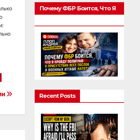
Почему ФБР Боится, Что Я
олько
ю
Пройду Полиграф
и:
льно
ми
Recent Posts