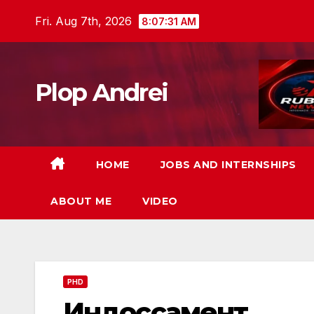
Skip
Fri. Aug 7th, 2026
8:07:32 AM
to
content
Plop Andrei
HOME
JOBS AND INTERNSHIPS
ABOUT ME
VIDEO
PHD
Индоссамент