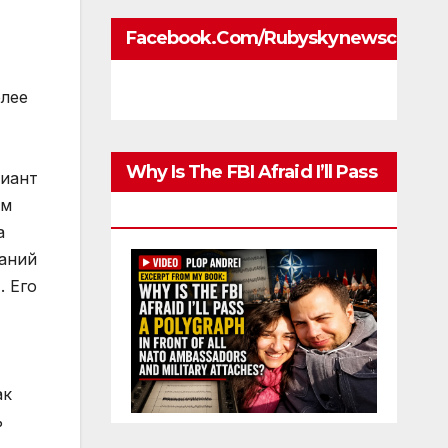
Facebook.com/rubyskynewscom
олее
Why Is The FBI Afraid I’ll Pass
риант
им
A Polygraph
а
ваний
. Его
ак
ь