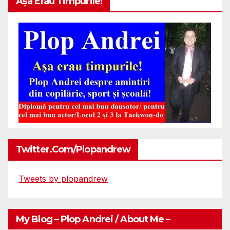
Așa Erau Timpurile!
Twitter.com/plopandrew
Tweets by plopandrew
My Blog – Plop Andrei / About Me –