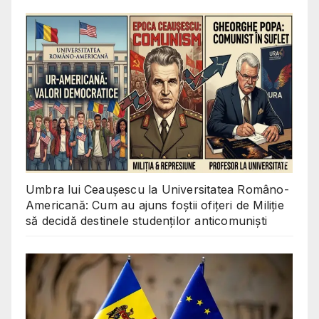
Umbra lui Ceaușescu la Universitatea Româno-
Americană: Cum au ajuns foștii ofițeri de Miliție
să decidă destinele studenților anticomuniști