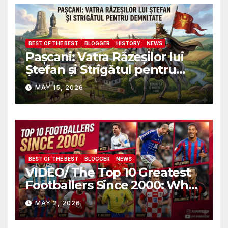
военных атташе НАТО?
BEST OF THE BEST
BLOGGER
HISTORY
NEWS
Pașcani: Vatra Răzeșilor lui
Ștefan și Strigătul pentru
Demnitate în Fața
MAY 15, 2026
Amalgamării
BEST OF THE BEST
BLOGGER
NEWS
VIDEO/ The Top 10 Greatest
Footballers Since 2000: Who
Is Number One
MAY 2, 2026