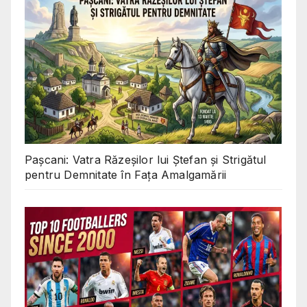
Pașcani: Vatra Răzeșilor lui Ștefan și Strigătul
pentru Demnitate în Fața Amalgamării