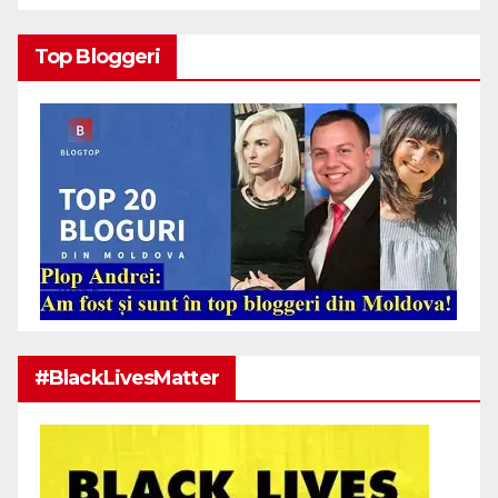
Top Bloggeri
#BlackLivesMatter