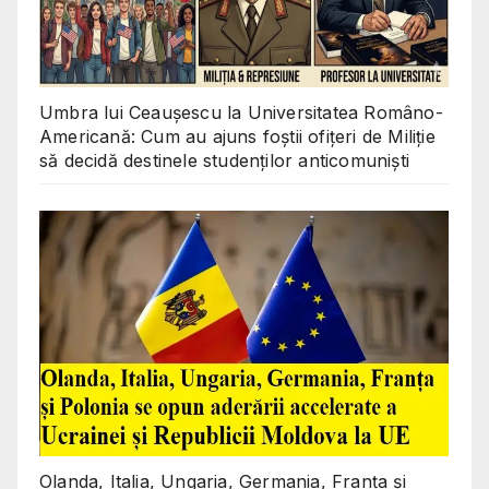
Umbra lui Ceaușescu la Universitatea Româno-
Americană: Cum au ajuns foștii ofițeri de Miliție
să decidă destinele studenților anticomuniști
Olanda, Italia, Ungaria, Germania, Franța și