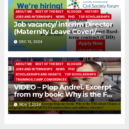
ABOUT ME
BEST OF THE BEST
BLOGGER
HISTORY
JOBS AND INTERNSHIPS
NEWS
PHD
TOP SCHOLARSHIPS
Job vacancy/ Interim Director
(Maternity Leave Cover)/
Eastern Partnership Civil
DEC 13, 2024
Society Forum
ABOUT ME
BEST OF THE BEST
BLOGGER
JOBS AND INTERNSHIPS
NEWS
PHD
SCHOLARSHIPS AND GRANTS
TOP SCHOLARSHIPS
TRAININGS,CAMP,CONFERENCES
VIDEO – Plop Andrei. Excerpt
from my book: Why is the FBI
afraid I’ll pass a polygraph in
NOV 1, 2024
front of all NATO
ambassadors and military
attaches?