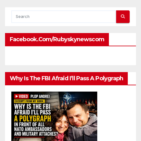
Facebook.com/rubyskynewscom
Why Is The FBI Afraid I’ll Pass A Polygraph