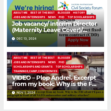
ABOUT ME
BEST OF THE BEST
BLOGGER
HISTORY
JOBS AND INTERNSHIPS
NEWS
PHD
TOP SCHOLARSHIPS
Job vacancy/ Interim Director
(Maternity Leave Cover)/
Eastern Partnership Civil
DEC 13, 2024
Society Forum
ABOUT ME
BEST OF THE BEST
BLOGGER
JOBS AND INTERNSHIPS
NEWS
PHD
SCHOLARSHIPS AND GRANTS
TOP SCHOLARSHIPS
TRAININGS,CAMP,CONFERENCES
VIDEO – Plop Andrei. Excerpt
from my book: Why is the FBI
afraid I’ll pass a polygraph in
NOV 1, 2024
front of all NATO
ambassadors and military
attaches?