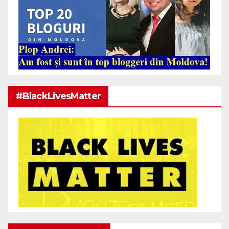
#BlackLivesMatter