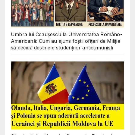
Umbra lui Ceaușescu la Universitatea Româno-
Americană: Cum au ajuns foștii ofițeri de Miliție
să decidă destinele studenților anticomuniști