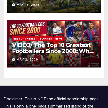
Demnitate în Fața
MAY 15, 2026
Amalgamării
BEST OF THE BEST
BLOGGER
NEWS
VIDEO/ The Top 10 Greatest
Footballers Since 2000: Who
Is Number One
MAY 2, 2026
Disclaimer: This is NOT the official scholarship page.
This is only a one-page summarized listing of the