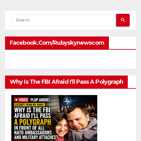
Facebook.com/rubyskynewscom
Why Is The FBI Afraid I’ll Pass A Polygraph