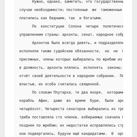
      Нужно, однако, заметить, что государственные нало
случае необходимости; постоянные  же  таможенные  пошли
платились как бедными, так  и богатыми.
      По  конституции  Солона  четыре  политических  уч
управлением страны: архонты, сенат, народное собрание и
      Архонтов было всегда девять, и подразделялись они
исполняли также судейские обязанности,  но  не  принима
присяжных, члены которых выбирались по жребию из всех т
в должность, архонты клялись  исполнять  законы;  остав
отчёт своей деятельности в народном собрании.  Пока  же
властью, их особа считалась священной.
      По словам Плутарха, те два якоря,  которыми  держ
корабль  Афин,  даже  во  время  бури,  были  ареопаг  
четырёхсот. Четыреста сенаторов выбирались из трёх  пер
триба поставляла сто членов, избираемых сначала по  бол
позднее по жребию; их недостатки исправлялись строгими 
они подвергались, будучи ещё кандидатами.  В  организац