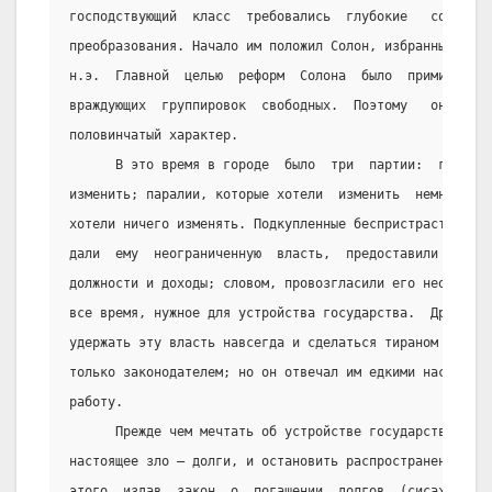
господствующий  класс  требовались  глубокие   социальн
преобразования. Начало им положил Солон, избранный архо
н.э.  Главной  целью  реформ  Солона  было  примирение 
враждующих  группировок  свободных.  Поэтому   они   но
половинчатый характер.
      В это время в городе  было  три  партии:  горцы, 
изменить; паралии, которые хотели  изменить  немногое; 
хотели ничего изменять. Подкупленные беспристрастием Со
дали  ему  неограниченную  власть,  предоставили  в  ег
должности и доходы; словом, провозгласили его неогранич
все время, нужное для устройства государства.  Друзья  
удержать эту власть навсегда и сделаться тираном  вмест
только законодателем; но он отвечал им едкими насмешкам
работу.
      Прежде чем мечтать об устройстве государства,  ну
настоящее зло – долги, и остановить распространение это
этого, издав  закон  о  погашении  долгов  (сисахфия  –