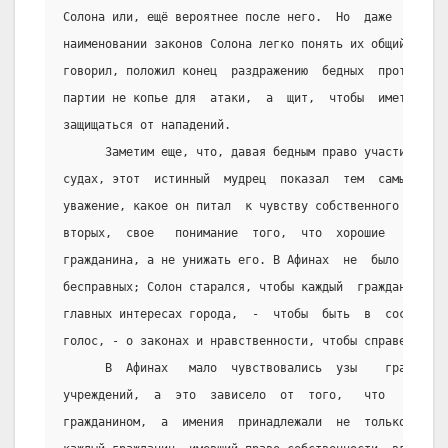
Солона или, ещё вероятнее после него.  Но  даже  и  без
наименовании законов Солона легко понять их общий дух: 
говорил, положил конец  раздражению  бедных  против  бо
партии не копье для  атаки,  а  щит,  чтобы  иметь  воз
защищаться от нападений.
      Заметим еще, что, давая бедным право участия в гл
судах, этот  истинный  мудрец  показал  тем  самым,  во
уважение, какое он питал  к чувству собственного достои
вторых,  свое   понимание  того,  что  хорошие   законы
гражданина, а не унижать его. В Афинах  не  было  полит
бесправных; Солон старался, чтобы каждый  гражданин  им
главных интересах города,  -  чтобы  быть  в  состоянии
голос, - о законах и нравственности, чтобы справедливо 
      В  Афинах   мало  чувствовались  узы    гражданск
учреждений,  а  это  зависело  от  того,   что   личнос
гражданином,  а  имения  принадлежали  не  только  прав