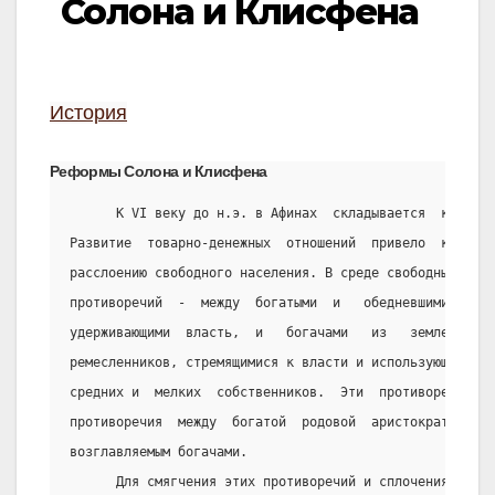
Солона и Клисфена
История
Реформы Солона и Клисфена
      К VI веку до н.э. в Афинах  складывается  крайне 
Развитие  товарно-денежных  отношений  привело  к  даль
расслоению свободного населения. В среде свободных возн
противоречий  -  между  богатыми  и   обедневшими   эвп
удерживающими  власть,  и   богачами   из   землевладел
ремесленников, стремящимися к власти и использующими не
средних и  мелких  собственников.  Эти  противоречия  к
противоречия  между  богатой  родовой  аристократией  и
возглавляемым богачами.
      Для смягчения этих противоречий и сплочения всех 