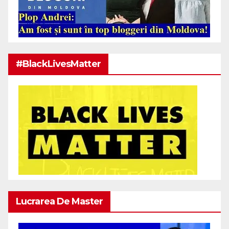
#BlackLivesMatter
Lucrarea De Master