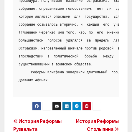
процедура, получившая  название  остракизма.  Ежегодно 
собрание, определявшее голосованием,  нет  ли  среди  с
которые являются опасными  для  государства.  Если  так
собрание созывалось вторично, и  каждый  его  участник 
(глиняном черепке) имя того, кто, по  его  мнению,  был
большинством  голосов  удалялся  за  пределы  Аттики  с
Остракизм, направленный вначале против родовой  аристок
впоследствии  в  политической   борьбе   между   различ
существовавшими в афинском обществе.
      Реформы Клисфена завершили длительный  процесс  с
Древних Афинах.
Post
История Реформы
История Реформы
Рузвельта
Столыпина