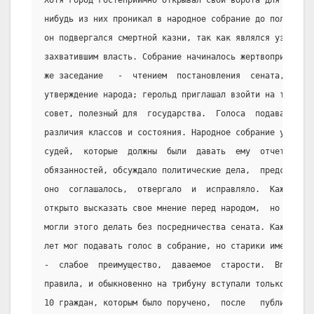
Хотя город гостеприимно открывал свои ворота для иностр
нибудь из них проникал в народное собрание до получения
он подвергался смертной казни, так как являлся узурпато
захватившим власть. Собрание начиналось жертвоприношени
же заседание   -  чтением  постановления  сената,  кото
утверждение народа; герольд приглашал взойти на трибуну
совет, полезный для  государства.  Голоса  подавались  
различия классов и состояния. Народное собрание утвержд
судей,  которые  должны  были  давать  ему  отчет  по  
обязанностей, обсуждало политические дела,  представлен
оно  соглашалось,  отвергало  и  исправляло.  Каждый  г
открыто высказать свое мнение перед народом,  но  никто
могли этого делать без посредничества сената. Каждый гр
лет мог подавать голос в собрание, но старики имели пра
-  слабое  преимущество,  даваемое  старости.  Впрочем,
правила, и обыкновенно на трибуну вступали только госуд
10 граждан, которым было поручено,  после   публичного 