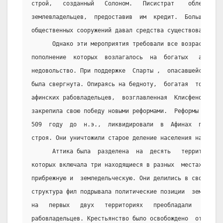
строй,   созданный   Солоном.   Писистрат    облегчил  
землевладельцев,  предоставив  им  кредит.  Большой   р
общественных сооружений давал средства существования бе
      Однако эти мероприятия требовали все возрастающих
пополнение  которых  возлагалось  на  богатых   афинян,
недовольство. При поддержке  Спарты ,  опасавшейся  уси
была свергнута. Опираясь на бедноту,  богатая  торгово-
афинских рабовладельцев,  возглавленная  Клисфеном,  из
закрепила свою победу новыми реформами.  Реформы  Клисф
509  году  до  н.э.,  ликвидировали  в  Афинах  последн
строя. Они уничтожили старое деление населения на четыр
      Аттика была  разделена  на  десять   территориаль
которых включала три находящиеся в разных  местах  терр
прибрежную и  земледельческую. Они делились в свою очер
структура фил подрывала политические позиции  земельной
на   первых   двух   территориях   преобладали   торгов
рабовладельцев. Крестьянство было освобождено  от  влия