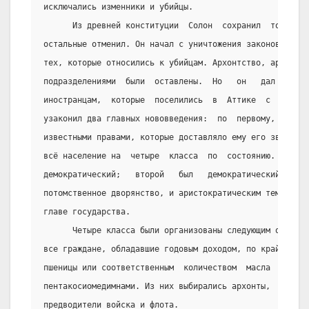
исключались изменники и убийцы.
      Из древней конституции  Солон  сохранил  только  
остальные отменил. Он начал с уничтожения законов  Драк
тех, которые относились к убийцам. Архонтство, ареопаг 
подразделениями  были  оставлены.  Но   он   дал   прав
иностранцам,  которые  поселились  в  Аттике  с  семьям
узаконил два главных нововведения:  по  первому,  кажды
известными правами, которые доставляло ему его звание; 
всё население на  четыре  класса  по  состоянию.  Первы
демократический;   второй   был   демократический   тем
потомственное дворянство, и аристократическим тем,  что
главе государства.
      Четыре класса были организованы следующим образом
все граждане, обладавшие годовым доходом, по крайней ме
пшеницы или соответственным  количеством  масла  или  в
пентакосиомедимнами. Из них выбирались архонты,  главны
предводители войска и флота.