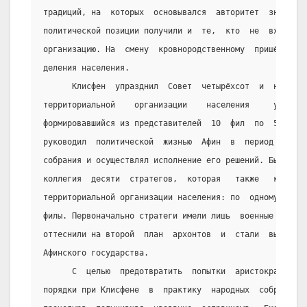
традиций, на  которых  основывался  авторитет  знати,  
политической позиции получили и  те,  кто  не  входил  
организацию. На  смену  кровнородственному  пришёл  тер
деления населения.
      Клисфен  упразднил  Совет  четырёхсот  и  на  осн
территориальной    организации    населения     учредил
формировавшийся из представителей  10  фил  по  50  чел
руководил  политической  жизнью  Афин  в  период  между
собрания и осуществлял исполнение его решений. Был созд
коллегия  десяти  стратегов,  которая   также   комплек
территориальной организации населения: по  одному  пред
филы. Первоначально стратеги имели лишь  военные  функц
оттеснили на второй  план  архонтов  и  стали  высшими 
Афинского государства.
      С  целью  предотвратить  попытки  аристократии  р
порядки при Клисфене  в  практику  народных  собраний  