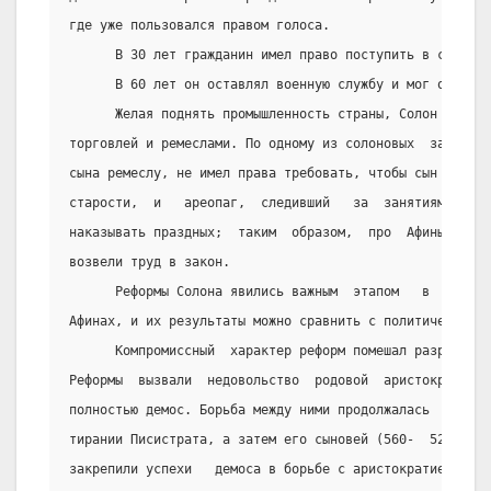
где уже пользовался правом голоса.
      В 30 лет гражданин имел право поступить в сенат.
      В 60 лет он оставлял военную службу и мог отдыхат
      Желая поднять промышленность страны, Солон  всяче
торговлей и ремеслами. По одному из солоновых  законов,
сына ремеслу, не имел права требовать, чтобы сын содерж
старости,  и   ареопаг,  следивший   за  занятиями   гр
наказывать праздных;  таким  образом,  про  Афины  можн
возвели труд в закон.
      Реформы Солона явились важным  этапом   в  образо
Афинах, и их результаты можно сравнить с политической р
      Компромиссный  характер реформ помешал разрешению
Реформы  вызвали  недовольство  родовой  аристократии  
полностью демос. Борьба между ними продолжалась  и  при
тирании Писистрата, а затем его сыновей (560-  527  гг.
закрепили успехи   демоса в борьбе с аристократией и  у