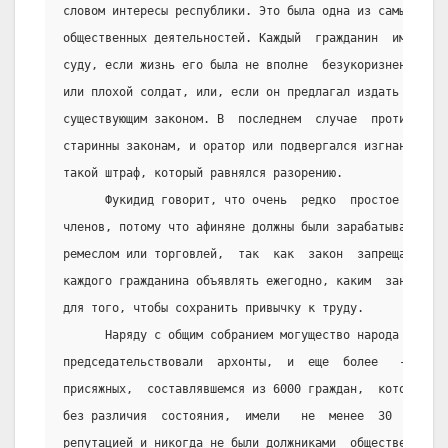
словом интересы республики. Это была одна из самых  поч
общественных деятельностей. Каждый  гражданин  имел  пр
суду, если жизнь его была не вполне  безукоризненна; ес
или плохой солдат, или, если он предлагал издать декрет
существующим законом. В  последнем  случае  против  нег
старинны законам, и оратор или подвергался изгнанию, ил
такой штраф, который равнялся разорению.
      Фукидид говорит, что очень  редко  простое  собра
членов, потому что афиняне должны были зарабатывать про
ремеслом или торговлей,  так  как  закон  запрещал  пра
каждого гражданина объявлять ежегодно, каким  занятием 
для того, чтобы сохранить привычку к труду.
      Наряду с общим собранием могущество народа  прояв
председательствовали  архонты,  и  еще  более   -  в  с
присяжных,  составлявшемся из 6000 граждан,  которые  в
без различия  состояния,  имели   не  менее  30  лет,  
репутацией и никогда не были должниками  общественного 