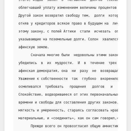
облегчавший уплату изменением величины процентов и номи
Другой закон возвратил свободу тем,  долги  которых  сд
отняв у кредиторов всякое право в будущем на  личность 
этому закону, с полей Аттики  стали  исчезать  ограды  
указывающие на поземельные долги. Солон  хвалился,  что
афинскую землю.
      Сначала многие были  недовольны этими законами,  
убедились  в  их  мудрости.  И  в  течение  трех  веков
афинская демократия, она  ни  разу  не  возвращалась  к
Уважение к собственности  так  глубоко  вкоренилось  в 
осмеливался  требовать   прощения   долгов   и   уменьш
Спокойствие, водворившееся от этих первоначальных мер, 
времени и свободы для составления других законов. Он и 
мягкость и умеренность, стараясь согласовать нравственн
материальные, и «соединить», как он сам говорил,»силу и
      Прежде всего он провозгласил общую амнистию или п