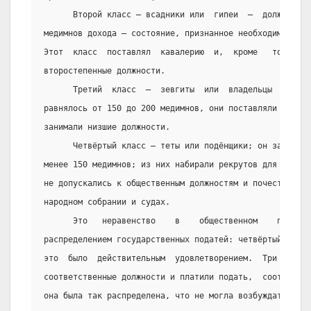
      Второй класс – всадники или  гипеи  –  должны  бы
медимнов дохода – состояние, признанное необходимым для
Этот  класс  поставлял  кавалерию  и,  кроме   того,   
второстепенные должности.
      Третий  класс  –  зевгиты  или  владельцы  двух  
равнялось от 150 до 200 медимнов, они поставляли тяжело
занимали низшие должности.
      Четвёртый класс – теты или подёнщики; он заключал
менее 150 медимнов; из них набирали рекрутов для лёгкой
не допускались к общественным должностям и почестям, но
народном собрании и судах.
      Это   неравенство    в    общественном    положен
распределением государственных податей: четвёртый класс
это  было  действительным  удовлетворением.  Три  первы
соответственные должности и платили подать,  соответств
она была так распределена, что не могла возбуждать недо