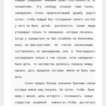
каждый гражданин, имевший право собственности, владел е
независимо.  Эту  свободу  основал  тоже  Солон,  издав
завещаниях. Солон, предпочитавший  дружбу  родству  и  
хотел, чтобы каждый был господином своего состояния и п
у кого не было  детей,  располагать  своим  имуществом 
утверждал только те завещания, которые писались  в  пол
когда у завещателя не был ослаблен ни болезнями, ни  из
вина, ни пристрастием.  Он  считал  незаконными   и  те
составлялись по принуждению, или  в  благодарность  за 
наследовали только в том случае, если завещания не  был
были дети, то наследство делилось поровну между  сыновь
однако, дать приданое сестрам; ежели не было сына  –  н
дочь.
      Солон придал больше значения брачным союзам, преп
которые имели вид покупки. Он хотел, чтобы  брак  предс
мужа с женой, цель которого – основывать  новые   семей
сладостью  взаимной   нежности».Чтобы  достигнуть  этог