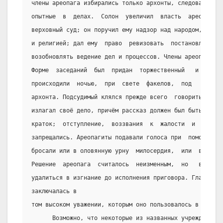
члены ареопага избирались только архонты, следовательно
опытные  в  делах.  Солон  увеличил  власть  ареопага, 
верховный суд; он поручил ему надзор над народом, его  
и религией; дал ему  право  ревизовать  постановления  
возобновлять ведение дел и процессов. Члены ареопага из
Форме  заседаний  был  придан  торжественный   и   суро
происходили  ночью,  при  свете  факелов,  под   предсе
архонта. Подсудимый клялся прежде всего  говорить  толь
излагал своё дело, причём рассказ должен был быть прост
краток;  отступление,  воззвания  к  жалости  и  милосе
запрещались. Ареопагиты подавали голоса при  помощи  ка
бросали или в оловянную урну  милосердия,  или  в  дере
Решение  ареопага  считалось  неизменным,  но   виновно
удалиться в изгнание до исполнения приговора. Главная с
заключалась в
том высоком уважении, которым оно пользовалось в общест
      Возможно, что некоторые из названных учреждений  