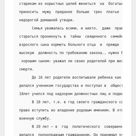
старикам из корыстных целей жениться  на  богатых  насл
приносить  мужу  приданое  больше  трех  платье  и   не
недорогой домашней утвари.
      Семья уважалась всеми, и никто,  даже  правительс
стараться проникнуть в  тайны  священного  семейного  о
взрослого сына кормить больного отца  и  прежде  чем  и
высокую  должность по требованию закона., нужно было  с
 хорошим сыном: уважал ли своих родителей при жизни  чт
смерти.
      До 16 лет родители воспитывали ребенка как хотели
делался учеником государства и поступал в  общественный
18лет учился под надзором должностных лиц и подвергалс
      В 18 лет, т.е. в год своего гражданского совершен
право вступить во владение родовым имением. В это же вр
военную службу.
      В 20 лет – в  год  политического  совершеннолетия
делался  полноправным гражданином. Он принимал участие 