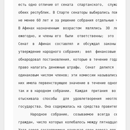
есть одно отличие от сената  спартанского,  служащие  я
обеих республик. В Спарте сенаторы выбирались пожизненн
не менее 60 лет и за решение собрания отдельные члены о
В Афинах назначенным  возрастом  являлись  30  лет;  со
ежегодно, и члены его  были  ответственны;  это  было  
Сенат  в  Афинах  составлял  и  обсуждал  законы  до  п
утверждение народного собрания;  вел  финансовые  и  ад
обнародовал постановления, которые в течение года имели
право налагать денежные штрафы.  Сенат  делился  на  дв
одинаковым числом членов; эти комиссии назывались прита
них имела первенствующее значение в течение одного  мес
так и в народном собрании.  Каждая  притания  во  время
отыскивала  способы   для  удовлетворения  неотложных  
государства. Она содержалась на средства правительства.
      Народное  собрание,  созываемое  всегда  сенатом,
граждан, число которых колебалось между пятнадцатью  и 