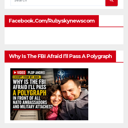
Facebook.com/rubyskynewscom
Why Is The FBI Afraid I’ll Pass A Polygraph