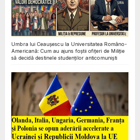
Umbra lui Ceaușescu la Universitatea Româno-
Americană: Cum au ajuns foștii ofițeri de Miliție
să decidă destinele studenților anticomuniști