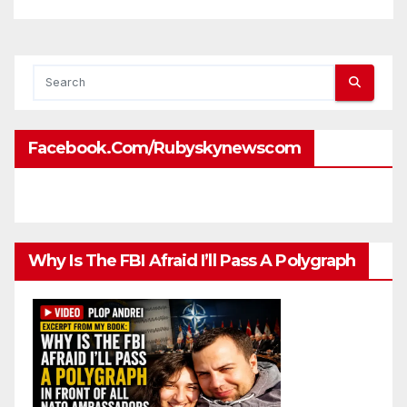
attaches?
Facebook.com/rubyskynewscom
Why Is The FBI Afraid I’ll Pass A Polygraph