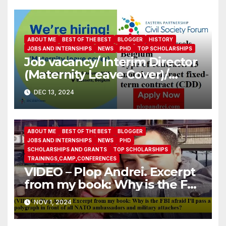
ABOUT ME
BEST OF THE BEST
BLOGGER
HISTORY
JOBS AND INTERNSHIPS
NEWS
PHD
TOP SCHOLARSHIPS
Job vacancy/ Interim Director
(Maternity Leave Cover)/
Eastern Partnership Civil
DEC 13, 2024
Society Forum
ABOUT ME
BEST OF THE BEST
BLOGGER
JOBS AND INTERNSHIPS
NEWS
PHD
SCHOLARSHIPS AND GRANTS
TOP SCHOLARSHIPS
TRAININGS,CAMP,CONFERENCES
VIDEO – Plop Andrei. Excerpt
from my book: Why is the FBI
afraid I’ll pass a polygraph in
NOV 1, 2024
front of all NATO
ambassadors and military