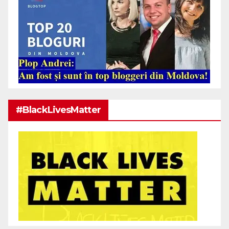
#BlackLivesMatter