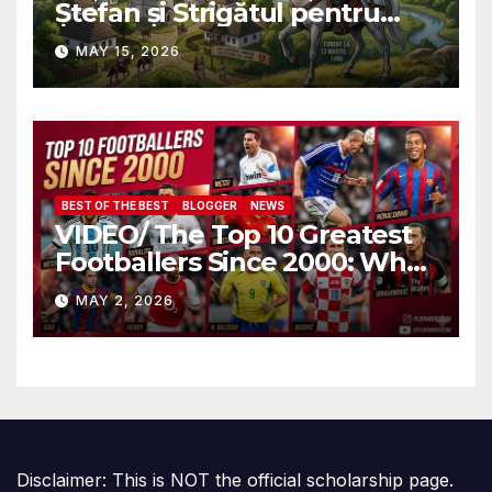
Ștefan și Strigătul pentru
Demnitate în Fața
MAY 15, 2026
Amalgamării
BEST OF THE BEST
BLOGGER
NEWS
VIDEO/ The Top 10 Greatest
Footballers Since 2000: Who
Is Number One
MAY 2, 2026
Disclaimer: This is NOT the official scholarship page.