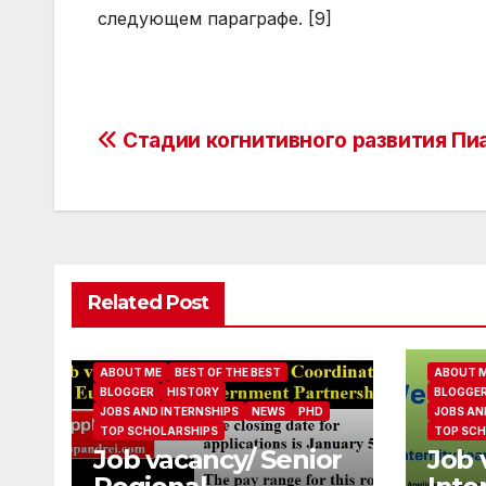
следующем параграфе. [9]
Post
Стадии когнитивного развития Пи
navigation
Related Post
ABOUT ME
BEST OF THE BEST
ABOUT 
BLOGGER
HISTORY
BLOGGE
JOBS AND INTERNSHIPS
NEWS
PHD
JOBS AN
TOP SCHOLARSHIPS
TOP SCH
Job vacancy/ Senior
Job 