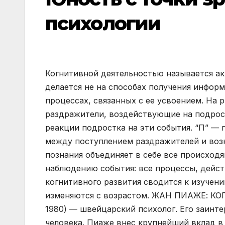
психологии
Когнитивной деятельностью называется ак
делается не на способах получения инфор
процессах, связанных с ее усвоением. На р
раздражители, воздействующие на подрост
реакции подростка на эти события. “П” — 
между поступлением раздражителей и возн
познания объединяет в себе все происход
наблюдению события: все процессы, дейст
когнитивного развития сводится к изучен
изменяются с возрастом. ЖАН ПИАЖЕ: КО
1980) — швейцарский психолог. Его заинт
человека. Пиаже внес крупнейший вклад в