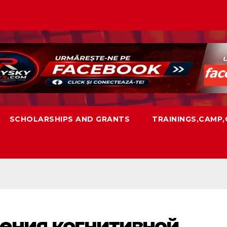
SCHOLARSHIPS AND GRANTS
TRAININGS,CAMP
рения когнитивной