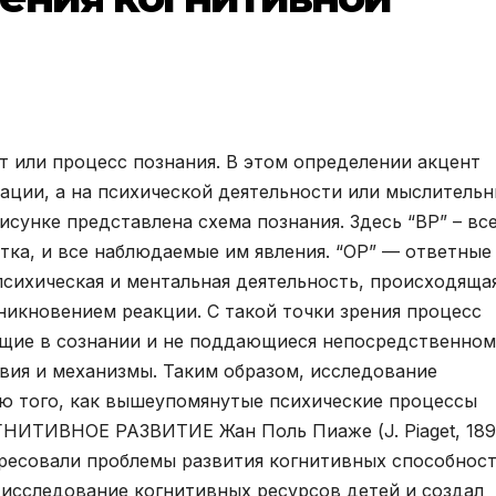
т или процесс познания. В этом определении акцент
мации, а на психической деятельности или мыслитель
исунке представлена схема познания. Здесь “ВР” – вс
ка, и все наблюдаемые им явления. “ОР” — ответные
психическая и ментальная деятельность, происходяща
икновением реакции. С такой точки зрения процесс
ящие в сознании и не поддающиеся непосредственном
вия и механизмы. Таким образом, исследование
ию того, как вышеупомянутые психические процессы
ГНИТИВНОЕ РАЗВИТИЕ Жан Поль Пиаже (J. Piaget, 18
ересовали проблемы развития когнитивных способнос
 исследование когнитивных ресурсов детей и создал