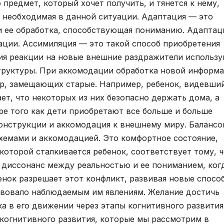
 предмет, который хочет получить, и тянется к нему,
, необходимая в данной ситуации. Адаптация — это
и ее обработка, способствующая пониманию. Адаптац
ции. Ассимиляция — это такой способ приобретения
ия реакции на новые внешние раздражители использу
труктуры. При аккомодации обработка новой информ
ур, замещающих старые. Например, ребенок, видевши
ает, что некоторых из них безопасно держать дома, а
ре того как дети приобретают все больше и больше
онструкции и аккомодация к внешнему миру. Балансо
хемами и аккомодацией. Это комфортное состояние,
 которой сталкивается ребенок, соответствует тому, 
я диссонанс между реальностью и ее пониманием, ког
нок разрешает этот конфликт, развивая новые спосо
твовало наблюдаемым им явлениям. Желание достичь
а в его движении через этапы когнитивного развития
когнитивного развития, которые мы рассмотрим в