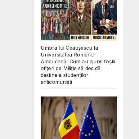
Umbra lui Ceaușescu la
Universitatea Româno-
Americană: Cum au ajuns foștii
ofițeri de Miliție să decidă
destinele studenților
anticomuniști