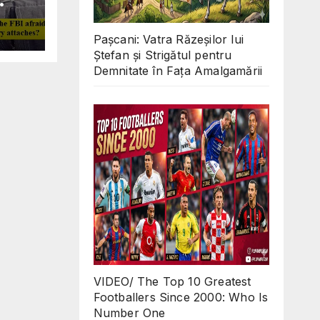
Why
ll
Pașcani: Vatra Răzeșilor lui
 in
Ștefan și Strigătul pentru
O
Demnitate în Fața Amalgamării
d
s?
VIDEO/ The Top 10 Greatest
Footballers Since 2000: Who Is
Number One