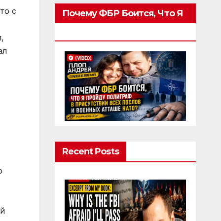
то с
Почему ФБР Боится, Что Я
Пройду Полиграф
,
ал
Recent Posts
о
ей