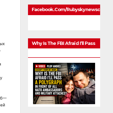
Facebook.com/rubyskynewscom
Why Is The FBI Afraid I’ll Pass
ных
е
A Polygraph
я
у
96—
тей