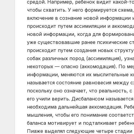
средой. Например, ребенок видит какой-то
чтобы схватить. У него формируется схема
включение в сознание новой информации 
происходит путем ассимиляции и аккомода
новой информации, когда для формирован
уже существовавшие ранее психические с
происходит путем создания новых структ
собак различных пород (ассимиляция), узн
некоторых — опасно (аккомодация). По ме
информации, меняются их мыслительные к
называется состояние равновесия между с
поскольку оно означает, что реальность, с
его учили верить. Дисбалансом называетс
необходима дальнейшая аккомодация. Ребе
мышления, чтобы его понимание соответс
баланса мотивирует и подталкивает ребенк
Пиаже выделял следующие четыре стадии 