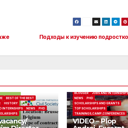
аже
Подходы к изучению подростко
ABOUT ME
BEST OF THE BEST
BLOGGER
JOBS AND INTERNSHIP
ME
BEST OF THE BEST
NEWS
PHD
R
HISTORY
SCHOLARSHIPS AND GRANTS
D INTERNSHIPS
NEWS
PHD
TOP SCHOLARSHIPS
OLARSHIPS
TRAININGS,CAMP,CONFERENCES
vacancy/
VIDEO – Plop