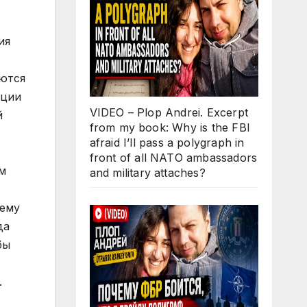
ия
ются
ации
VIDEO – Plop Andrei. Excerpt
й
from my book: Why is the FBI
afraid I’ll pass a polygraph in
front of all NATO ambassadors
м
and military attaches?
чему
да
бы
.