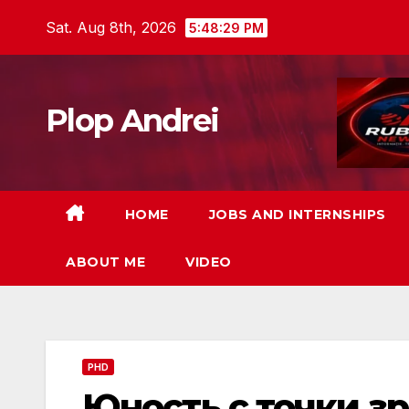
Skip
Sat. Aug 8th, 2026
5:48:31 PM
to
content
Plop Andrei
HOME
JOBS AND INTERNSHIPS
ABOUT ME
VIDEO
PHD
Юность с точки з