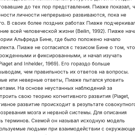
вавшие до тех пор представления. Пиаже показал, ч
ности личности непрерывно развиваются, пока не
о. В своих более поздних работах Пиаже подчеркивал
ие всей человеческой жизни (Beilin, 1992). Пиаже нач
ории Альфреда Бине, где было положено начало
екта. Пиаже не согласился с тезисом Бине о том, что
врожденными и фиксированными, и начал изучать
get and Inhelder, 1969). Его гораздо больше
выводам, чем правильность их ответов на вопросы.
ные или неверные ответы, Пиаже пытался уловить
етами. На основе неустанных наблюдений за
роить свою теорию когнитивного развития (Piaget,
нитивное развитие происходит в результате совокупног
озревания мозга и нервной системы. Для описания
ть терминов. Схемой он называл исходную модель
пользуемые людьми при взаимодействии с окружающ