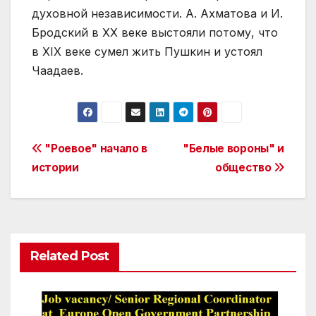
Post
"Роевое" начало в
"Белые вороны" и
истории
общество
navigation
Related Post