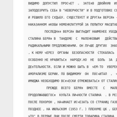
ВИДИМО  ДОПУСТИЛ  ПРОСчЕТ  .  ЗАТЕяВ  ДВОЙНУЮ  И
ЗАПОДОЗРИТЬ СЕБя В "НЕВЕРНОСТИ" И В ПОДГОТОВКЕ С
И РЕШИЛО ЕГО СУДЬБУ. СУЩЕСТВУЕТ И ДРУГАя ВЕРСИя 
НАКАЗАННОМ яКОБЫ НОМЕНКЛАТУРОЙ ЗА ПОПЫТКУ МАСШТА
         ПОСЛЕДНяя ВЕРСИя ВЫГЛяДИТ НАИМЕНЕЕ УБЕД
СТАЛИНА БЕРИя В  ТАНДЕМЕ  С  МАЛЕНКОВЫМ   ДЕЙСТВ
РАДИКАЛЬНЫМИ ПРЕДЛОЖЕНИяМИ. ОН ЛУчШЕ ДРУГИХ  ЗНА
, К НЕМУ чЕРЕЗ  ОРГАНЫ  БЕЗОПАСНОСТИ  СТЕКАЛАСЬ 
ОСОБЕННО НЕ НРАВИТЬСя  НАРОДУ.НО  НЕ  БОЛЬ  ЗА  
ДЕяТЕЛЬНОСТИ. ЕСЛИ И МОЖНО БЫТЬ В  чЕМ-ТО  УВЕРЕ
АМОРАЛИЗМЕ БЕРИИ. ПО ВИДИМОМУ  ОН  ПОСчИТАЛ  ,  
ИМИДЖА НЕОБХОДИМО ВСячЕСКИ ОТМЕЖЕВАТЬСя ОТ СТАЛИ
          ПРЕЖДЕ  ВСЕГО  БЕРИя  ВМЕСТЕ   С   МАЛ
ПРОДОЛЖАВШЕГОСя  КУЛЬТА ЛИчНОСТИ СТАЛИНА  . В РЕ
ПОСЛЕ ПОХОРОН , НАчИНАЕТ ИСчЕЗАТЬ СО СТРАНИЦ ГАЗ
ПОЗДНЕЕ , НА ИЮЛЬСКОМ (1953 Г. ) ПЛЕНУМЕ ЦК , БЕ
чТО" В ПЕРВЫЕ ДНИ ПОСЛЕ СМЕРТИ ТОВАРИЩА СТАЛИНА 