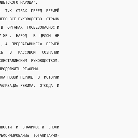
ОВЕТСКОГО НАРОДА".
,  Т.К  СТРАХ  ПЕРЕД  БЕРИЕЙ
НЕГО ВСЕ РУКОВОДСТВО  СТРАНЫ
 В  ОРГАНАХ  ГОСБЕЗОПАСНОСТИ
У ЖЕ ,  НАРОД   В  ЦЕЛОМ  НЕ
 , А  ПРЕДЛАГАВШИЕСя  БЕРИЕЙ
СЬ   В   МАССОВОМ   СОЗНАНИИ
СЛЕСТАЛИНСКИМ  РУКОВОДСТВОМ.
ПРОДОЛЖИТЬ РЕФОРМЫ.
ЫЛА НОВЫЙ ПЕРИОД  В  ИСТОРИИ
РАЛИЗАЦИя РЕЖИМА.  ОТСЮДА  И
ИВОСТИ  И  ЗНАчИМОСТИ  ЭПОХИ
РЕФОРМИРОВАНИя  ТОТАЛИТАРНО-