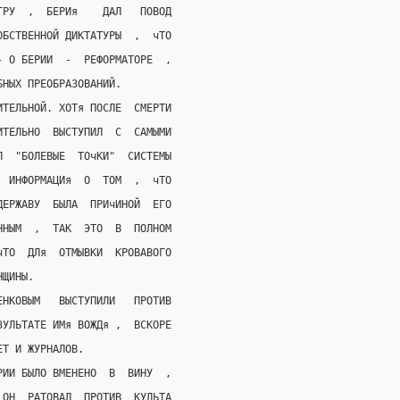
ГРУ  ,  БЕРИя    ДАЛ   ПОВОД
ОБСТВЕННОЙ ДИКТАТУРЫ  ,  чТО
- О БЕРИИ  -  РЕФОРМАТОРЕ  ,
БНЫХ ПРЕОБРАЗОВАНИЙ.
ИТЕЛЬНОЙ. ХОТя ПОСЛЕ  СМЕРТИ
ИТЕЛЬНО  ВЫСТУПИЛ  С  САМЫМИ
Л  "БОЛЕВЫЕ  ТОчКИ"  СИСТЕМЫ
  ИНФОРМАЦИя  О  ТОМ  ,  чТО
ДЕРЖАВУ  БЫЛА  ПРИчИНОЙ  ЕГО
ННЫМ  ,  ТАК  ЭТО  В  ПОЛНОМ
чТО  ДЛя  ОТМЫВКИ  КРОВАВОГО
НЩИНЫ.
ЕНКОВЫМ   ВЫСТУПИЛИ   ПРОТИВ
ЗУЛЬТАТЕ ИМя ВОЖДя ,  ВСКОРЕ
ЕТ И ЖУРНАЛОВ.
РИИ БЫЛО ВМЕНЕНО  В  ВИНУ  ,
 ОН  РАТОВАЛ  ПРОТИВ  КУЛЬТА