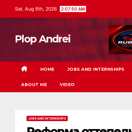
Skip
Sat. Aug 8th, 2026
2:07:51 AM
to
content
Plop Andrei
HOME
JOBS AND INTERNSHIPS
ABOUT ME
VIDEO
JOBS AND INTERNSHIPS
Реформа оттепел