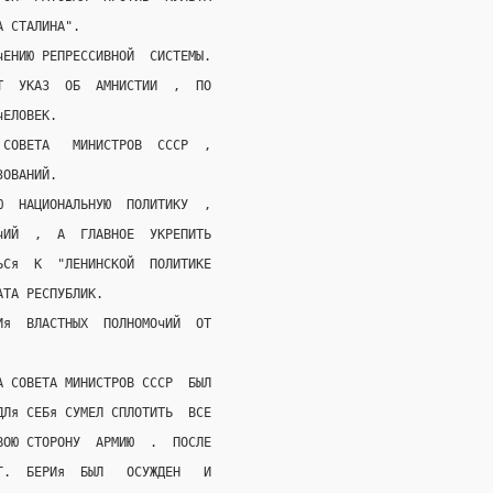
А СТАЛИНА".
чЕНИЮ РЕПРЕССИВНОЙ  СИСТЕМЫ.
Т  УКАЗ  ОБ  АМНИСТИИ  ,  ПО
чЕЛОВЕК.
 СОВЕТА   МИНИСТРОВ  СССР  ,
ЗОВАНИЙ.
Ю  НАЦИОНАЛЬНУЮ  ПОЛИТИКУ  ,
чИЙ  ,  А  ГЛАВНОЕ  УКРЕПИТЬ
ЬСя  К  "ЛЕНИНСКОЙ  ПОЛИТИКЕ
АТА РЕСПУБЛИК.
Ия  ВЛАСТНЫХ  ПОЛНОМОчИЙ  ОТ
А СОВЕТА МИНИСТРОВ СССР  БЫЛ
ДЛя СЕБя СУМЕЛ СПЛОТИТЬ  ВСЕ
ВОЮ СТОРОНУ  АРМИЮ  .  ПОСЛЕ
Г.  БЕРИя  БЫЛ   ОСУЖДЕН   И