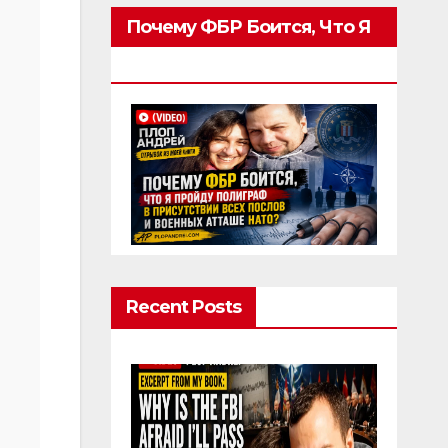
Почему ФБР Боится, Что Я
Пройду Полиграф
Recent Posts