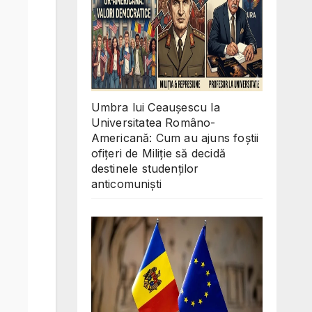
Umbra lui Ceaușescu la
Universitatea Româno-
Americană: Cum au ajuns foștii
ofițeri de Miliție să decidă
destinele studenților
anticomuniști