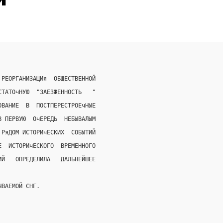
 РЕОРГАНИЗАЦИя  ОБЩЕСТВЕННОЙ
СТАТОчНУЮ  "ЗАЕЗЖЕННОСТЬ   "
ОВАНИЕ  В  ПОСТПЕРЕСТРОЕчНЫЕ
В ПЕРВУЮ  ОчЕРЕДЬ  НЕБЫВАЛЫМ
 РяДОМ ИСТОРИчЕСКИХ  СОБЫТИЙ
Е  ИСТОРИчЕСКОГО  ВРЕМЕННОГО
ИЙ   ОПРЕДЕЛИЛА   ДАЛЬНЕЙШЕЕ
ЫВАЕМОЙ СНГ.