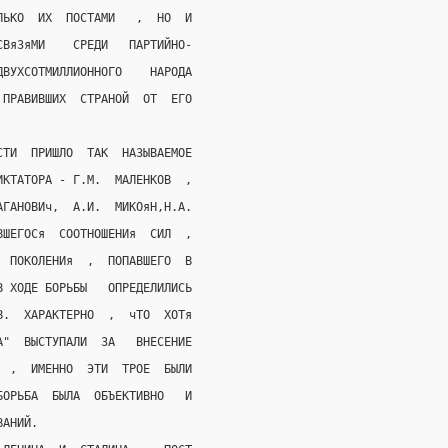
ЛЬКО  ИХ  ПОСТАМИ   ,  НО  И
СВяЗяМИ    СРЕДИ   ПАРТИЙНО-
ДВУХСОТМИЛЛИОННОГО    НАРОДА
 ПРАВИВШИХ  СТРАНОЙ  ОТ  ЕГО
СТИ  ПРИШЛО  ТАК  НАЗЫВАЕМОЕ
ИКТАТОРА - Г.М.  МАЛЕНКОВ  ,
АГАНОВИч,  А.И.  МИКОяН,Н.А.
ВШЕГОСя  СООТНОШЕНИя  СИЛ  ,
  ПОКОЛЕНИя  ,  ПОПАВШЕГО  В
В ХОДЕ БОРЬБЫ   ОПРЕДЕЛИЛИСЬ
В.  ХАРАКТЕРНО  ,  чТО  ХОТя
А"  ВЫСТУПАЛИ  ЗА   ВНЕСЕНИЕ
  ,  ИМЕННО  ЭТИ  ТРОЕ  БЫЛИ
БОРЬБА  БЫЛА  ОБЪЕКТИВНО   И
ВАНИЙ.