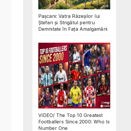
Pașcani: Vatra Răzeșilor lui
Ștefan și Strigătul pentru
Demnitate în Fața Amalgamării
VIDEO/ The Top 10 Greatest
Footballers Since 2000: Who Is
Number One