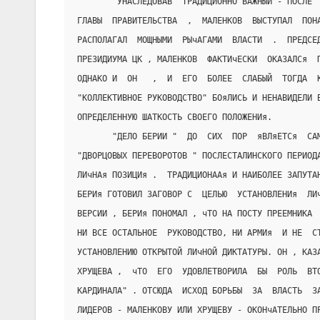
        УНАСЛЕДОВАВ  ТРАДИЦИОННО ВАЖНЫЙ - ПОСЛЕ 
ГЛАВЫ  ПРАВИТЕЛЬСТВА  ,  МАЛЕНКОВ  ВЫСТУПАЛ  ПОН
РАСПОЛАГАЛ  МОЩНЫМИ  РЫчАГАМИ  ВЛАСТИ  .  ПРЕДСЕ
ПРЕЗИДИУМА ЦК , МАЛЕНКОВ  ФАКТИчЕСКИ  ОКАЗАЛСя  
ОДНАКО И  ОН   ,  И  ЕГО  БОЛЕЕ  СЛАБЫЙ  ТОГДА  
"КОЛЛЕКТИВНОЕ РУКОВОДСТВО" БОяЛИСЬ И НЕНАВИДЕЛИ 
ОПРЕДЕЛЕННУЮ ШАТКОСТЬ СВОЕГО ПОЛОЖЕНИя.
       "ДЕЛО БЕРИИ "  ДО  СИХ  ПОР  яВЛяЕТСя  СА
"ДВОРЦОВЫХ ПЕРЕВОРОТОВ " ПОСЛЕСТАЛИНСКОГО ПЕРИОД
ЛИчНАя ПОЗИЦИя .  ТРАДИЦИОНААя И НАИБОЛЕЕ ЗАПУТА
БЕРИя ГОТОВИЛ ЗАГОВОР С  ЦЕЛЬЮ  УСТАНОВЛЕНИя  ЛИ
ВЕРСИИ , БЕРИя ПОНОМАЛ , чТО НА ПОСТУ ПРЕЕМНИКА 
НИ ВСЕ ОСТАЛЬНОЕ  РУКОВОДСТВО, НИ АРМИя  И НЕ  С
УСТАНОВЛЕНИЮ ОТКРЫТОЙ ЛИчНОЙ ДИКТАТУРЫ. ОН , КАЗ
ХРУЩЕВА ,  чТО  ЕГО  УДОВЛЕТВОРИЛА  БЫ  РОЛЬ  ВТ
КАРДИНАЛА" . ОТСЮДА  ИСХОД БОРЬБЫ  ЗА  ВЛАСТЬ  З
ЛИДЕРОВ - МАЛЕНКОВУ ИЛИ ХРУЩЕВУ - ОКОНчАТЕЛЬНО П