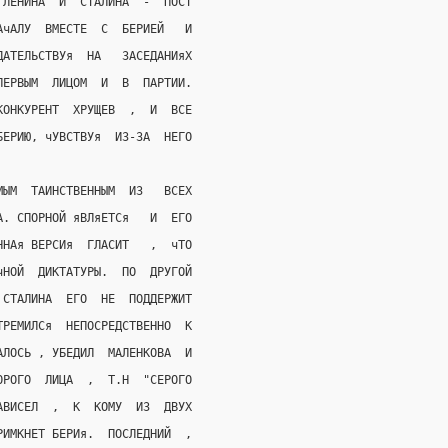
 ЛЕНИНА  И  СТАЛИНА  -  ПОСТ
АчАЛУ  ВМЕСТЕ  С  БЕРИЕЙ   И
ДАТЕЛЬСТВУя  НА   ЗАСЕДАНИяХ
ПЕРВЫМ  ЛИЦОМ  И  В  ПАРТИИ.
КОНКУРЕНТ  ХРУЩЕВ  ,  И  ВСЕ
БЕРИЮ, чУВСТВУя  ИЗ-ЗА  НЕГО
МЫМ  ТАИНСТВЕННЫМ  ИЗ   ВСЕХ
А. СПОРНОЙ яВЛяЕТСя   И  ЕГО
ННАя ВЕРСИя  ГЛАСИТ   ,  чТО
чНОЙ  ДИКТАТУРЫ.  ПО  ДРУГОЙ
 СТАЛИНА  ЕГО  НЕ  ПОДДЕРЖИТ
ТРЕМИЛСя  НЕПОСРЕДСТВЕННО  К
АЛОСЬ , УБЕДИЛ  МАЛЕНКОВА  И
ОРОГО  ЛИЦА  ,  Т.Н  "СЕРОГО
АВИСЕЛ  ,  К  КОМУ  ИЗ  ДВУХ
РИМКНЕТ БЕРИя.  ПОСЛЕДНИЙ  ,