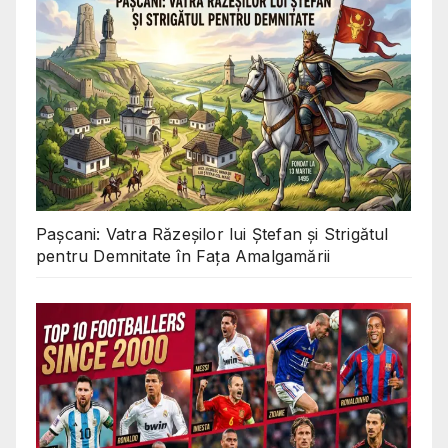
Pașcani: Vatra Răzeșilor lui Ștefan și Strigătul
pentru Demnitate în Fața Amalgamării