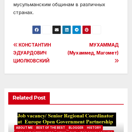
Post
КОНСТАНТИН
МУХАММАД
ЭДУАРДОВИЧ
(Мухаммед, Магомет)
navigation
ЦИОЛКОВСКИЙ
Related Post
ABOUT ME
BEST OF THE BEST
BLOGGER
HISTORY