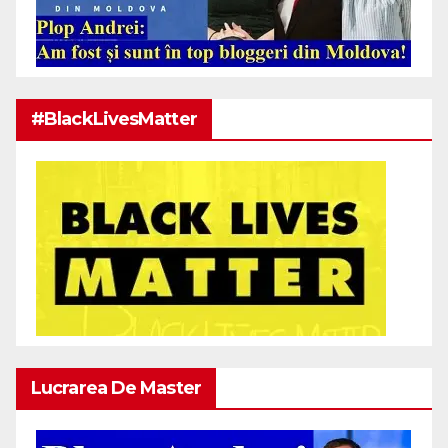
#BlackLivesMatter
Lucrarea De Master