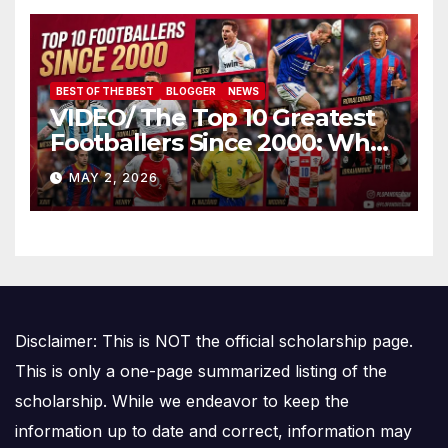
BEST OF THE BEST
BLOGGER
NEWS
VIDEO/ The Top 10 Greatest
Footballers Since 2000: Who
Is Number One
MAY 2, 2026
Disclaimer: This is NOT the official scholarship page.
This is only a one-page summarized listing of the
scholarship. While we endeavor to keep the
information up to date and correct, information may