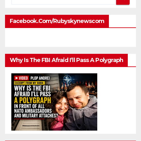
Facebook.com/rubyskynewscom
Why Is The FBI Afraid I’ll Pass A Polygraph