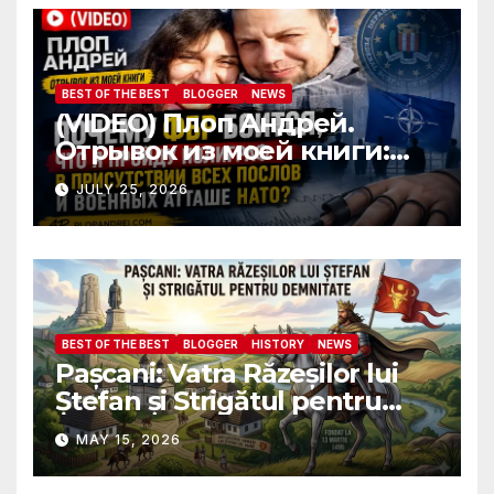
attaches?
BEST OF THE BEST
BLOGGER
NEWS
(VIDEO) Плоп Андрей.
Отрывок из моей книги:
Почему ФБР боится, что я
JULY 25, 2026
пройду полиграф в
присутствии всех послов и
военных атташе НАТО?
BEST OF THE BEST
BLOGGER
HISTORY
NEWS
Pașcani: Vatra Răzeșilor lui
Ștefan și Strigătul pentru
Demnitate în Fața
MAY 15, 2026
Amalgamării