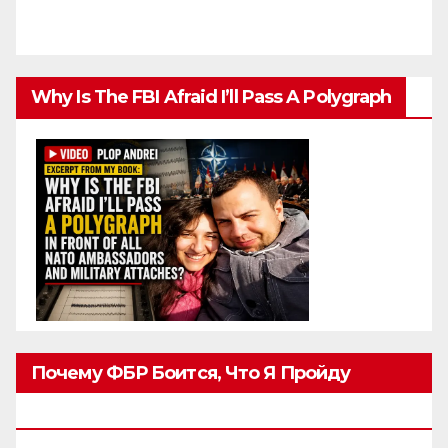
Why Is The FBI Afraid I’ll Pass A Polygraph
Почему ФБР Боится, Что Я Пройду
Полиграф