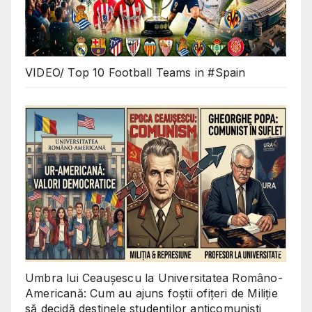
VIDEO/ Top 10 Football Teams in #Spain
Umbra lui Ceaușescu la Universitatea Româno-
Americană: Cum au ajuns foștii ofițeri de Miliție
să decidă destinele studenților anticomuniști