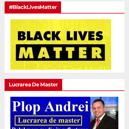
#BlackLivesMatter
Lucrarea De Master