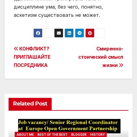
дисциплине ума, без чего, понятно,
аскетизм существовать не может.
Post
КОНФЛИКТ?
Смиренно-
ПРИГЛАШАЙТЕ
стоический смысл
navigation
ПОСРЕДНИКА
жизни
Related Post
ABOUT ME
BEST OF THE BEST
BLOGGER
HISTORY