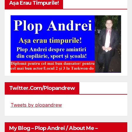
Așa Erau Timpurile!
Twitter.com/plopandrew
Tweets by plopandrew
My Blog – Plop Andrei / About Me –