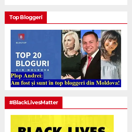
Top Bloggeri
#BlackLivesMatter