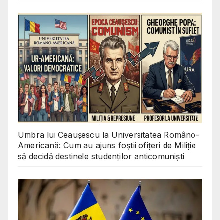
Umbra lui Ceaușescu la Universitatea Româno-
Americană: Cum au ajuns foștii ofițeri de Miliție
să decidă destinele studenților anticomuniști