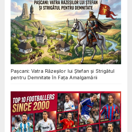
Pașcani: Vatra Răzeșilor lui Ștefan și Strigătul
pentru Demnitate în Fața Amalgamării