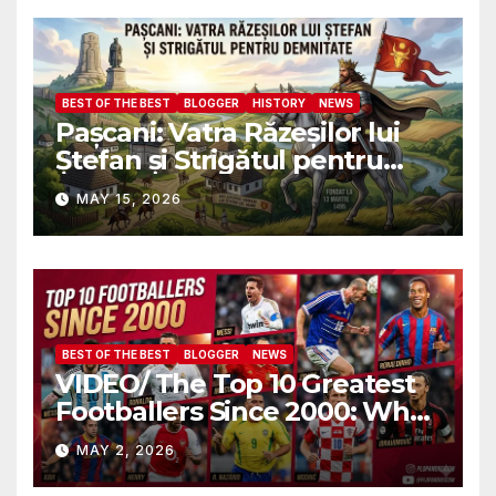
военных атташе НАТО?
BEST OF THE BEST
BLOGGER
HISTORY
NEWS
Pașcani: Vatra Răzeșilor lui
Ștefan și Strigătul pentru
Demnitate în Fața
MAY 15, 2026
Amalgamării
BEST OF THE BEST
BLOGGER
NEWS
VIDEO/ The Top 10 Greatest
Footballers Since 2000: Who
Is Number One
MAY 2, 2026