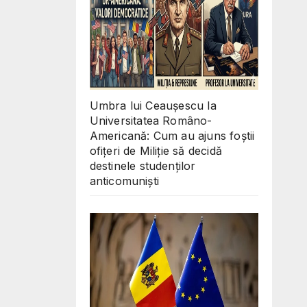
Umbra lui Ceaușescu la
Universitatea Româno-
Americană: Cum au ajuns foștii
ofițeri de Miliție să decidă
destinele studenților
anticomuniști