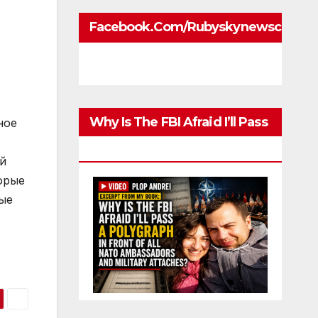
Facebook.com/rubyskynewscom
Why Is The FBI Afraid I’ll Pass
ное
A Polygraph
й
орые
ые