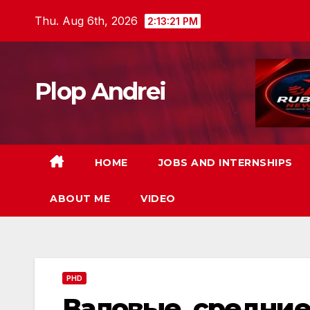
Skip
Thu. Aug 6th, 2026
2:13:22 PM
to
content
Plop Andrei
HOME
JOBS AND INTERNSHIPS
ABOUT ME
VIDEO
PHD
Валовые, средни