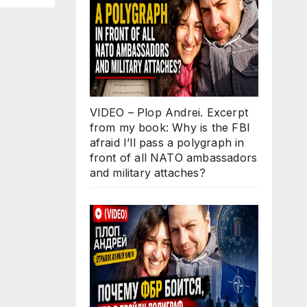
O
d
s?
VIDEO – Plop Andrei. Excerpt
from my book: Why is the FBI
afraid I’ll pass a polygraph in
front of all NATO ambassadors
and military attaches?