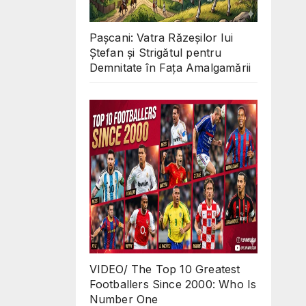
Pașcani: Vatra Răzeșilor lui
Ștefan și Strigătul pentru
Demnitate în Fața Amalgamării
VIDEO/ The Top 10 Greatest
Footballers Since 2000: Who Is
Number One