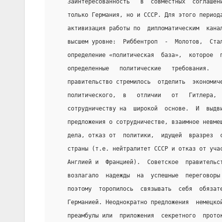
    Заинтересованность   в  совместных  соглашен
    только Германия, но и СССР. Для этого период
    активизация работы по  дипломатическим  кана
    высшем уровне:  Риббентроп  -  Молотов,  Ста
    определение «политическая  база»,  которое  
    определенные   политические   требования.   
    правительство стремилось  отделить  экономич
    политического,  в   отличии   от   Гитлера, 
    сотрудничеству на  широкой  основе.  И  выдв
    предложения о сотрудничестве, взаимное невме
    дела, отказ от  политики,  идущей  вразрез  
    страны (т.е. нейтралитет СССР и отказ от уча
    Англией и  Францией).  Советское  правительс
    возлагало  надежды  на  успешные  переговоры
    поэтому  торопилось  связывать  себя  обязат
    Германией. Неоднократно предложения  немецко
    преамбулы или  приложения  секретного  прото