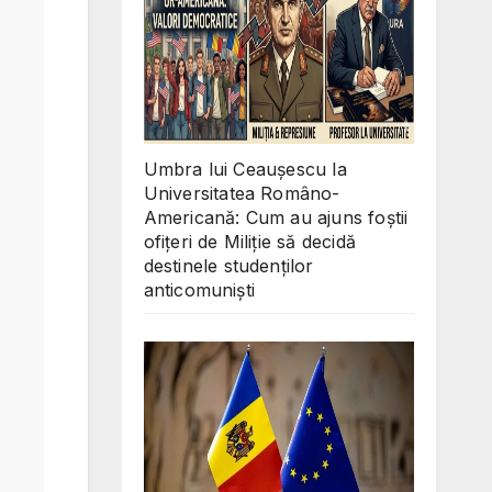
Umbra lui Ceaușescu la
Universitatea Româno-
Americană: Cum au ajuns foștii
ofițeri de Miliție să decidă
destinele studenților
anticomuniști