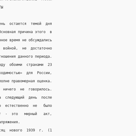
ТЫ
ень  остается  темой  дня
Основная причина этого  в
нное время не обсуждались
  войной,  не  достаточно
тношения данного периода.
жду  обоими  странами  23
ходимостью»  для  России,
полне правомерная оценка.
  ничего  не  говорилось.
а  следующий  день  после
о  естественно  не   было
т  -  это   мирный   акт,
апряжения.
сяц  нового  1939  г.  (1