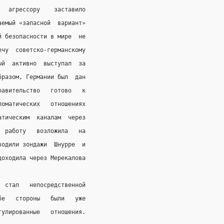
   агрессору    заставило
аемый «запасной  вариант»
й безопасности в мире  не
ечу  советско-германскому
ый  активно  выступал  за
бразом, Германии был  дан
равительство   готово   к
ломатических   отношениях
атическим  каналам  через
  работу   возложила   на
водили зондажи  Шнурре  и
доходила через Мерекалова
  стал   непосредственной
бе   стороны   были   уже
гулированные   отношения.