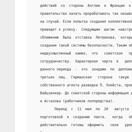
    действий  со  стороны  Англии  и  Франции  к
    правительство начать прорабатывать так назыв
    на случай. Если попытка создания коллективно
    приведет к успеху.  Следующим  шагом  навстр
    сближению  была  отставка  Литвинова,  котор
    создание такой системы безопасности. Таким о
    недвусмысленный  намек,  что   советское   п
    сотрудничеству.  Характерная  черта  в   дип
    данного периода  -  это  зондажи  по  диплом
    третьих  лиц.  Германская   сторона   такую 
    собственного агента разведки П. Хлейста, про
    Вайцзенкер. До советской стороны информация 
    и Астахова (работников полпредства).
           Период  с  11  мая  по  20   августа 
    подготовкой  к  созданию  пакта,   когда   о
    действительно  готовы  оформить   свои   уре