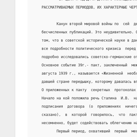
    РАССМАТРИВАЕМЫХ ПЕРИОДОВ, ИХ ХАРАКТЕРНЫЕ ЧЕР
           Канун второй мировой войны по  сей  д
    бесчисленных публикаций. Это неудивительно. 
    том, что в советской исторической науке в да
    все подробности политического кризиса  перед
    подробно исследовались советско-германские о
    Основное событие 39г.- пакт, заключенный  ме
    августа 1939 г., называется «Жизненной  необ
    давшей стране передышку, которому давалась в
    О приложенных к пакту  секретных  протоколах
    Начало на кой положила речь Сталина  И.В.  н
    подписания  договора  (о  приложениях  ничег
    сказано),  в  которой  говорилось,  что  пак
    несомненно, будет содействовать облегчению н
           Первый период, охвативший  первый  ме