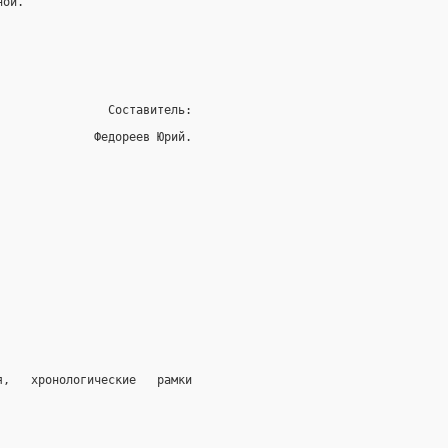
ной.
                Составитель:
              Федореев Юрий.
я,   хронологические   рамки