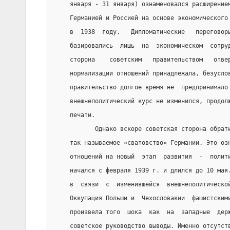
    января - 31 января) ознаменовался расширение
    Германией и Россией на основе экономического
    в  1938  году.   Дипломатические   переговор
    базировались  лишь  на  экономическом  сотру
    сторона    советским   правительством   отве
    нормализации отношений принадлежала, безусло
    правительство долгое время не  предпринимало
    внешнеполитический курс не изменился, продол
    печати.
           Однако вскоре советская сторона обрат
    так называемое «сватовство» Германии. Это оз
    отношений на новый  этап  развития  -  полит
    начался с февраля 1939 г. и длился до 10 мая
    в  связи  с  изменившейся  внешнеполитическо
    Оккупация Польши и  Чехословакии  фашистским
    произвела того  шока  как  на  западные  дер
    советское руководство выводы. Именно отсутст