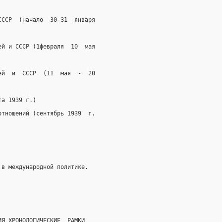
СССР  (начало  30-31  января
ей и СССР (1февраля  10  мая
ей  и  СССР  (11  мая  -  20
та 1939 г.)
отношений (сентябрь 1939  г.
 в международной политике.
ИЯ ХРОНОЛОГИЧЕСКИЕ  РАМКИ