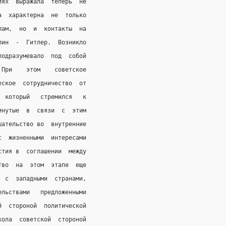
иях  выражала  теперь  не
а  характерна  не  только
лам,  но  и  контакты  на
лин  -  Гитлер.  Возникло
подразумевало  под  собой
 При    этом    советское
еское  сотрудничество  от
  который   стремился   к
инутые  в  связи  с  этим
шательство во  внутренние
с  жизненными  интересами
стия в  соглашении  между
тво  на  этом  этапе  еще
  с  западными  странами,
ельствами   предложенными
й  стороной  политической
кола  советской  стороной