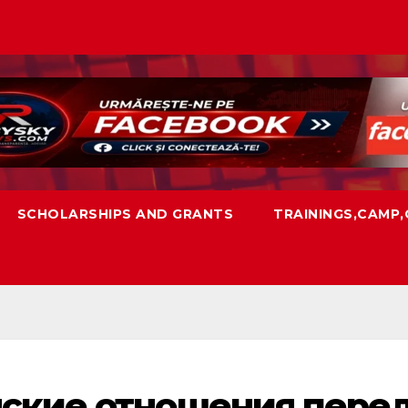
SCHOLARSHIPS AND GRANTS
TRAININGS,CAMP
нские отношения пере