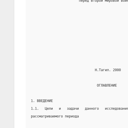
                        перед Второй мировой вой
                                                
                                                
                                Н.Тагил. 2000
                                 ОГЛАВЛЕНИЕ
1. ВВЕДЕНИЕ
1.1.   Цели   и   задачи   данного   исследовани
рассматриваемого периода