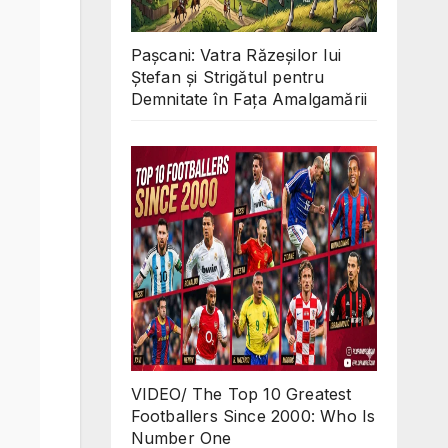
Pașcani: Vatra Răzeșilor lui
Ștefan și Strigătul pentru
Demnitate în Fața Amalgamării
VIDEO/ The Top 10 Greatest
Footballers Since 2000: Who Is
Number One