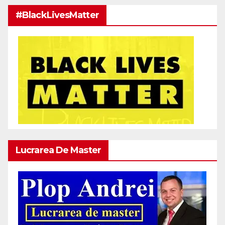
#BlackLivesMatter
Lucrarea De Master