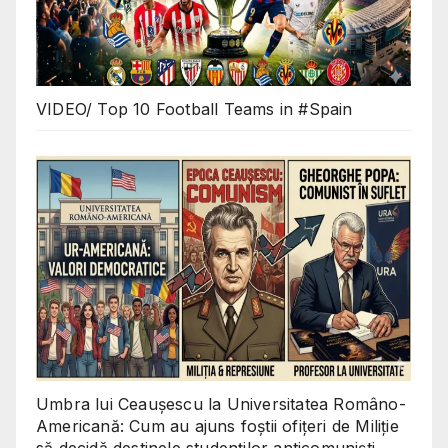
VIDEO/ Top 10 Football Teams in #Spain
Umbra lui Ceaușescu la Universitatea Româno-
Americană: Cum au ajuns foștii ofițeri de Miliție
să decidă destinele studenților anticomuniști