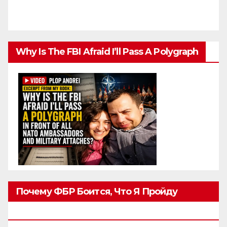
Why Is The FBI Afraid I’ll Pass A Polygraph
Почему ФБР Боится, Что Я Пройду
Полиграф