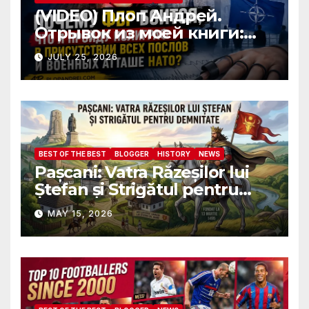
(VIDEO) Плоп Андрей.
Отрывок из моей книги:
Почему ФБР боится, что я
JULY 25, 2026
пройду полиграф в
присутствии всех послов и
военных атташе НАТО?
BEST OF THE BEST
BLOGGER
HISTORY
NEWS
Pașcani: Vatra Răzeșilor lui
Ștefan și Strigătul pentru
Demnitate în Fața
MAY 15, 2026
Amalgamării