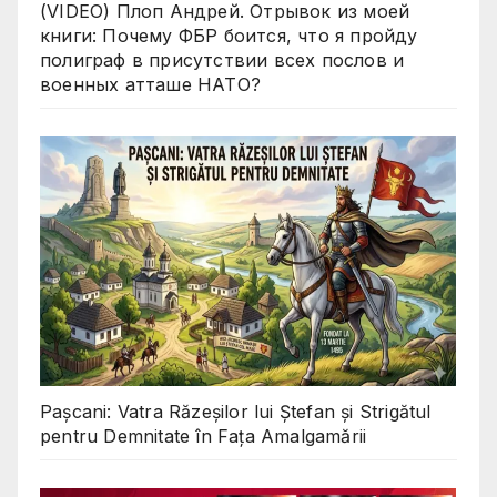
(VIDEO) Плоп Андрей. Отрывок из моей
книги: Почему ФБР боится, что я пройду
полиграф в присутствии всех послов и
военных атташе НАТО?
Pașcani: Vatra Răzeșilor lui Ștefan și Strigătul
pentru Demnitate în Fața Amalgamării