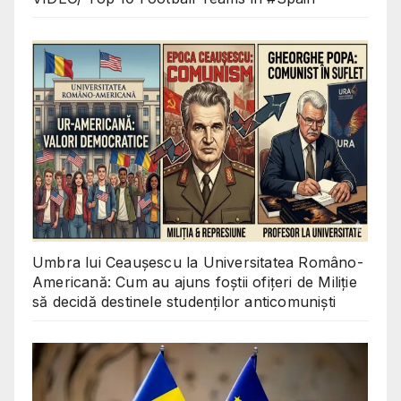
Umbra lui Ceaușescu la Universitatea Româno-
Americană: Cum au ajuns foștii ofițeri de Miliție
să decidă destinele studenților anticomuniști