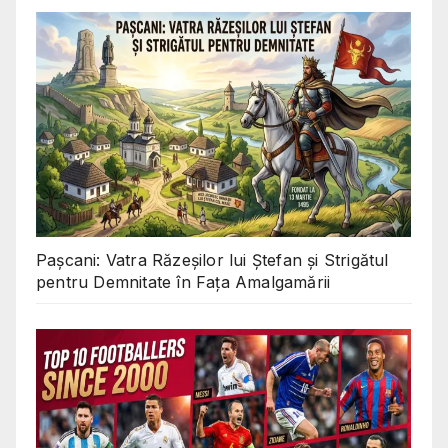
Pașcani: Vatra Răzeșilor lui Ștefan și Strigătul
pentru Demnitate în Fața Amalgamării