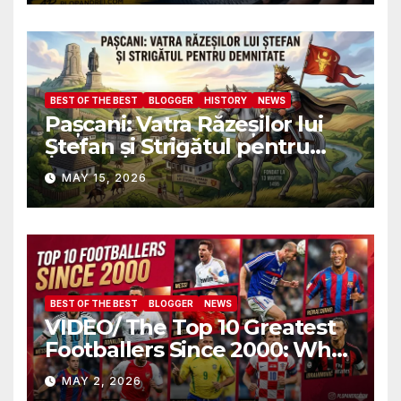
присутствии всех послов и
военных атташе НАТО?
BEST OF THE BEST
BLOGGER
HISTORY
NEWS
Pașcani: Vatra Răzeșilor lui
Ștefan și Strigătul pentru
Demnitate în Fața
MAY 15, 2026
Amalgamării
BEST OF THE BEST
BLOGGER
NEWS
VIDEO/ The Top 10 Greatest
Footballers Since 2000: Who
Is Number One
MAY 2, 2026