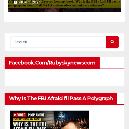
NOV 1, 2024
front of all NATO
ambassadors and military
attaches?
Facebook.com/rubyskynewscom
Why Is The FBI Afraid I’ll Pass A Polygraph