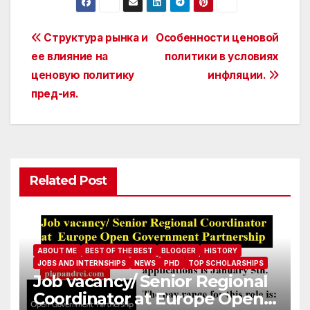
Post
Структура рынка и
Особенности ценовой
ее влияние на
политики в условиях
navigation
ценовую политику
инфляции.
пред-ия.
Related Post
ABOUT ME
BEST OF THE BEST
BLOGGER
HISTORY
JOBS AND INTERNSHIPS
NEWS
PHD
TOP SCHOLARSHIPS
Job vacancy/ Senior Regional
Coordinator at Europe Open