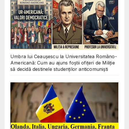
Umbra lui Ceaușescu la Universitatea Româno-
Americană: Cum au ajuns foștii ofițeri de Miliție
să decidă destinele studenților anticomuniști