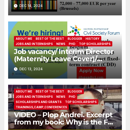
Government Partnership
DEC 14, 2024
ABOUT ME
BEST OF THE BEST
BLOGGER
HISTORY
JOBS AND INTERNSHIPS
NEWS
PHD
TOP SCHOLARSHIPS
Job vacancy/ Interim Director
(Maternity Leave Cover)/
Eastern Partnership Civil
DEC 13, 2024
Society Forum
ABOUT ME
BEST OF THE BEST
BLOGGER
JOBS AND INTERNSHIPS
NEWS
PHD
SCHOLARSHIPS AND GRANTS
TOP SCHOLARSHIPS
TRAININGS,CAMP,CONFERENCES
VIDEO – Plop Andrei. Excerpt
from my book: Why is the FBI
afraid I’ll pass a polygraph in