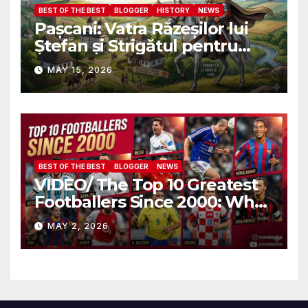
BEST OF THE BEST
BLOGGER
HISTORY
NEWS
Pașcani: Vatra Răzeșilor lui
Ștefan și Strigătul pentru
Demnitate în Fața
MAY 15, 2026
Amalgamării
BEST OF THE BEST
BLOGGER
NEWS
VIDEO/ The Top 10 Greatest
Footballers Since 2000: Who
Is Number One
MAY 2, 2026