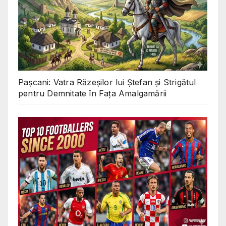
Pașcani: Vatra Răzeșilor lui Ștefan și Strigătul
pentru Demnitate în Fața Amalgamării