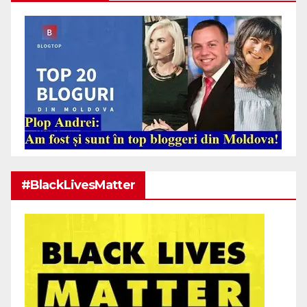
#BlackLivesMatter