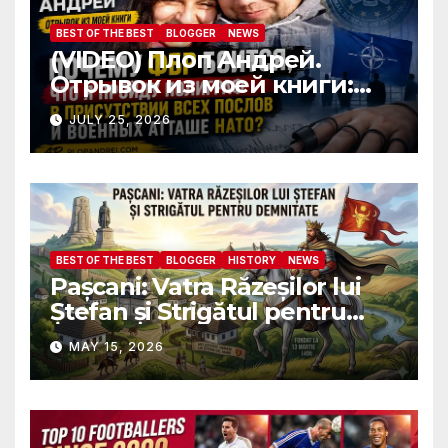
BEST OF THE BEST
BLOGGER
NEWS
(VIDEO) Плоп Андрей.
Отрывок из моей книги:
Почему ФБР боится, что я
JULY 25, 2026
пройду полиграф в
присутствии всех послов и
военных атташе НАТО?
BEST OF THE BEST
BLOGGER
HISTORY
NEWS
Pașcani: Vatra Răzeșilor lui
Ștefan și Strigătul pentru
Demnitate în Fața
MAY 15, 2026
Amalgamării