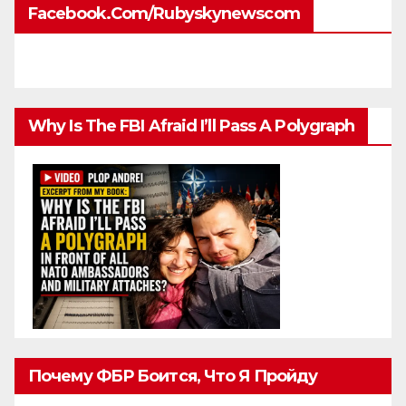
Facebook.com/rubyskynewscom
Why Is The FBI Afraid I’ll Pass A Polygraph
Почему ФБР Боится, Что Я Пройду