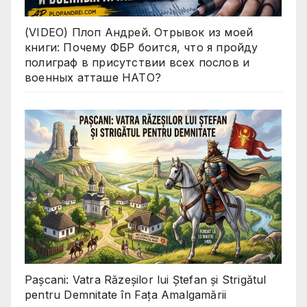
(VIDEO) Плоп Андрей. Отрывок из моей
книги: Почему ФБР боится, что я пройду
полиграф в присутствии всех послов и
военных атташе НАТО?
Pașcani: Vatra Răzeșilor lui Ștefan și Strigătul
pentru Demnitate în Fața Amalgamării