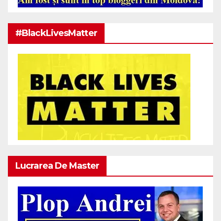
#BlackLivesMatter
Lucrarea De Master