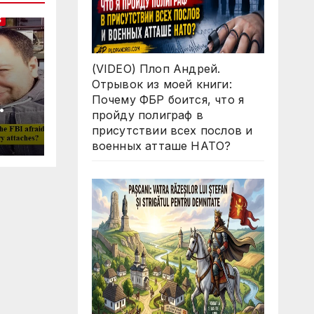
S
(VIDEO) Плоп Андрей.
Отрывок из моей книги:
Почему ФБР боится, что я
пройду полиграф в
Why
присутствии всех послов и
ll
военных атташе НАТО?
 in
O
d
s?