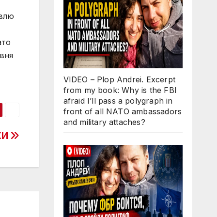
овлю
ато
вня
VIDEO – Plop Andrei. Excerpt
from my book: Why is the FBI
afraid I’ll pass a polygraph in
front of all NATO ambassadors
and military attaches?
ЖИ