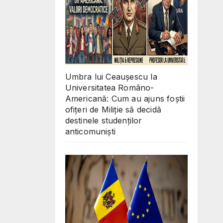
Umbra lui Ceaușescu la
Universitatea Româno-
Americană: Cum au ajuns foștii
ofițeri de Miliție să decidă
destinele studenților
anticomuniști