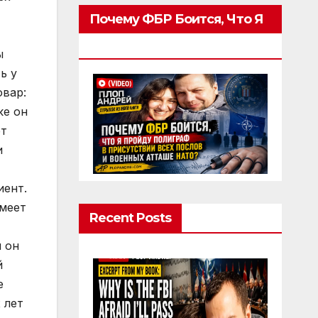
Почему ФБР Боится, Что Я
Пройду Полиграф
ы
ь у
овар:
ке он
ет
и
иент.
имеет
Recent Posts
й он
й
е
 лет