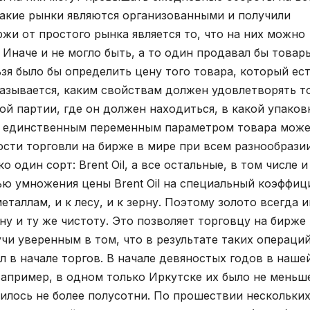
Такие рынки являются организованными и получили
жи от простого рынка является то, что на них можно
Иначе и не могло быть, а то один продавал бы товар
ьзя было бы определить цену того товара, который ест
казывается, каким свойствам должен удовлетворять т
ой партии, где он должен находиться, в какой упаков
то единственным переменным параметром товара мож
ности торговли на бирже в мире при всем разнообрази
 один сорт: Brent Oil, а все остальные, в том числе и
щью умножения цены Brent Oil на специальный коэффиц
таллам, и к лесу, и к зерну. Поэтому золото всегда 
дну и ту же чистоту. Это позволяет торговцу на бирже
учи уверенным в том, что в результате таких операци
л в начале торгов. В начале девяностых годов в наше
Например, в одном только Иркутске их было не меньш
дилось не более полусотни. По прошествии нескольких