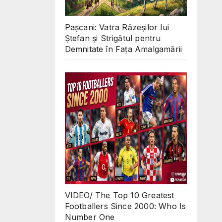
Pașcani: Vatra Răzeșilor lui
Ștefan și Strigătul pentru
Demnitate în Fața Amalgamării
VIDEO/ The Top 10 Greatest
Footballers Since 2000: Who Is
Number One