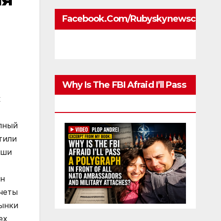
Facebook.com/rubyskynewscom
Why Is The FBI Afraid I’ll Pass
к
A Polygraph
упный
тили
аши
ин
счеты
рынки
ех