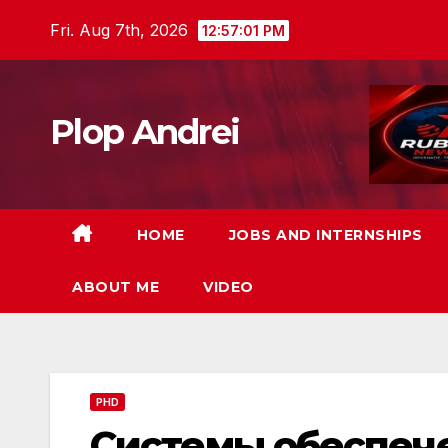
Skip
Fri. Aug 7th, 2026
12:57:02 PM
to
content
Plop Andrei
HOME
JOBS AND INTERNSHIPS
ABOUT ME
VIDEO
PHD
Системы обеспеч