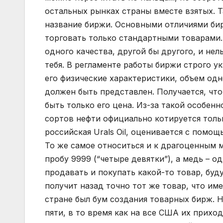
остальных рынках страны вместе взятых. 
название биржи. Основными отличиями бир
торговать только стандартными товарами. 
одного качества, другой бы другого, и нел
тебя. В регламенте работы биржи строго у
его физические характеристики, объем одн
должен быть представлен. Получается, ч
быть только его цена. Из-за такой особен
сортов нефти официально котируется только
российская Urals Oil, оценивается с помо
То же самое относиться и к драгоценным ме
пробу 9999 (“четыре девятки”), а медь – о
продавать и покупать какой-то товар, буд
получит назад точно тот же товар, что име
стране был бум создания товарных бирж. 
пяти, в то время как на все США их прихо