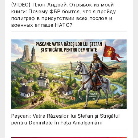
(VIDEO) Плоп Андрей. Отрывок из моей
книги: Почему ФБР боится, что я пройду
полиграф в присутствии всех послов и
военных атташе НАТО?
Pașcani: Vatra Răzeșilor lui Ștefan și Strigătul
pentru Demnitate în Fața Amalgamării