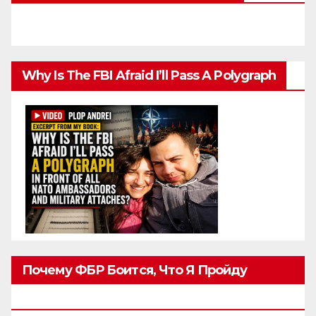
Why Is The FBI Afraid I’ll Pass A Polygraph
Почему ФБР Боится, Что Я Пройду
Полиграф