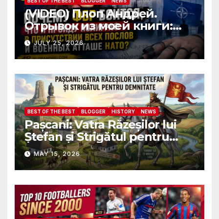
BEST OF THE BEST
BLOGGER
NEWS
(VIDEO) Плоп Андрей.
Отрывок из моей книги:
Почему ФБР боится, что я
JULY 25, 2026
пройду полиграф в
присутствии всех послов и
военных атташе НАТО?
BEST OF THE BEST
BLOGGER
HISTORY
NEWS
Pașcani: Vatra Răzeșilor lui
Ștefan și Strigătul pentru
Demnitate în Fața
MAY 15, 2026
Amalgamării