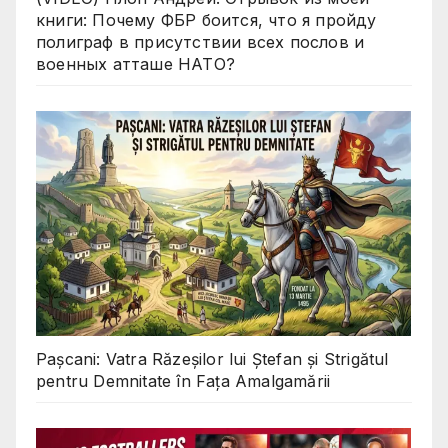
книги: Почему ФБР боится, что я пройду
полиграф в присутствии всех послов и
военных атташе НАТО?
Pașcani: Vatra Răzeșilor lui Ștefan și Strigătul
pentru Demnitate în Fața Amalgamării