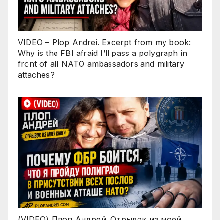
VIDEO – Plop Andrei. Excerpt from my book:
Why is the FBI afraid I’ll pass a polygraph in
front of all NATO ambassadors and military
attaches?
(VIDEO) Плоп Андрей. Отрывок из моей