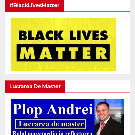
#BlackLivesMatter
Lucrarea De Master