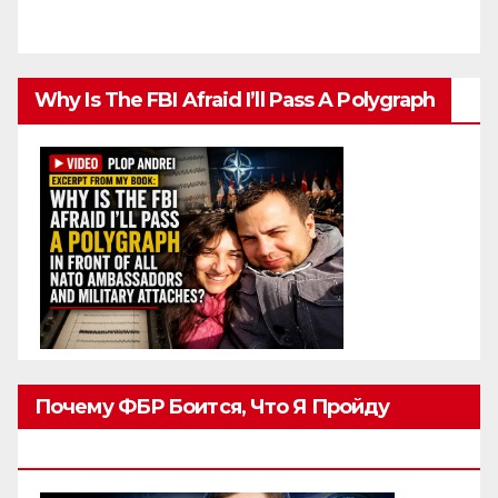
Why Is The FBI Afraid I’ll Pass A Polygraph
Почему ФБР Боится, Что Я Пройду
Полиграф