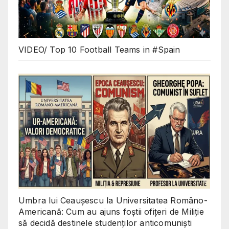
VIDEO/ Top 10 Football Teams in #Spain
Umbra lui Ceaușescu la Universitatea Româno-
Americană: Cum au ajuns foștii ofițeri de Miliție
să decidă destinele studenților anticomuniști