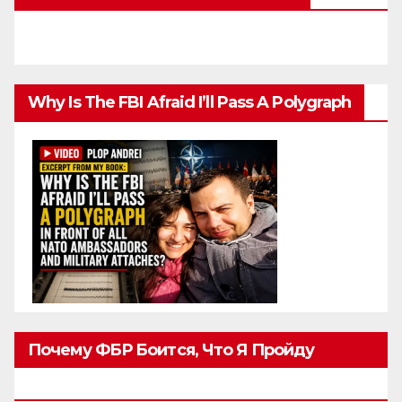
Why Is The FBI Afraid I’ll Pass A Polygraph
Почему ФБР Боится, Что Я Пройду
Полиграф