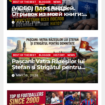
BEST OF THE BEST
BLOGGER
NEWS
(VIDEO) Плоп Андрей.
Отрывок из моей книги:
Почему ФБР боится, что я
JULY 25, 2026
пройду полиграф в
присутствии всех послов и
военных атташе НАТО?
BEST OF THE BEST
BLOGGER
HISTORY
NEWS
Pașcani: Vatra Răzeșilor lui
Ștefan și Strigătul pentru
Demnitate în Fața
MAY 15, 2026
Amalgamării