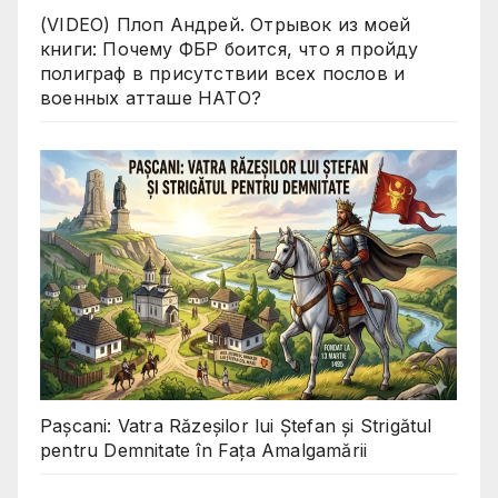
(VIDEO) Плоп Андрей. Отрывок из моей
книги: Почему ФБР боится, что я пройду
полиграф в присутствии всех послов и
военных атташе НАТО?
Pașcani: Vatra Răzeșilor lui Ștefan și Strigătul
pentru Demnitate în Fața Amalgamării