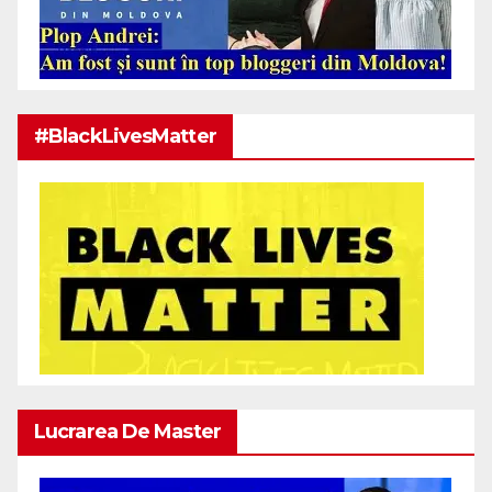
#BlackLivesMatter
Lucrarea De Master