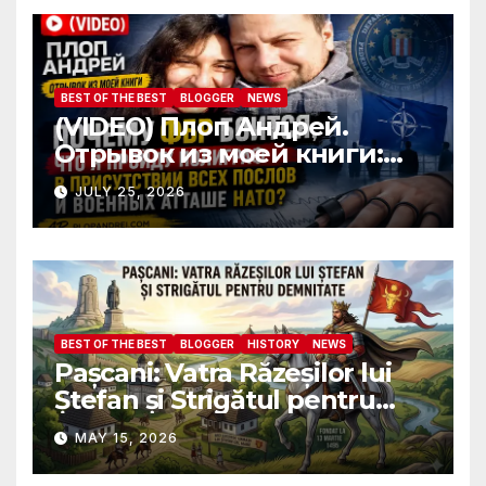
attaches?
BEST OF THE BEST
BLOGGER
NEWS
(VIDEO) Плоп Андрей.
Отрывок из моей книги:
Почему ФБР боится, что я
JULY 25, 2026
пройду полиграф в
присутствии всех послов и
военных атташе НАТО?
BEST OF THE BEST
BLOGGER
HISTORY
NEWS
Pașcani: Vatra Răzeșilor lui
Ștefan și Strigătul pentru
Demnitate în Fața
MAY 15, 2026
Amalgamării