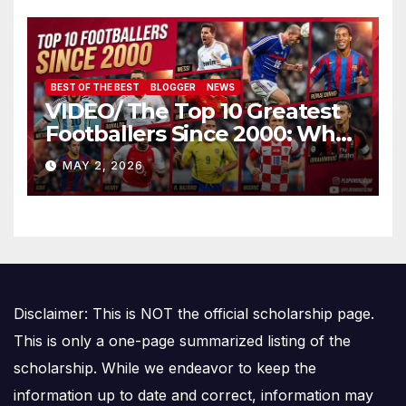
BEST OF THE BEST
BLOGGER
NEWS
VIDEO/ The Top 10 Greatest
Footballers Since 2000: Who
Is Number One
MAY 2, 2026
Disclaimer: This is NOT the official scholarship page.
This is only a one-page summarized listing of the
scholarship. While we endeavor to keep the
information up to date and correct, information may