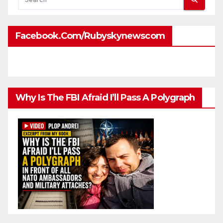
Facebook.com/rubyskynewscom
Why Is The FBI Afraid I’ll Pass A Polygraph