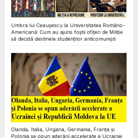
Umbra lui Ceaușescu la Universitatea Româno-
Americană: Cum au ajuns foștii ofițeri de Miliție
să decidă destinele studenților anticomuniști
Olanda, Italia, Ungaria, Germania, Franța și
Polonia se opun aderării accelerate a Ucrainei