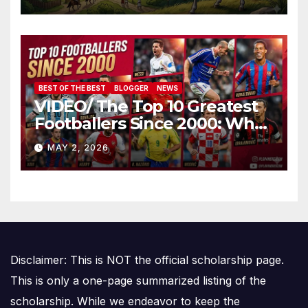
Amalgamării
BEST OF THE BEST
BLOGGER
NEWS
VIDEO/ The Top 10 Greatest
Footballers Since 2000: Who
Is Number One
MAY 2, 2026
Disclaimer: This is NOT the official scholarship page.
This is only a one-page summarized listing of the
scholarship. While we endeavor to keep the