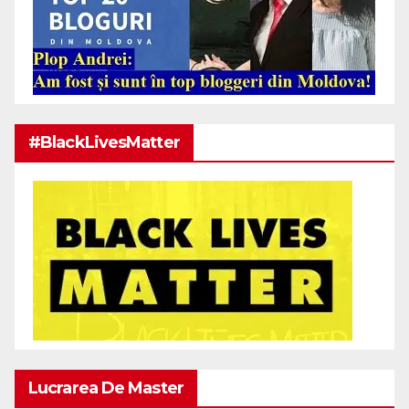
#BlackLivesMatter
Lucrarea De Master