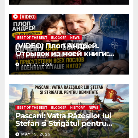
ambassadors and military
attaches?
BEST OF THE BEST
BLOGGER
NEWS
(VIDEO) Плоп Андрей.
Отрывок из моей книги:
Почему ФБР боится, что я
JULY 25, 2026
пройду полиграф в
присутствии всех послов и
военных атташе НАТО?
BEST OF THE BEST
BLOGGER
HISTORY
NEWS
Pașcani: Vatra Răzeșilor lui
Ștefan și Strigătul pentru
Demnitate în Fața
MAY 15, 2026