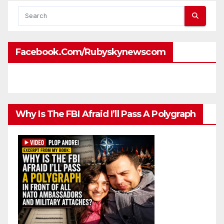
Facebook.com/rubyskynewscom
Why Is The FBI Afraid I’ll Pass A Polygraph