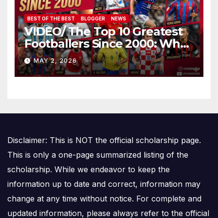
BEST OF THE BEST
BLOGGER
NEWS
VIDEO/ The Top 10 Greatest
Footballers Since 2000: Who
Is Number One
MAY 2, 2026
Disclaimer: This is NOT the official scholarship page.
This is only a one-page summarized listing of the
scholarship. While we endeavor to keep the
information up to date and correct, information may
change at any time without notice. For complete and
updated information, please always refer to the official