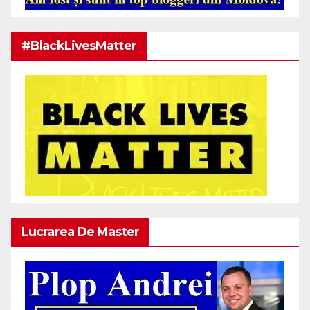
#BlackLivesMatter
Lucrarea De Master