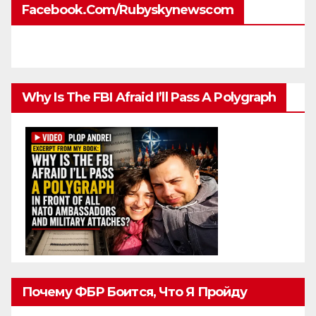
Facebook.com/rubyskynewscom
Why Is The FBI Afraid I’ll Pass A Polygraph
Почему ФБР Боится, Что Я Пройду