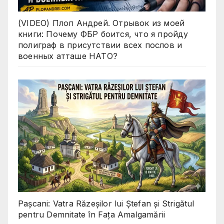
(VIDEO) Плоп Андрей. Отрывок из моей
книги: Почему ФБР боится, что я пройду
полиграф в присутствии всех послов и
военных атташе НАТО?
Pașcani: Vatra Răzeșilor lui Ștefan și Strigătul
pentru Demnitate în Fața Amalgamării