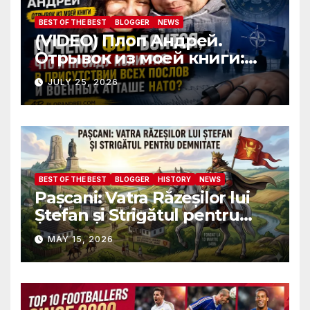
BEST OF THE BEST
BLOGGER
NEWS
(VIDEO) Плоп Андрей.
Отрывок из моей книги:
Почему ФБР боится, что я
JULY 25, 2026
пройду полиграф в
присутствии всех послов и
военных атташе НАТО?
BEST OF THE BEST
BLOGGER
HISTORY
NEWS
Pașcani: Vatra Răzeșilor lui
Ștefan și Strigătul pentru
Demnitate în Fața
MAY 15, 2026
Amalgamării