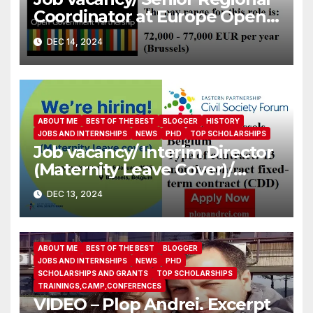
Coordinator at Europe Open
Government Partnership
DEC 14, 2024
ABOUT ME
BEST OF THE BEST
BLOGGER
HISTORY
JOBS AND INTERNSHIPS
NEWS
PHD
TOP SCHOLARSHIPS
Job vacancy/ Interim Director
(Maternity Leave Cover)/
Eastern Partnership Civil
DEC 13, 2024
Society Forum
ABOUT ME
BEST OF THE BEST
BLOGGER
JOBS AND INTERNSHIPS
NEWS
PHD
SCHOLARSHIPS AND GRANTS
TOP SCHOLARSHIPS
TRAININGS,CAMP,CONFERENCES
VIDEO – Plop Andrei. Excerpt