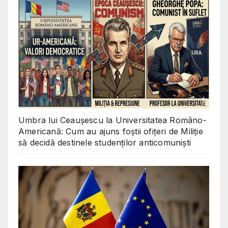
Umbra lui Ceaușescu la Universitatea Româno-
Americană: Cum au ajuns foștii ofițeri de Miliție
să decidă destinele studenților anticomuniști