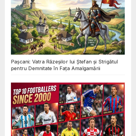
Pașcani: Vatra Răzeșilor lui Ștefan și Strigătul
pentru Demnitate în Fața Amalgamării