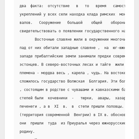
два  факта:  отсутствие   в   то   время   самостоятель
укреплений у всех сели находка клада римских  монет   в
валов.   Сооружение   большой    общей    оборонительно
свидетельствовать о появлении государственного начала.
       Восточные славяне жили в окружении многочисленны
пад от них обитали западные славяне ,  на  юг-южные  сл
западе прибалтийские земли занимали предки современных 
эстонцев. В северо-восточных лесах и тайге  жили  многи
племена - мордва весь , карела , чудь. На востоке,  в р
сложилось государство Волжская  Болгария. Эти болгары б
, состоящим в родстве с чувашами и кавказскими балкарца
степей были  кочевники  -   тюрки,  авары,  хазары.  В 
печенеги , а в  XI  в.  в  степи пришли половцы.  В  ра
(территория современной  Венгрии) в IX в. обосновались 
они  пришли  туда  из Приуралья через южнорусские степи
родину.