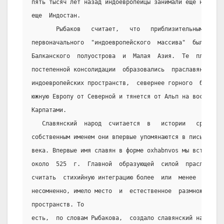
пять тысяч лет назад индоевропейцы занимали еще не всю 
еще  Индостан.
       Рыбаков   считает,   что   приблизительным   гео
первоначального  "индоевропейского  массива"  была  сев
Балканского  полуострова  и  Малая  Азия.  Те  племена,
постепенной консолидации  образовались  праславяне,  об
индоевропейских пространств,  севернее горного  барьера
южную Европу от Северной и тянется от Альп на восток, з
Карпатами.
   Славянский  народ  считается  в   истории   сравните
собственным именем они впервые упомянаются в письменных
века. Впервые имя славян в форме oxhabnvos мы встречаем
около  525  г.  Главной  образующей  силой  праславянск
считать  стихийную интеграцию более  или  менее  родств
несомненно, имело место  и  естественное  размножение  
пространств. То
есть,  по словам Рыбакова,  создало славянский народ не