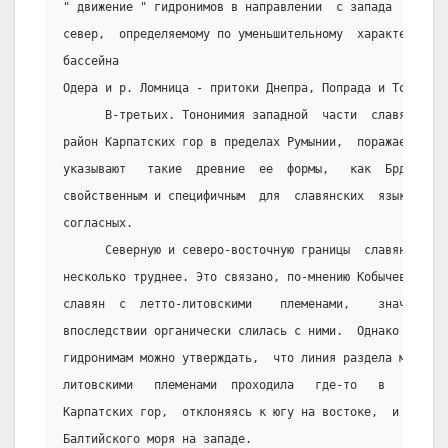
" движение " гидронимов в направлении  с запада  на   в
север,  определяемому по уменьшительному  характеру  на
бассейна
Одера и р. Ломница - притоки Днепра, Попрада и Топли ).
      В-третьих. Тононимия западной  части  славянских 
район Карпатских гор в пределах Румынии,  поражает  арх
указывают   такие  древние  ее  формы,   как  Брда,  Вд
свойственным и специфичным  для  славянских  языков   с
согласных.
      Северную и северо-восточную границы  славянской  
несколько труднее. Это связано, по-мнению Кобычева, с  
славян  с  летто-литовскими    племенами,    значительн
впоследствии органически слилась с ними.  Однако  по  н
гидронимам можно утверждать,  что линия раздела между с
литовскими   племенами  проходила   где-то   в   районе
Карпатских гор,  отклоняясь к югу на востоке,  и уходя 
Балтийского моря на западе.