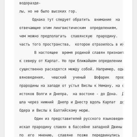
водоразде-
лы, но не было высоких гор.
      Однако тут следует обратить  внимание  на  то,   
отвечающие этим лингвистическим  определениям,   размещ
чем можно предполагать  славянскую  прародину.   Прасла
часть того пространства,  которое отразилось в их древн
       В настоящее  время родиной славян признается обл
к северу от Карпат. Но при ближайшем определении  ее  г
существенно расходятся между собой. Например, один из 
вяноведения,   чешский   ученый    Шофарик   проводил  
прародины на западе от устья Вислы к Неману, на севере 
истоков Волги и Днепра,  на востоке - до Дона.  Далее о
шла через нижний  Днепр и Днестр вдоль Карпат  до  Висл
Одера и Вислы к Балтийскому морю.
       Один из представителей русского языковедения ака
искал прародину славян в бассейне западной Двины и нижн
по  его  мнению,  славяне  позже  передвинулись  на  Ви