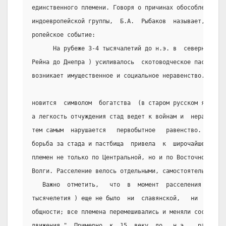
единственного племени. Говоря о причинах обособления сл
индоевропейской группы,  Б.А.  Рыбаков  называет,  напр
ропейское событие:
      На рубеже 3-4 тысячалетий до н.э. в  северной  по
Рейна до Днепра ) усиливалось  скотоводческое пастушеск
возникает имущественное и социальное неравенство. Крупн
новится  символом  богатства  (в старом русском языке  
а легкость отчуждения стад ведет к войнам и  неравенств
тем самым  нарушается   первобытное   равенство.   Нача
борьба за стада и пастбища  привела  к  широчайшему  ра
племен не только по Центральной, но и по Восточной Евро
Волги. Расселение велось отдельными, самостоятельно де
   Важно  отметить,   что  в  момент  расселения  (   п
тысячелетия ) еще не было  ни  славянской,   ни  герман
общности; все племена перемешивались и меняли соседей п
движения."  Примерно  к  15  веку  до   н.э.   расселен