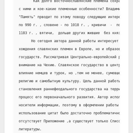
       Как долго восточнославянские племена сохраняли с
с ними и кое-какие племенные особенности? Владимир Чиви
"Память" прводит по этому поводу следующие интересные д
по 990 г. , словене - по 1018 г. , кривичи  -  по 1127 
1183 г. , вятичи,  дольше других жившие  без князей , -
      Но сегодня автора данной работы интересует не тол
хождения славянских племен в Европе, но и образования в
государств. Рассматривая Центрально-европейский регион,
внимание на Чехию. Славянское государство в центре Евро
влияние немцев и турок, но ,тем не менее, сумевшее сох
религию и самобытную культуру. Цель данной работы - пок
становления раннефеодального государства на территории
процесс его первоначального развития. Автор использовал
носители информации, поэтому в оформлении работы  сдела
использование цитат было достаточно проблематично. Вот 
отсутствует Приложение ,а существует только Список испо
литературы.