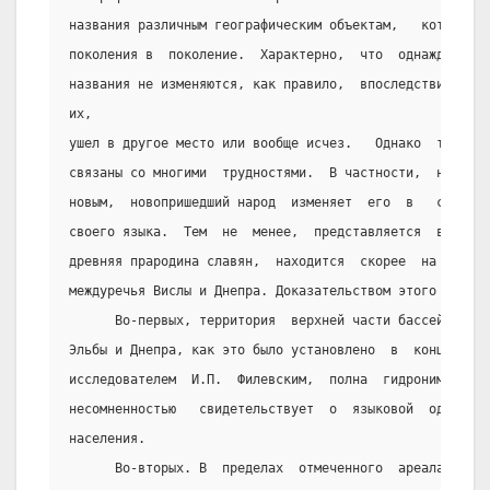
названия различным географическим объектам,   которые  
поколения в  поколение.  Характерно,  что  однажды   да
названия не изменяются, как правило,  впоследствии, даж
их,
ушел в другое место или вообще исчез.   Однако  тононим
связаны со многими  трудностями.  В частности,  не заме
новым,  новопришедший народ  изменяет  его  в   соответ
своего языка.  Тем  не  менее,  представляется  возможн
древняя прародина славян,  находится  скорее  на  запад
междуречья Вислы и Днепра. Доказательством этого служит
      Во-первых, территория  верхней части бассейнов Ви
Эльбы и Днепра, как это было установлено  в  конце   пр
исследователем  И.П.  Филевским,  полна  гидронимически
несомненностью   свидетельствует  о  языковой  однородн
населения.
      Во-вторых. В  пределах  отмеченного  ареала  отче