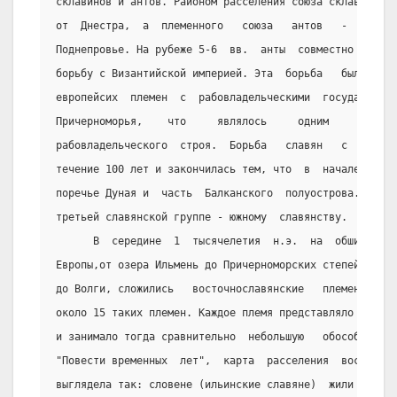
склавинов и антов. Районом расселения союза склавинов б
от  Днестра,  а  племенного   союза   антов   -   Подне
Поднепровье. На рубеже 5-6  вв.  анты  совместно  со ск
борьбу с Византийской империей. Эта  борьба   была  час
европейсих  племен  с  рабовладельческими  государствам
Причерноморья,    что     являлось     одним     из    
рабовладельческого  строя.  Борьба   славян   с   Визан
течение 100 лет и закончилась тем, что  в  начале   7  
поречье Дуная и  часть  Балканского  полуострова. Этим 
третьей славянской группе - южному  славянству.
      В  середине  1  тысячелетия  н.э.  на  обширной  
Европы,от озера Ильмень до Причерноморских степей  и  о
до Волги, сложились   восточнославянские   племена.   И
около 15 таких племен. Каждое племя представляло  собой
и занимало тогда сравнительно  небольшую   обособленную
"Повести временных  лет",  карта  расселения  восточных
выглядела так: словене (ильинские славяне)  жили   на  