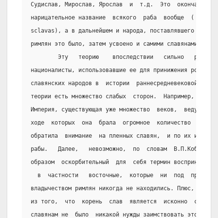
Судислав, Мирослав, Ярослав  и  т.д.  Это  окончание  р
нарицательное название  всякого  раба  вообще  (  в  по
sclavas), а в дальнейшем и народа, поставлявшего больши
римлян это было, затем усвоено и самими славянами.
        Эту   теорию    впоследствии   сильно   развили
националисты, использовавшие ее для принижения роли  ку
славянских народов в  истории  раннесредневековой  Евро
теории есть множество слабых  сторон.  Например,  такой
Империя, существующая уже множество  веков,  ведущая  п
ходе  которых  она  брала  огромное  количество  пленны
обратила  внимание  на пленных славян,  и по их имени с
рабы.   Далее,   невозможно,  по  словам  В.П.Кобычева,
образом  оскорбительный  для  себя термин восприняли вс
  в  частности   восточные,  которые  ни  под  прямым, 
владычеством римлян никогда не находились. Плюс, сам ав
из того,  что  корень  слав  является  исконно  славянс
славянам не  было  никакой нужды заимствовать это слово