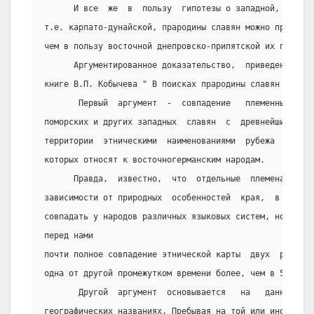
      И все  же  в  пользу  гипотезы о западной,   а  в
т.е. карпато-дунайской, прародины славян можно привести
чем в пользу восточной днепровско-припятской их прароди
      Аргументированное доказательство,  приведенное  н
книге В.П. Кобычева " В поисках прародины славян ".
       Первый  аргумент  -  совпадение   племенных    н
поморских и других западных  славян  с  древнейшими,  и
территории  этническими  наименованиями  рубежа  первых
которых относят к восточногерманским народам.
      Правда,  известно,  что  отдельные  племена  полу
зависимости от природных  особенностей  края,  в   силу
совпадать у народов различных языковых систем, но в  ра
перед нами
почти полное совпадение этнической карты  двух  различн
одна от другой промежутком времени более, чем в 500 лет
       Другой  аргумент  основывается   на   данных   т
географических названиях. Пребывая на той или иной терр