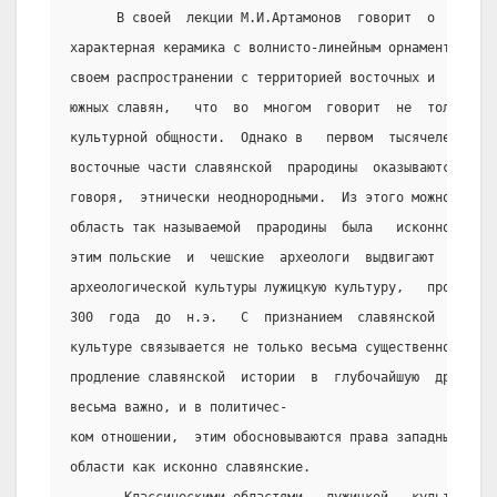
      В своей  лекции М.И.Артамонов  говорит  о  том,  
характерная керамика с волнисто-линейным орнаментом 9-1
своем распространении с территорией восточных и  западн
южных славян,   что  во  многом  говорит  не  только  о
культурной общности.  Однако в   первом  тысячелетии  д
восточные части славянской  прародины  оказываются  раз
говоря,  этнически неоднородными.  Из этого можно сдела
область так называемой  прародины  была   исконно  слав
этим польские  и  чешские  археологи  выдвигают  в   ка
археологической культуры лужицкую культуру,   просущест
300  года  до  н.э.   С  признанием  славянской  принад
культуре связывается не только весьма существенное для 
продление славянской  истории  в  глубочайшую  древност
весьма важно, и в политичес-
ком отношении,  этим обосновываются права западных слав
области как исконно славянские.