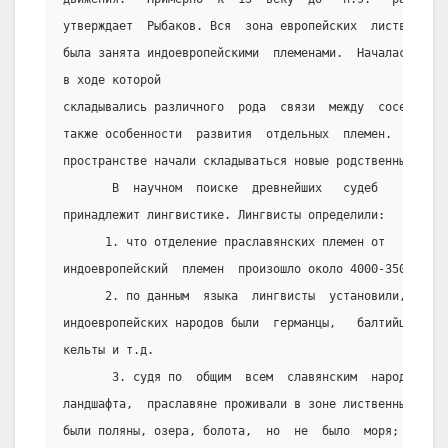
утверждает  Рыбаков. Вся  зона европейских  лиственных 
была занята индоевропейскими  племенами.  Началась  нов
в ходе которой
складывались различного  рода  связи  между  соседствую
также особенности  развития  отдельных  племен.  Впервы
пространстве начали складываться новые родственные друг
       В  научном  поиске  древнейших   судеб    славян
принадлежит лингвистике. Лингвисты определили:
      1. что отделение праславянских племен от   родств
индоевропейский  племен  произошло около 4000-3500 лет 
      2. по данным  языка  лингвисты  установили,  что 
индоевропейских народов были  германцы,   балтийцы,  ир
кельты и т.д.
       3. судя по  общим  всем  славянским  народам  об
ландшафта,  праславяне проживали в зоне лиственных лесо
были поляны, озера, болота,  но  не  было  моря;  где  