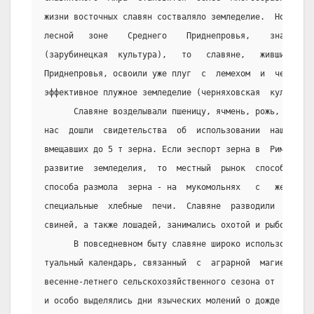
жизни восточных славян состваляло земледелие.  Но  если
лесной   зоне    Среднего    Приднепровья,    знали   п
(зарубинецкая  культура),   то   славяне,   жившие   в 
Приднепровья, освоили уже плуг  с  лемехом  и  череслом
эффективное плужное земледелие (черняховская  культура)
      Славяне возделывали пшеницу, ячмень, рожь, просо,
нас  дошли  свидетельства  об  использовании  нашими  п
вмещавших до 5 т зерна. Если эеспорт зерна в  Римскую  
развитие  земледелия,  то  местный  рынок  способствова
способа размола  зерна - на  мукомольнях   с   жерновам
специальные  хлебные  печи.  Славяне  разводили   крупн
свиней, а также лошадей, занимались охотой и рыболовств
      В повседневном быту славяне широко использовали 
туальный календарь, связанный  с  аграрной  магией.  В 
весенне-летнего сельскохозяйственного сезона от  прорас
и особо выделялись дни языческих молений о дожде в  чет