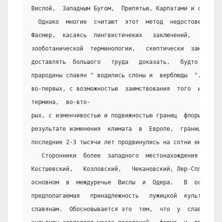
Вислой,  Западным Бугом,  Припятью, Карпатами и средним
  Однако  многие  считают  этот  метод  недостоверным. 
Фасмер,  касаясь  лингвистичеких   заключений,    основ
зооботанической  терминологии,   скептически  заметил, 
доставлять  большого   труда   доказать,   будто   на  
прародины славян " водились слоны и  верблюды  ".  Этот
во-первых, с возможностью  заимствования  того  или  ин
термина,  во-вто-
рых, с изменчивостью и подвижностью границ  флоры  и  ф
результате изменения  климата  в  Европе,  границы   пр
последние 2-3 тысячи лет продвинулись на сотни км с зап
   Сторонники  более  западного  местонахождения  славя
Костшевский,   Козловский,   Чекановский, Лер-Сплавинск
основном  в  междуречье  Вислы  и  Одера.   В  основе  
предполагаемая   принадлежность   лужицкой  культуры  ц
славянам.  Обосновывается это  тем,  что  у  славян  и 