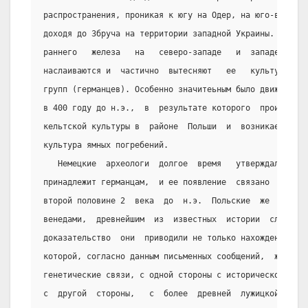
распространения, проникая к югу на Одер, на юго-восток 
доходя до Збруча на территории западной Украины. В пери
раннего   железа   на   северо-западе   и  западе   на 
наслаиваются и  частично  вытесняют   ее   культуры   с
групп (германцев). Особенно значитеьным было движение  
в 400 году до н.э.,  в  результате которого  происходит
кельтской культуры в  районе  Польши  и  возникает  нов
культура ямных погребений.
   Немецкие  археологи  долгое  время   утверждали,    
принадлежит германцам,  и ее появление  связано  с  вто
второй половине 2  века  до  н.э.  Польские  же  археол
венедами,  древнейшим  из  известных  истории  славянск
доказательство  они  приводили не только нахождение ее 
которой, согласно данным письменных сообщений,  жили ве
генетические связи, с одной стороны с исторической слав
с  другой  стороны,   с  более  древней  лужицкой  куль