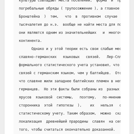
культуры совпадают места поселений,  форма  и  приемы  
погребальные обряды ( трупосожжение ), а главное ( по 
Бронштейна  )  тем,   что  в  противном  случае  для  с
тысячалетия до н.э.  вообще не найти места для поселени
они являются одним из значительнейших   и  многочисленн
континента.
      Однако и у этой теории есть свои слабые места.  Н
славяно-германских   языковых   связей.   Лер-Сплавинск
формального статистического учета установил, что у  сла
связей с германским языком, чем у балтийцев.  Отсюда  м
что славяне жили западнее балтийских племен в непосредс
германцев.  Но эти факты были собраны из  разных  хроно
ярусов  языковой  системы,   поэтому,   по-мнению   В.В
сторонника  этой  гипотезы  ),    их   нельзя   сопоста
статистическому учету. Таким образом,  можно  сказать, 
локализация  древнейшей прародины  славян  на сегодня е
того, чтобы считаться окончательно доказанной.