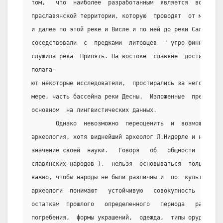
том,   что  наиболее  разработанным  является  вопрос  
праславянской территории, которую  проводят  от моря по
и далее по этой реке и Висле и по ней до реки Сала.  На
соседствовали  с  предками  литовцев  " угро-финнов ". 
служила река  Припять. На востоке  славяне  достигали  
полага-
ют некоторые исследователи,  простирались за него,  зах
мере, часть бассейна реки Десны.  Изложенные  представл
основном  на лингвистических данных.
       Однако  невозможно  переоценить  и  возможность 
археология, хотя виднейший археолог Л.Нидерле и не вери
значение своей  науки.   Говоря   об   общности   народ
славянских народов ),  нельзя  основываться  только  на
важно, чтобы народы не были различны и  по  культуре.  
археологи  понимают   устойчивую   совокупность   призн
остаткам  прошлого   определенного   периода   развития
погребения,  формы украшений,  одежда,  типы орудий,  о