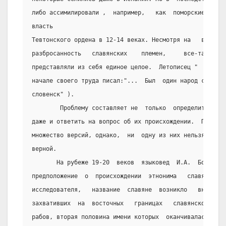
либо ассимилировали ,  например,   как  поморские  слав
власть
Тевтонского ордена в 12-14 веках. Несмотря на   вроде  
разбросанность   славянских    племен,     все-таки    
представляли из себя единое целое.  Летописец "  Повест
начале своего труда писал:"...  Был  один народ славянс
словенск" ).
        Проблему составляет не  только  определить   пр
даже и ответить на вопрос об их происхождении.  По этой
множество версий, однако,  ни  одну из них нельзя приз
верной.
       На рубеже 19-20  веков  языковед  И.А.  Бодуэн  
предположение  о  происхождении  этнонима   славяне.   
исследователя,   название  славяне  возникло   вначале 
захвативших  на  восточных   границах   славянского  го
рабов, вторая половина имени которых  оканчивалась   на