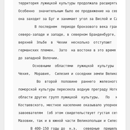
территория лужицкой культуры продолжала расширяться во 
Особенно  значительным было ее продвижение на северо-во
она заходит за Буг и занимает угол за Вислой и Саном.
        В последнем  периоде бронзового века границы  л
северо-западе и западе, в северном Бранденбурге, восточ
верхней  Эльбе  в  Чехии  несколько  отступают    под  
германских племен.  Зато  на востоке в это время лужицк
до западной Волочии.
       Основными  областями  лужицкой  культуры  являли
Чехия,  Моравия,  Силезия и соседнии земли Великопольши
         Во  второй  половине  раннего  железного   век
поморской культуры пересекла водную преграду Нотецы  и 
области других групп лужицкой  культуры.   По   мнению 
Костшевского, местное население оказывало упорное   соп
завоевателям  (об этом свидетельствует густая сеть горо
Мазовии, так и в южной части Великопольши и Силезии ).
      В 400-150 годы до  н.э.   северные  пришельцы   д