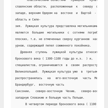
       Классическими областями   лужицкой   культуры   
славянские области,  расположенные  к   северу  от  Суд
западе, верхним Одером на  востоке  и  Вартой  -  на  с
область и Силе-
зия.  Лужицкая культура представлена могильниками и пос
являются  большие  могильники  с  сотнями  погребений, 
плоских, т.е. не отмеченных сверху курганною  насыпью, 
урною, содержащей пепел сожженного покойника.
   Древняя  ступень   лужицкой  культуры  относится   к
бронзового века ( 1300-1100 годы до н.э.  ) и,   по  за
специалистов, ограничиваются  в  своем  распространении
Великопольшей.  Лужицкая культура уже  в  третьем  пери
распространилась   на   юго-восточную   часть  Мекленбу
Брандербург,  восточную часть
Саксонии,   северо-восточную  Чехию,   северо-восточную
западную Словакию и большую часть Польши.
      В четвертом периоде бронзового века ( 1100 -  900