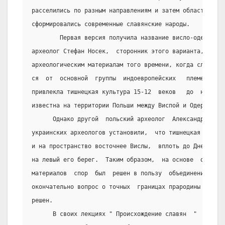
расселились по разным направлениям и затем области,  в 
сформировались современные славянские народы.
        Первая версия получила название висло-одерского
археолог Стефан Носек,  сторонник этого варианта,   пре
археологическим материалам того времени, когда славянс
ся  от  основной  группы  индоевропейских   племен.    
привлекла тишнецкая культура 15-12  веков   до  н.э.,  
известна на территории Польши между Виспой и Одером.
      Однако другой  польский археолог  Александр  Гард
украинских археологов установили,  что тишнецкая  культ
и на пространство восточнее Вислы,  вплоть до Днепра,  
на левый его берег.  Таким образом,  на основе  объекти
материалов  спор  был  решен в пользу  объединения  обо
окончательно вопрос о точных  границах прародины  прасл
решен.
      В своих лекциях " Происхождение славян  "  М.И.  