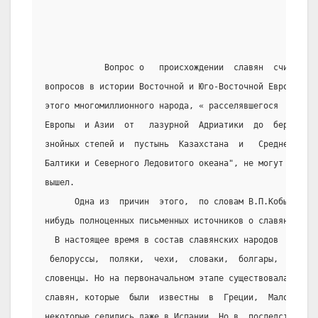
            Вопрос о   происхождении  славян  считается
вопросов в истории Восточной и Юго-Восточной Европы.  П
этого многомиллионного народа, « расселявшегося  на  ог
Европы  и Азии  от   лазурной  Адриатики  до  берегов  
знойных степей и  пустынь  Казахстана  и   Средней   Аз
Балтики и Северного Ледовитого океана", не могут опреде
вышел.
      Одна из  причин  этого,  по словам В.П.Кобычева,-
нибудь полноценных письменных источников о славянах до
  В настоящее время в состав славянских народов  входят
 белоруссы,  поляки,  чехи,  словаки,  болгары,  сербы,
словенцы. Но на первоначальном этапе существовала еще м
славян, которые  были  известны  в  Греции,  Малой  Ази
некоторые селились даже в Испании. Но в  последствии  о