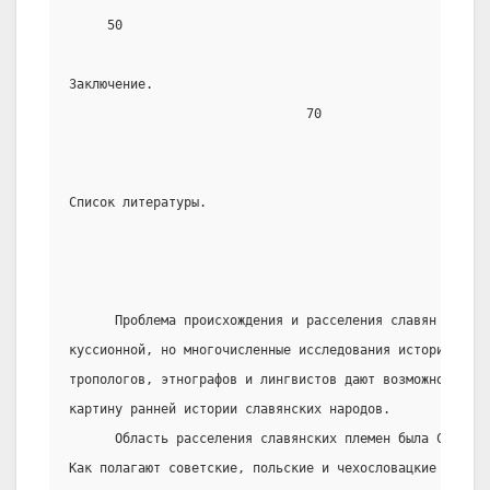
     50
Заключение.
                               70
Список литературы.
      Проблема происхождения и расселения славян до си
куссионной, но многочисленные исследования историков, а
тропологов, этнографов и лингвистов дают возможность со
картину ранней истории славянских народов.
      Область расселения славянских племен была Средняя
Как полагают советские, польские и чехословацкие археол