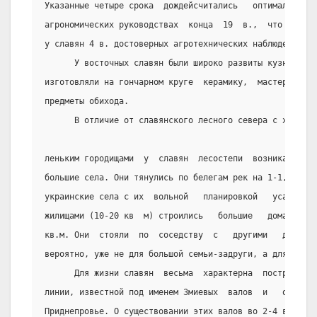
Указанные четыре срока  дождейсчитались   оптимальными 
агрономических руководствах  конца  19  в.,  что  свиде
у славян 4 в. достоверных агротехнических наблюдений.
      У восточных славян были широко развиты кузнечное
изготовляли на гончарном круге  керамику,  мастерили  ю
предметы обихода.
      В отличие от славянского лесного севера с характе
леньким городищами  у  славян  лесостепи  возникали  ни
большие села. Они тянулись по белегам рек на 1-1,5 км, 
украинские села с их  вольной   планировкой   усадеб.  
жилищами (10-20 кв  м) строились   большие   дома-огнищ
кв.м. Они  стояли  по  соседству  с   другими   домами 
вероятно, уже не для большой семьи-задруги, а для челяд
      Для жизни славян  весьма  характерна  постройка  
линии, известной под именем Змиевых  валов  и   охватыв
Приднепровье. О существовании этих валов во 2-4 вв. гов