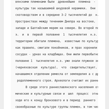
вянскими племенами были  древнейшие  племена  -   носит
культуры так называемой шнуровой керамики.  Они  занима
скотоводством и в середине 3-2 тысячелетий до  н. э.  с
пространствах между течением Днепра на востоке,  Карата
западе и Балтийским морем на севере. Во второй половине
э.  и  в  первой  половине  1  тысячелетия  н.э.  в  ле
территории обитали племена,  известные по культуре  пол
как правило, сжигали покойников, и прах хоронили в земл
сосудах - урнах на кладбищах. Они жили первобытнообщинн
половине 1  тысячелетия н.э. уже знали плужное земледел
(черняховская  культура),  что  свидетельствует,  с   о
начавшемся отделении ремесла от земледелия а с другой -
 родоплеменного строя. Археологи считают их ранними сл
      В среде этого раннеславянского населения отсутст
мические и культурные связи и  шел  процесс  этнической
ходе его к концу бронзового и в период  раннего  железн
своеобразные по культуре группы племен, в том числе  на