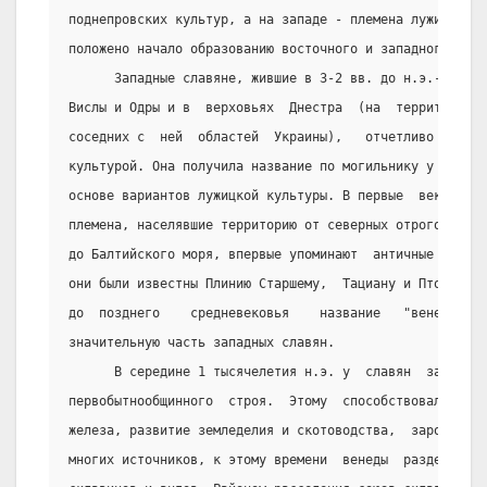
поднепровских культур, а на западе - племена лужицкой  
положено начало образованию восточного и западного слав
      Западные славяне, жившие в 3-2 вв. до н.э.-4-5 вв
Вислы и Одры и в  верховьях  Днестра  (на  территории  
соседних с  ней  областей  Украины),   отчетливо   пред
культурой. Она получила название по могильнику у Пшевор
основе вариантов лужицкой культуры. В первые  века  н.э
племена, населявшие территорию от северных отрогов  Кар
до Балтийского моря, впервые упоминают  античные авторы
они были известны Плинию Старшему,  Тациану и Птоломею 
до  позднего    средневековья    название   "венеды"   
значительную часть западных славян.
      В середине 1 тысячелетия н.э. у  славян  завершал
первобытнообщинного  строя.  Этому  способствовали  шир
железа, развитие земледелия и скотоводства,  зарождение
многих источников, к этому времени  венеды  разделились