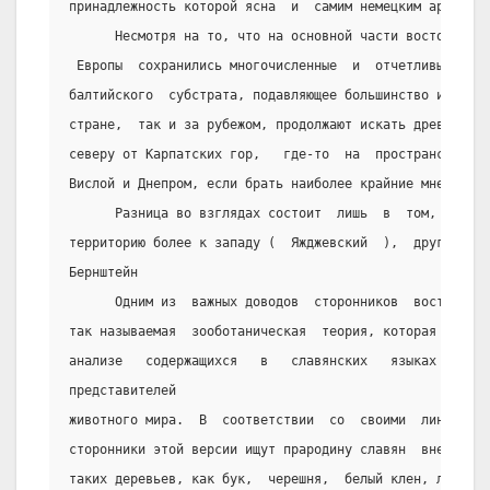
принадлежность которой ясна  и  самим немецким археолог
      Несмотря на то, что на основной части восточной п
 Европы  сохранились многочисленные  и  отчетливые  сле
балтийского  субстрата, подавляющее большинство исслед
стране,  так и за рубежом, продолжают искать древнейшую
северу от Карпатских гор,   где-то  на  пространстве  м
Вислой и Днепром, если брать наиболее крайние мнения.
      Разница во взглядах состоит  лишь  в  том,  что  
территорию более к западу (  Яжджевский  ),  другие  - 
Бернштейн
      Одним из  важных доводов  сторонников  восточной 
так называемая  зооботаническая  теория, которая  основ
анализе   содержащихся   в   славянских   языках   назв
представителей
животного мира.  В  соответствии  со  своими  лингвисти
сторонники этой версии ищут прародину славян  вне  пред
таких деревьев, как бук,  черешня,  белый клен, листве