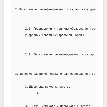
2.Образование раннефеодального государства у древних сл
      2.1. Предпосылки и причины образования государств
      у древних славян Центральной Европы.
      2.2. Образование раннефеодального государства в Ч
3. История развития чешского раннефеодального государст
      3.1Древнепольское княжество.
             43
      3.2 Связь чешского и польского княжеств.