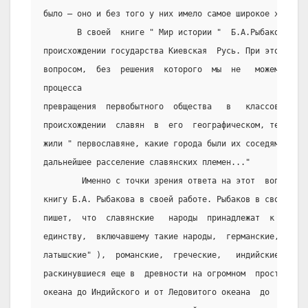
было – оно и без того у них имело самое широкое хождени
       В своей  книге " Мир истории "  Б.А.Рыбаков  рас
происхождении государства Киевская  Русь. При этом он г
вопросом,  без  решения  которого  мы  не   можем   при
процесса
превращения  первобытного  общества   в   классовое,   
происхождении  славян  в  его  географическом, территор
жили " первославяне, какие города были их соседями,  ..
дальнейшее расселение славянских племен..."
        Именно с точки зрения ответа на этот  вопрос  я
книгу Б.А. Рыбакова в своей работе. Рыбаков в своей  кн
пишет,  что  славянские   народы  принадлежат  к  древн
единству,  включавшему такие народы,  германские,  балт
латышские" ),  романские,  греческие,   индийские  (  "
раскинувшиеся еще в  древности на огромном  пространств
океана до Индийского и от Ледовитого океана  до  Средиз