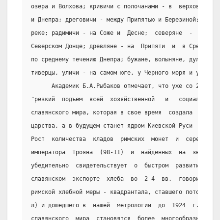
озера и Волхова; кривичи с полочанами - в  верховьях  З
и Днепра; дреговичи - между Припятью и Березиной; вятич
реке; радимичи - на Соже и  Десне;  северяне  -  на  Де
Северском Донце; древляне - на  Припяти  и  в Среднем П
по среднему течению Днепра; бужане, волыняне, дулебы - 
тиверцы, уличи - на самом юге, у Черного моря и у Дуная
      Академик Б.А.Рыбаков отмечает, что уже со 2  в.  
"резкий  подъем  всей  хозяйственной   и   социальнай  
славянского мира, которая в свое время  создала  придне
царства, а в будущем станет ядром Киевской Руси  -  Сре
Рост  количества  кладов  римских  монет  и  серебра,  
императора  Трояна  (98-11)  и  найденных  на  землях  
убедительно  свидетельствует  о  быстром  развитии  у  
славянском  экспорте  хлеба  во  2-4  вв.  говорит  заи
римской хлебной меры - квадрантала, ставшего потом у ни
л) и дошедшего в  нашей  метрологии  до  1924  г.  Во  
славянского  мира  становятся  более  многообразными.  