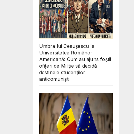
Umbra lui Ceaușescu la
Universitatea Româno-
Americană: Cum au ajuns foștii
ofițeri de Miliție să decidă
destinele studenților
anticomuniști