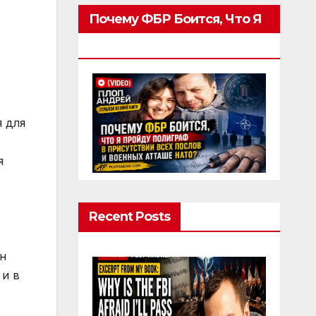
Почему ФБР Боится, Что Я
Пройду Полиграф
 для
я
Recent Posts
н
 и в