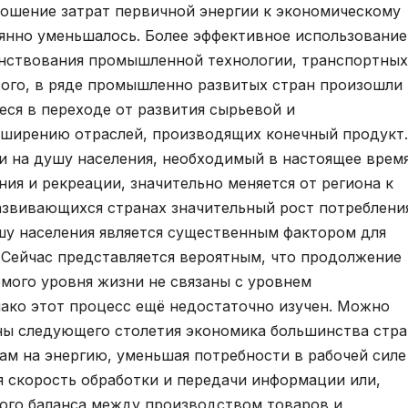
тношение затрат первичной энергии к экономическому
янно уменьшалось. Более эффективное использование
енствования промышленной технологии, транспортных
того, в ряде промышленно развитых стран произошли
еся в переходе от развития сырьевой и
ширению отраслей, производящих конечный продукт.
 на душу населения, необходимый в настоящее время
ия и рекреации, значительно меняется от региона к
развивающихся странах значительный рост потреблени
шу населения является существенным фактором для
 Сейчас представляется вероятным, что продолжение
мого уровня жизни не связаны с уровнем
нако этот процесс ещё недостаточно изучен. Можно
ны следующего столетия экономика большинства стра
м на энергию, уменьшая потребности в рабочей силе
я скорость обработки и передачи информации или,
ого баланса между производством товаров и