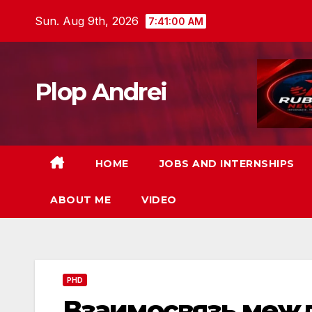
Skip
Sun. Aug 9th, 2026
7:41:01 AM
to
content
Plop Andrei
HOME
JOBS AND INTERNSHIPS
ABOUT ME
VIDEO
PHD
Взаимосвязь меж