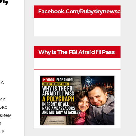
Facebook.com/rubyskynewscom
Why Is The FBI Afraid I’ll Pass
A Polygraph
 с
ии
ько
твием
и
 в