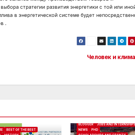
 выбора стратегии развития энергетики с той или ино
плива в энергетической системе будет непосредствен
в .
Человек и клима
ABOUT ME
BEST OF THE BEST
BLOGGER
JOBS AND INTERNSHIP
ME
BEST OF THE BEST
NEWS
PHD