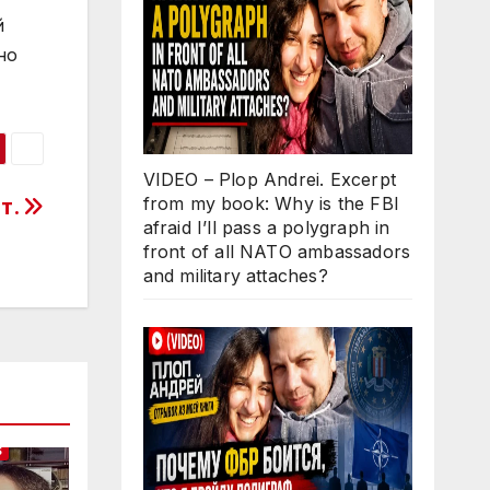
й
но
VIDEO – Plop Andrei. Excerpt
from my book: Why is the FBI
т.
afraid I’ll pass a polygraph in
front of all NATO ambassadors
and military attaches?
S