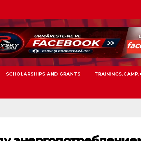
SCHOLARSHIPS AND GRANTS
TRAININGS,CAMP
ду энергопотребление