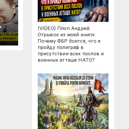
(VIDEO) Плоп Андрей.
Why
Отрывок из моей книги:
ll
Почему ФБР боится, что я
 in
пройду полиграф в
O
присутствии всех послов и
d
военных атташе НАТО?
s?