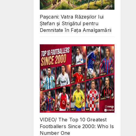
Pașcani: Vatra Răzeșilor lui
Ștefan și Strigătul pentru
Demnitate în Fața Amalgamării
VIDEO/ The Top 10 Greatest
Footballers Since 2000: Who Is
Number One