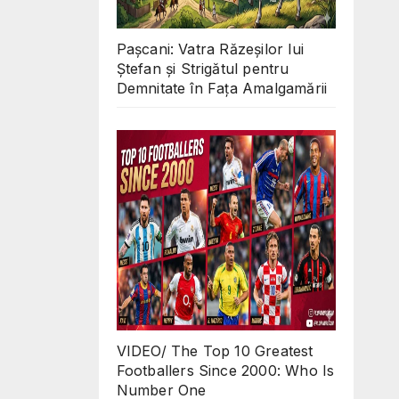
Pașcani: Vatra Răzeșilor lui
Ștefan și Strigătul pentru
Demnitate în Fața Amalgamării
VIDEO/ The Top 10 Greatest
Footballers Since 2000: Who Is
Number One