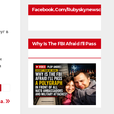
Facebook.com/rubyskynewscom
уг в
Why Is The FBI Afraid I’ll Pass
A Polygraph
и
я
а.