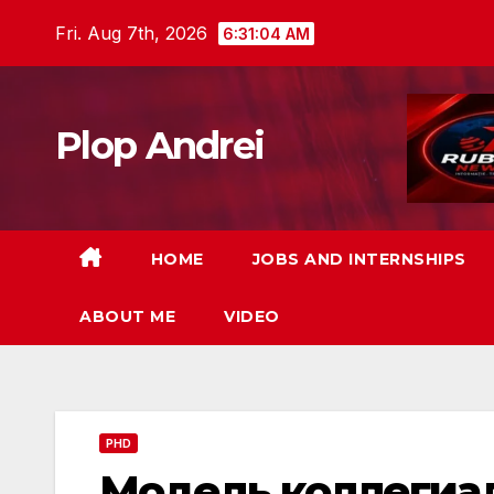
Skip
Fri. Aug 7th, 2026
6:31:05 AM
to
content
Plop Andrei
HOME
JOBS AND INTERNSHIPS
ABOUT ME
VIDEO
PHD
Модель коллегиал