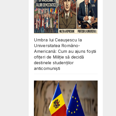
Umbra lui Ceaușescu la
Universitatea Româno-
Americană: Cum au ajuns foștii
ofițeri de Miliție să decidă
destinele studenților
anticomuniști