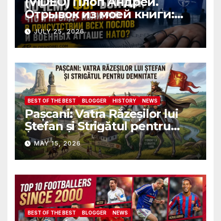
(VIDEO) Плоп Андрей.
Отрывок из моей книги:
Почему ФБР боится, что я
JULY 25, 2026
пройду полиграф в
присутствии всех послов и
военных атташе НАТО?
BEST OF THE BEST
BLOGGER
HISTORY
NEWS
Pașcani: Vatra Răzeșilor lui
Ștefan și Strigătul pentru
Demnitate în Fața
MAY 15, 2026
Amalgamării
BEST OF THE BEST
BLOGGER
NEWS