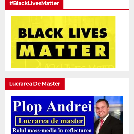
#BlackLivesMatter
Lucrarea De Master