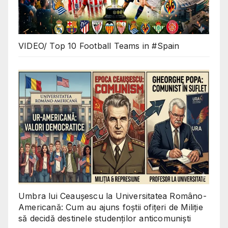
VIDEO/ Top 10 Football Teams in #Spain
Umbra lui Ceaușescu la Universitatea Româno-
Americană: Cum au ajuns foștii ofițeri de Miliție
să decidă destinele studenților anticomuniști