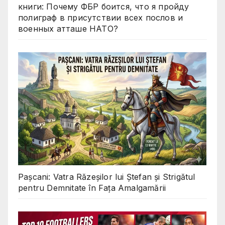
книги: Почему ФБР боится, что я пройду
полиграф в присутствии всех послов и
военных атташе НАТО?
Pașcani: Vatra Răzeșilor lui Ștefan și Strigătul
pentru Demnitate în Fața Amalgamării