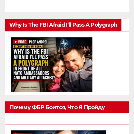
Why Is The FBI Afraid I’ll Pass A Polygraph
Почему ФБР Боится, Что Я Пройду
Полиграф