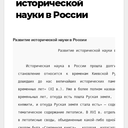
исторической
науки в России
Развитие исторической науки в России
                    Развитие исторической науки в Росси
    Историческая  наука  в  России  прошла  долгий  и 
становление  относится  к  временам  Киевской  Руси.  О
дошедших  до  нас  величайших  исторических  памятников
временных лет» (XI в.). Уже в более полном названии «По
времяньных лет, откуда есть пошла Руская земля,  кто  в
княжити, и откуда Руская земля стала есть» — содержится
тематическое содержание летописи. В XVI в. отдельные ле
в летописные своды, объединенные какой-либо одной общей
сводом была «Степенная книга»,  которая  излагала  исто