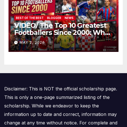
BEST OF THE BEST
BLOGGER
NEWS
VIDEO/ The Top 10 Greatest
Footballers Since 2000: Who
Is Number One
MAY 2, 2026
Disclaimer: This is NOT the official scholarship page.
This is only a one-page summarized listing of the
scholarship. While we endeavor to keep the
information up to date and correct, information may
change at any time without notice. For complete and