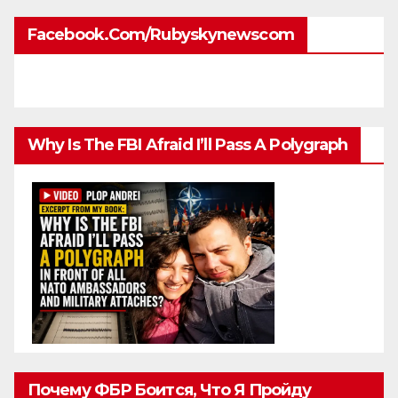
Facebook.com/rubyskynewscom
Why Is The FBI Afraid I’ll Pass A Polygraph
Почему ФБР Боится, Что Я Пройду