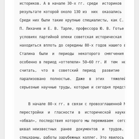
историков. А в начале 30-х гг. среди  историков  была  
результате которой около 130 из  них  оказались  в  чис
Среди них были такие крупные специалисты, как С. Ф. Пла
П. Лихачев и Е. В. Тарле, профессора Ю. В. Готье и мног
условиях партийной опеки советская историческая  наука 
находиться вплоть до середины 80-х годов нашего времени
Сталина  были  и  периоды  некоторого  смягчения  идеол
особенно в период «оттепели» 50—60 гг. И  тем  не  мене
считать,  что  в  советский  период   развитие   истори
парализовано  полностью.  Даже  в  этих   тяжелейших   
серьезные научные труды, которые и сегодня представляют
    В начале 80-х гг. в связи с провозглашенной М. С. 
перестройки  и  гласности  в  исторической  науке   про
«обвал», последствия которого мы переживаем  сегодня.  
шквал неизвестных  ранее  документов  и  трудов,  стали
спецхраны, работы зарубежных коллег. Это явилось для ис