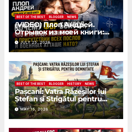
BEST OF THE BEST
BLOGGER
NEWS
(VIDEO) Плоп Андрей.
Отрывок из моей книги:
Почему ФБР боится, что я
JULY 25, 2026
пройду полиграф в
присутствии всех послов и
военных атташе НАТО?
BEST OF THE BEST
BLOGGER
HISTORY
NEWS
Pașcani: Vatra Răzeșilor lui
Ștefan și Strigătul pentru
Demnitate în Fața
MAY 15, 2026
Amalgamării