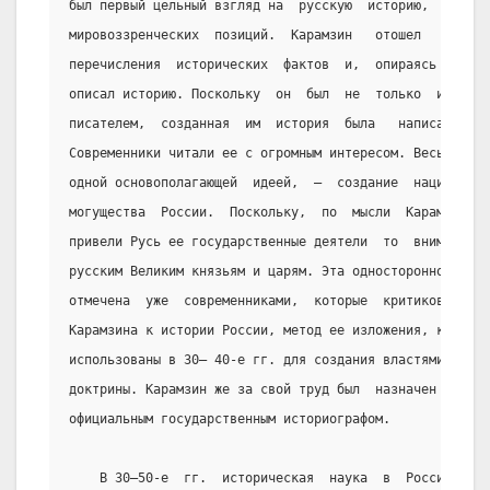
был первый цельный взгляд на  русскую  историю,  изложе
мировоззренческих  позиций.  Карамзин   отошел   от   п
перечисления  исторических  фактов  и,  опираясь  на  и
описал историю. Поскольку  он  был  не  только  историк
писателем,  созданная  им  история  была   написана   л
Современники читали ее с огромным интересом. Весь труд 
одной основополагающей  идеей,  —  создание  национальн
могущества  России.  Поскольку,  по  мысли  Карамзина, 
привели Русь ее государственные деятели  то  внимание  
русским Великим князьям и царям. Эта односторонность вз
отмечена  уже  современниками,  которые  критиковали  е
Карамзина к истории России, метод ее изложения, к  сожа
использованы в 30— 40-е гг. для создания властями  офиц
доктрины. Карамзин же за свой труд был  назначен  первы
официальным государственным историографом.
    В 30—50-е  гг.  историческая  наука  в  России  ок