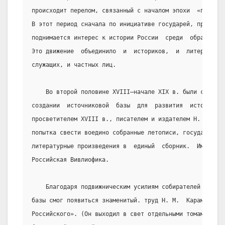
происходит перелом, связанный с началом эпохи  «просвещ
В этот период сначала по инициативе государей, прежде  
поднимается интерес к истории России  среди  образованн
Это движение  объединило  и  историков,  и  литераторов
служащих, и частных лиц.
    Во второй половине XVIII—начале XIX в. были сделан
создании  источниковой  базы  для  развития  историческ
просветителем XVIII в., писателем и издателем Н.  И.  Н
попытка свести воедино собранные летописи, государствен
литературные произведения в  единый  сборник.  Им  стал
Российская Вивлиофика.
    Благодаря подвижническим усилиям собирателей  и  с
базы смог появиться знаменитый. труд Н. М.  Карамзина  
Российского». (Он выходил в свет отдельными томами с 18