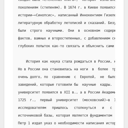
поколениям (степеням). В 1674 г. в Киеве появился и пер
истории—«Синопсис», написанный Иннокентием Гизелем. Он 
литературную обработку летописей и сказаний. Безусловно
были  строго  научными.  Они  в  основном  содержали  п
фактов, важных и второстепенных, с добавлением сказаний
глубоких попыток как-то связать и объяснить сами факты.
    История как наука стала рождаться в России, как и 
Но в России она становилась на ноги  в  более  трудных 
очень долго, по  сравнению  с  Европой,  не  было  свет
заведений, которые готовили бы  научные  кадры.  В  Евр
университет появился в XII в., а в России Академия  нау
1725  г.,  первый  университет  (московский)—в  1755   
исследователям   пришлось   столкнуться   и   с   факти
источниковой базы, которая является фундаментом  истори
Петр 1 издал указ о необходимости написания истории Рос