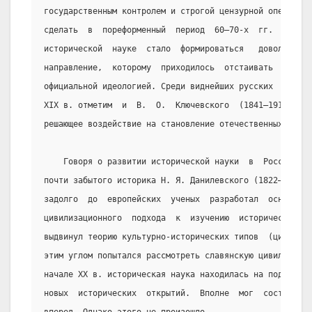
государственным контролем и строгой цензурной опекой. Ш
сделать  в  пореформенный  период  60—70-х  гг.  XIX  в
исторической  науке  стало  формироваться   довольно   
направление,  которому  приходилось  отстаивать  свои  
официальной идеологией. Среди виднейших русских  истори
XIX в. отметим  и  В.  О.  Ключевского  (1841—1911  гг.
решающее воздействие на становление отечественных истор
    Говоря о развитии исторической науки  в  России,  
почти забытого историка Н. Я. Данилевского (1822—1885  
задолго  до  европейских  ученых  разработал  основные 
цивилизационного  подхода  к  изучению  исторического  
выдвинул теорию культурно-исторических типов  (цивилиза
этим углом попытался рассмотреть славянскую цивилизацию
начале XX в. историческая наука находилась на подъеме. 
новых  исторических  открытий.  Вполне  мог  состояться