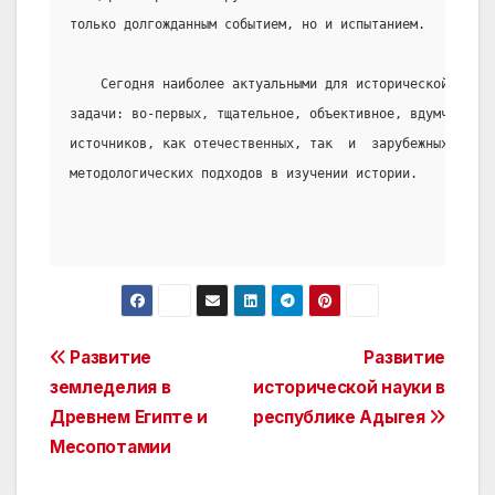
только долгожданным событием, но и испытанием.
    Сегодня наиболее актуальными для исторической наук
задачи: во-первых, тщательное, объективное, вдумчивое  
источников, как отечественных, так  и  зарубежных,  во-
методологических подходов в изучении истории.
Post
Развитие
Развитие
земледелия в
исторической науки в
navigation
Древнем Египте и
республике Адыгея
Месопотамии