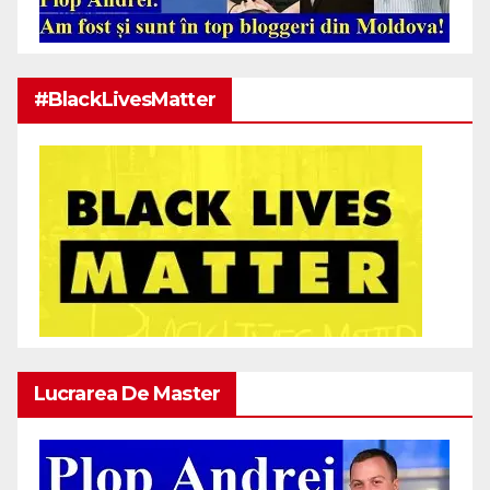
#BlackLivesMatter
Lucrarea De Master