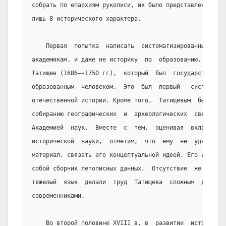
собрать по епархиям рукописи, их было представлено лишь
лишь 8 исторического характера.
    Первая  попытка  написать  систематизированный  об
академикам, и даже не историку  по  образованию.  Автор
Татищев (1686—-1750 гг),  который  был  государственным
образованным  человеком.  Это  был  первый   систематиз
отечественной истории. Кроме того,  Татищевым  была  со
собиранию географических  и  археологических  сведений 
Академией  наук.  Вместе  с  тем,  оценивая  вклад  Тат
исторической  науки,  отметим,  что  ему  не  удалось  
материал, связать его концептуальной идеей. Его история
собой сборник летописных данных.  Отсутствие  же  литер
тяжелый  язык  делали  труд  Татищева  сложным  для  во
современниками.
    Во второй половине XVIII в. в  развитии  историчес