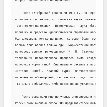
вперед. Однако этого не произошло.
    После октябрьской революции 1917 г., по мере стано
политического режима, историческая наука оказалась  в  
трагическом положении.  Историческая  наука  была  прев
политики и средство идеологической обработки народа. Ка
был следовать тем концепциям,  которые  были  одобрены 
верным признавался только один, марксистский подход. К 
непосредственным  руководством  И,  В.  Сталина  для   
толкования  исторического  процесса  была  создана  кон
историков нормативной. Она нашла отражение в изданном  
«История  ВКП(б).  Краткий  курс».  Отечественная  исто
отсечена от общемировой, так как все труды,  издаваемые
тщательно отбирались, либо вовсе не допускались в стран
    После революции многие ученые эмигрировали из  Рос
России были высланы около 300 представителей интеллиген