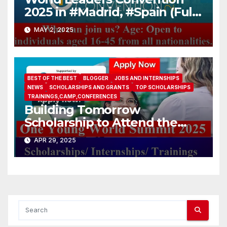
2025 in #Madrid, #Spain (Fully
Funded)
MAY 2, 2025
BEST OF THE BEST
BLOGGER
JOBS AND INTERNSHIPS
NEWS
SCHOLARSHIPS AND GRANTS
TOP SCHOLARSHIPS
TRAININGS,CAMP,CONFERENCES
Building Tomorrow
Scholarship to Attend the
One Young World Summit
APR 29, 2025
2025 (Fully-funded to
#Munich, #Germany)