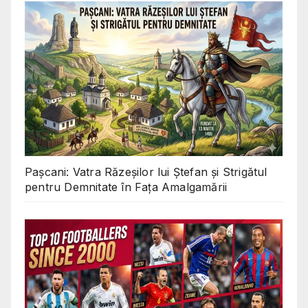
Pașcani: Vatra Răzeșilor lui Ștefan și Strigătul
pentru Demnitate în Fața Amalgamării