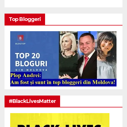
Top Bloggeri
#BlackLivesMatter