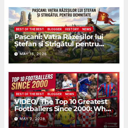
присутствии всех послов и
военных атташе НАТО?
BEST OF THE BEST
BLOGGER
HISTORY
NEWS
Pașcani: Vatra Răzeșilor lui
Ștefan și Strigătul pentru
Demnitate în Fața
MAY 15, 2026
Amalgamării
BEST OF THE BEST
BLOGGER
NEWS
VIDEO/ The Top 10 Greatest
Footballers Since 2000: Who
Is Number One
MAY 2, 2026