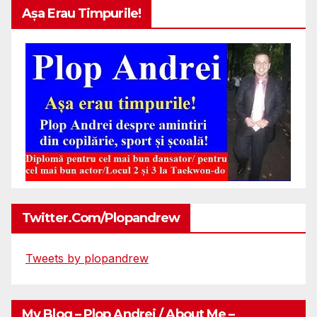
Așa Erau Timpurile!
Twitter.com/plopandrew
Tweets by plopandrew
My Blog – Plop Andrei / About Me –