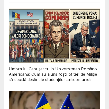
Umbra lui Ceaușescu la Universitatea Româno-
Americană: Cum au ajuns foștii ofițeri de Miliție
să decidă destinele studenților anticomuniști