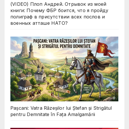
(VIDEO) Плоп Андрей. Отрывок из моей
книги: Почему ФБР боится, что я пройду
полиграф в присутствии всех послов и
военных атташе НАТО?
Pașcani: Vatra Răzeșilor lui Ștefan și Strigătul
pentru Demnitate în Fața Amalgamării