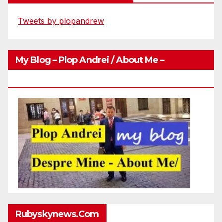
Tweets by plopandrew
My Blog – Plop Andrei / About Me –
Http://plopandrei.com/category/about-Me
Rubyskynews.com