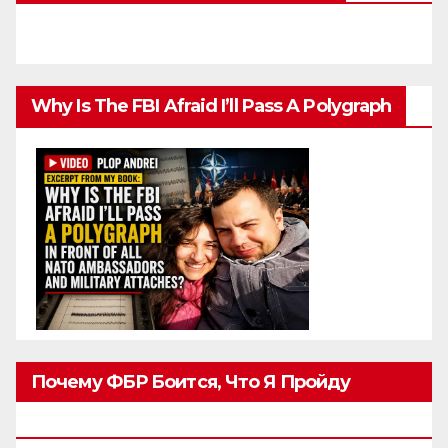
Why Is The FBI Afraid I’ll Pass A Polygraph
Почему ФБР Боится, Что Я Пройду
Полиграф