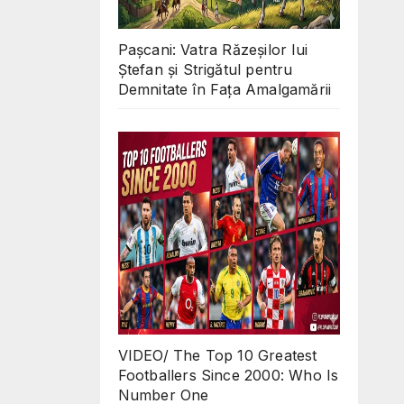
Pașcani: Vatra Răzeșilor lui
Ștefan și Strigătul pentru
Demnitate în Fața Amalgamării
VIDEO/ The Top 10 Greatest
Footballers Since 2000: Who Is
Number One