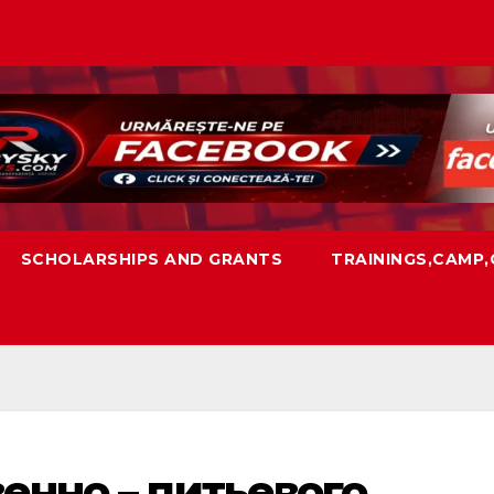
SCHOLARSHIPS AND GRANTS
TRAININGS,CAMP
енно – питьевого