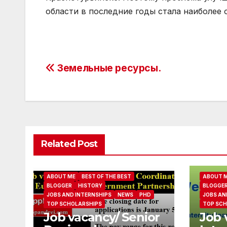
области в последние годы стала наиболее 
Post
Земельные ресурсы.
navigation
Related Post
ABOUT ME
BEST OF THE BEST
ABOUT 
BLOGGER
HISTORY
BLOGGE
JOBS AND INTERNSHIPS
NEWS
PHD
JOBS AN
TOP SCHOLARSHIPS
TOP SCH
Job vacancy/ Senior
Job 