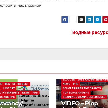
острой и неотложной.
Водные ресур
ABOUT ME
BEST OF THE BEST
BLOGGER
JOBS AND INTERNSHIP
ME
BEST OF THE BEST
NEWS
PHD
R
HISTORY
SCHOLARSHIPS AND GRANTS
D INTERNSHIPS
NEWS
PHD
TOP SCHOLARSHIPS
OLARSHIPS
TRAININGS,CAMP,CONFERENCES
vacancy/
VIDEO – Plop