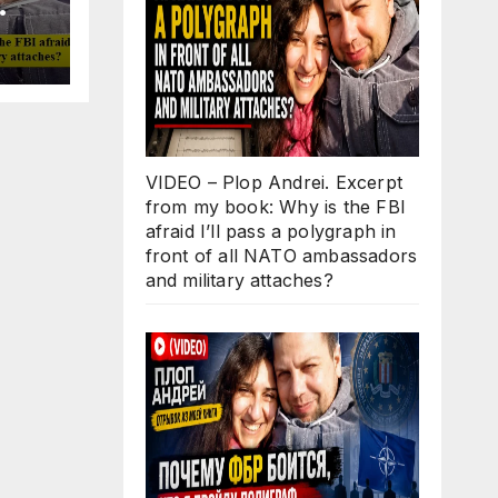
Why
ll
 in
O
d
s?
VIDEO – Plop Andrei. Excerpt
from my book: Why is the FBI
afraid I’ll pass a polygraph in
front of all NATO ambassadors
and military attaches?