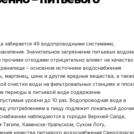
да забирается 49 водопроводными системами,
аселения. Значительное загрязнение питьевых водое
 прочими отходами отрицательно влияет на качество
охранилище – основном источнике водоснабжения
, марганец, цинк и другие вредные вещества, а такж
ной очистки воды на фильтровальных станциях и плох
ые периоды в питьевой воде содержание
устимые уровни до 10 раз. Водопроводная вода в
ред употреблением в пищу подлежит локальной доочис
снабжении наблюдаются в городах Верхней Салде,
 Тагиле, Каменске-Уральском, Сухом Логу,
шения качества питьевого водоснабжения Свердловск