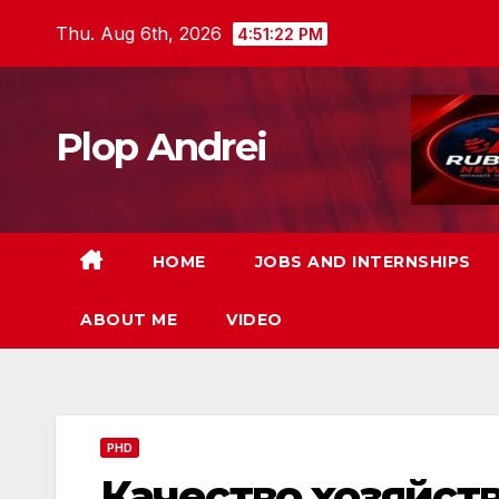
Skip
Thu. Aug 6th, 2026
4:51:23 PM
to
content
Plop Andrei
HOME
JOBS AND INTERNSHIPS
ABOUT ME
VIDEO
PHD
Качество хозяйств