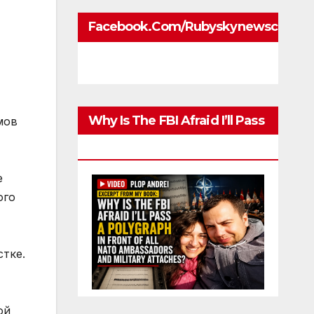
Facebook.com/rubyskynewscom
Why Is The FBI Afraid I’ll Pass
мов
A Polygraph
е
ого
тке.
ой