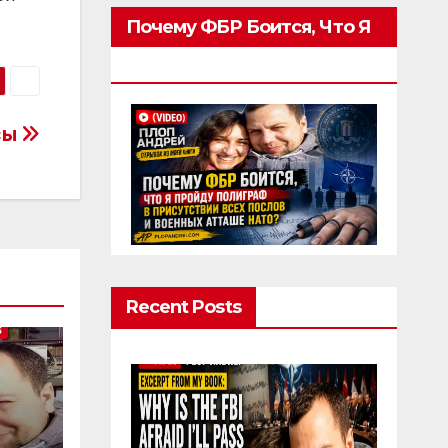
Почему ФБР Боится, Что Я
Пройду Полиграф
сы
Recent Posts
S