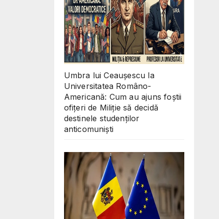
Umbra lui Ceaușescu la
Universitatea Româno-
Americană: Cum au ajuns foștii
ofițeri de Miliție să decidă
destinele studenților
anticomuniști