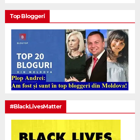
Top Bloggeri
#BlackLivesMatter