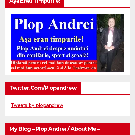
Așa Erau Timpurile!
Twitter.com/plopandrew
Tweets by plopandrew
My Blog – Plop Andrei / About Me –