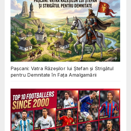
Pașcani: Vatra Răzeșilor lui Ștefan și Strigătul
pentru Demnitate în Fața Amalgamării