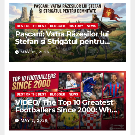
военных атташе НАТО?
BEST OF THE BEST
BLOGGER
HISTORY
NEWS
Pașcani: Vatra Răzeșilor lui
Ștefan și Strigătul pentru
Demnitate în Fața
MAY 15, 2026
Amalgamării
BEST OF THE BEST
BLOGGER
NEWS
VIDEO/ The Top 10 Greatest
Footballers Since 2000: Who
Is Number One
MAY 2, 2026