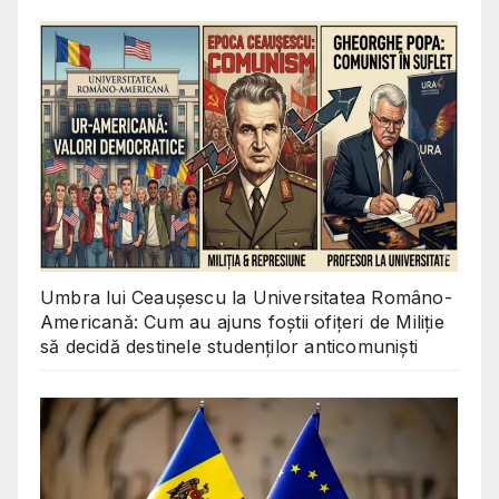
Umbra lui Ceaușescu la Universitatea Româno-
Americană: Cum au ajuns foștii ofițeri de Miliție
să decidă destinele studenților anticomuniști