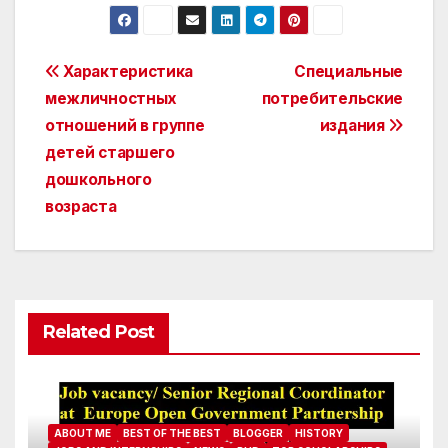
Post
Характеристика
Специальные
межличностных
потребительские
navigation
отношений в группе
издания
детей старшего
дошкольного
возраста
Related Post
ABOUT ME
BEST OF THE BEST
BLOGGER
HISTORY