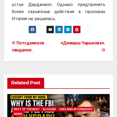
устье Дарданелл. Однако предпринять
более серьёзные действия в проливах
Италия не решалась.
Post
Потсдамское
«Демарш Чарыкова».
свидание.
navigation
Related Post
BEST OF THE BEST
BLOGGER
JOBS AND INTERNSHIPS
NEWS