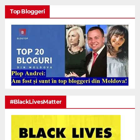
Top Bloggeri
#BlackLivesMatter