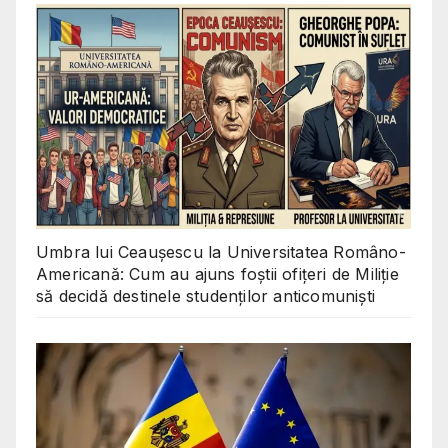
Umbra lui Ceaușescu la Universitatea Româno-
Americană: Cum au ajuns foștii ofițeri de Miliție
să decidă destinele studenților anticomuniști