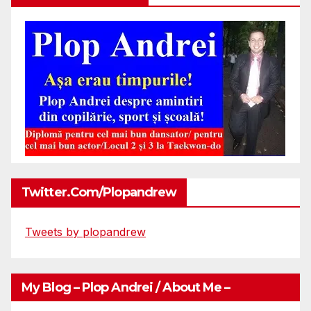
Twitter.com/plopandrew
Tweets by plopandrew
My Blog – Plop Andrei / About Me –