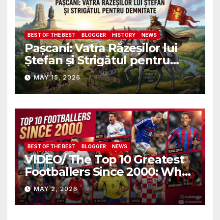
BEST OF THE BEST
BLOGGER
HISTORY
NEWS
Pașcani: Vatra Răzeșilor lui
Ștefan și Strigătul pentru
Demnitate în Fața
MAY 15, 2026
Amalgamării
BEST OF THE BEST
BLOGGER
NEWS
VIDEO/ The Top 10 Greatest
Footballers Since 2000: Who
Is Number One
MAY 2, 2026