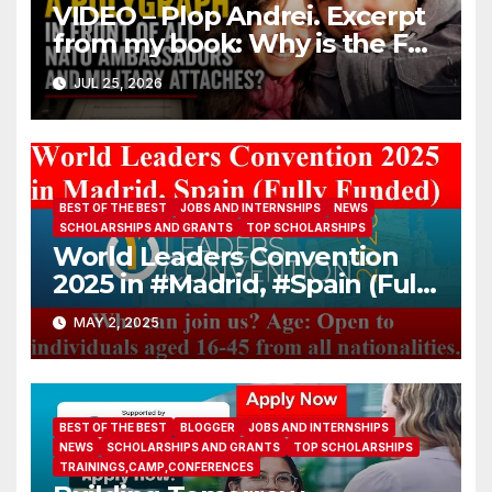
VIDEO – Plop Andrei. Excerpt
from my book: Why is the FBI
afraid I’ll pass a polygraph in
JUL 25, 2026
front of all NATO
ambassadors and military
attaches?
BEST OF THE BEST
JOBS AND INTERNSHIPS
NEWS
SCHOLARSHIPS AND GRANTS
TOP SCHOLARSHIPS
World Leaders Convention
2025 in #Madrid, #Spain (Fully
Funded)
MAY 2, 2025
BEST OF THE BEST
BLOGGER
JOBS AND INTERNSHIPS
NEWS
SCHOLARSHIPS AND GRANTS
TOP SCHOLARSHIPS
TRAININGS,CAMP,CONFERENCES