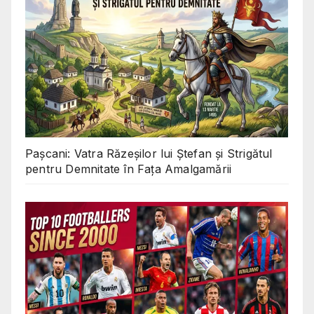
Pașcani: Vatra Răzeșilor lui Ștefan și Strigătul
pentru Demnitate în Fața Amalgamării