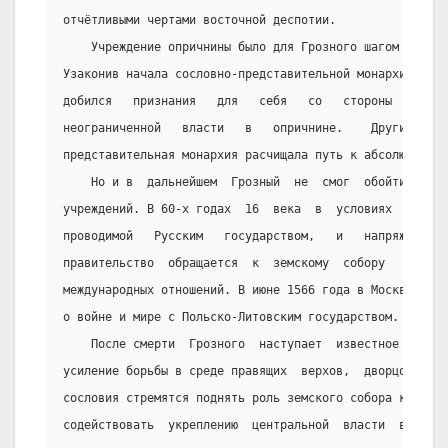
отчётливыми чертами восточной деспотии.
    Учреждение опричнины было для Грозного шагом к укр
Узаконив начала сословно-представительной монархии в зе
добился   признания   для   себя   со   стороны   предс
неограниченной   власти   в   опричнине.    Другими    
представительная монархия расчищала путь к абсолютизму.
    Но и в  дальнейшем  Грозный  не  смог  обойтись  б
учреждений. В 60-х годах  16  века  в  условиях  сложно
проводимой   Русским   государством,   и   напряжённой 
правительство  обращается  к  земскому  собору   по   в
международных отношений. В июне 1566 года в Москве был 
о войне и мире с Польско-Литовским государством.
    После смерти  Грозного  наступает  известное  осла
усиление борьбы в среде правящих  верхов,  дворцовые  с
сословия стремятся поднять роль земского собора как орг
содействовать  укреплению  центральной  власти  в   стр