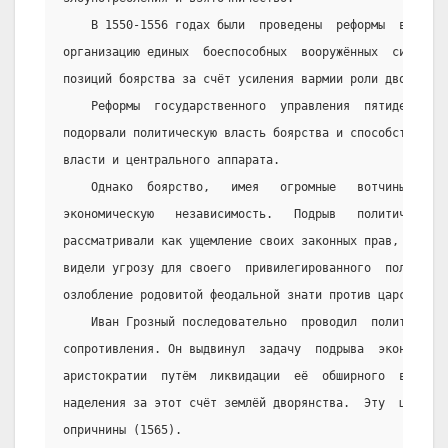
    В 1550-1556 годах были  проведены  реформы  в  арм
организацию единых  боеспособных  вооружённых  сил  и  
позиций боярства за счёт усиления вармии роли дворянско
    Реформы  государственного  управления  пятидесятых
подорвали политическую власть боярства и способствовали
власти и центрального аппарата.
    Однако  боярство,   имея   огромные   вотчины,   с
экономическую   независимость.   Подрыв   политического
рассматривали как ущемление своих законных прав, а в  в
видели угрозу для своего  привилегированного  положения
озлобление родовитой феодальной знати против царской вл
    Иван Грозный последовательно  проводил  политику  
сопротивления. Он выдвинул  задачу  подрыва  экономичес
аристократии  путём  ликвидации  её  обширного  вотчинн
наделения за этот счёт землёй дворянства.  Эту  цель  п
опричнины (1565).