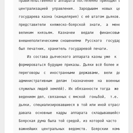
правительственного аппарата постепенно приходил в  прот
централизацией  управления.  Зародышем  новых  централь
государева казна (канцелярия) с её штатом дьяков. Казна
представители  княжеско-боярской  знати,  а  менее  зна
великим  князьям.  Казначеи   ведали   финансовыми   во
внешнеполитическими сношениями  Русского  государства. 
был печатник, хранитель государевой печати.
    Из состава дьяческого аппарата казны уже  к  серед
формироваться будущие приказы. Дьяки всё более и более 
переговоры  с  иностранными  державами,  вели  делопрои
административным  делам  (назначение  на  военные   дол
служилых людей землёй). Их обязанности тогда  же  попол
ведением дел, связанных с ямской  гоньбой,  т.е.  служб
дьяки, специализировавшиеся в той или иной отрасли  упр
давала  основные  кадры  аппарата  складывавшейся  прик
Боярская дума была той средой, из которой часто  выходи
важнейших  центральных  ведомств.  Боярскии  комиссии  