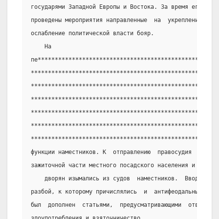
государями Западной Европы и Востока. За время его прав
проведены мероприятия направленные  на  укрепление  сам
ослабление политической власти бояр.
    На
пе*****************************************************
*******************************************************
*******************************************************
*******************************************************
*******************************************************
*******************************************************
*******************************************************
функции наместников. К  отправлению  правосудия  привле
зажиточной части местного посадского населения и чернос
    дворян изымались из судов  наместников.  Вводилась
разбой, к которому причислялись  и  антифеодальные  выс
был  дополнен  статьями,  предусматривающими  ответстве
злоупотребления и взяточничество.