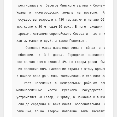
простиралась от берегов Финского залива и Смоленска на 
Урала  и  нижегородских  земель  на  востоке.  Размеры 
государства возросли с 430 тыс.кв.км в начале 60-х годо
тыс.кв.км к 30-м годам 16 века. В него  входили  земли,
народом, жителями европейского Севера и  частично  Сиби
ханты, манси и др.), а также Поволжья .
     Основная масса населения жила в  сёлах  и  деревн
небольшие,  в  3-4  двора.  Городское  население   в   
состовляло всего около 3-4%. Но города росли  быстро,  
них превысил 60%. Население страны к этому времени возр
в начале века до 9 млн. Увеличилась и его плотность.
    Рост  населения  в  центральных  районах  сопутств
малонаселенные   части   Русского   государства.    Кол
устремлялся на Север, к Уралу, в Прикамье и в южные сте
Если до середины 16 века южная  оборонительная  линия  
реке Оке, то во  второй  половине  века  заселяются  зе