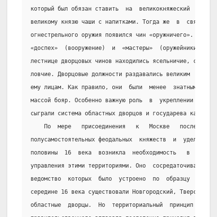
который был обязан ставить  на  великокняжеский  стол  
великому князю чаши с напитками. Тогда же  в  связи  с 
огнестрельного оружия появился чин «оружничего».  Ему  
«доспех»  (вооружение)  и  «мастеры»  (оружейники).  Ни
лестнице дворцовых чинов находились ясельничие, сокольн
ловчие. Дворцовые должности раздавались великим  князем
ему лицам. Как правило, они  были  менее  знатными  по 
массой бояр. Особенно важную роль  в  укреплении  госуд
сыграли система областных дворцов и государева казна.
    По  мере   присоединения   к   Москве   последних 
полусамостоятельных феодальных  княжеств  и  уделов  в 
половины  16  века  возникла  необходимость   в   орган
управления этими территориями. Оно  сосредаточивалось  
ведомство  которых  было  устроено  по  образцу  москов
середине 16 века существовали Новгородский, Тверской,  
областные  дворцы.  Но  территориальный  принцип  орган