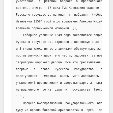
участвовать  в  решении  вопроса  о  престолонаследии. 
деятель, эмигрант 17 века Г.К.Котошихин выделяет  особы
Русского государства начиная  с  избрания  («обирания»)
Ивановича (1584 год) и до воцарения Алексея Михайловича
временем ограниченной монархии .[1]
    Соборное уложение 1649 года закрепившее социально-
Русского государства, отрозило и возросшую власть самод
и 3 главы Уложения устанавливали жёсткую кару за престу
против личности царя, его чести, здоровья, за преступле
территории царского дворца. Все эти преступления отожде
впервые   в   право   Русского   государства    понятие
преступления.  Смертная  казнь  устанавливалась  за  пр
умышление») против жизни и здоровья царя, а  также  за 
направленного против  царя  и  государства  (восстание,
т.п.).
    Процесс бюрократизации  государственного  аппарата
думу из органа боярской аристократии в  орган  приказно