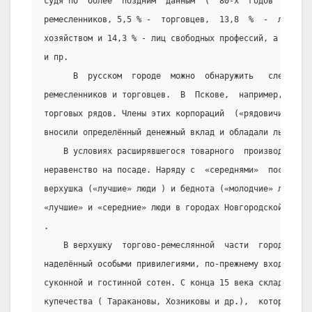
судя по  более  поздним  данным  (  80-х  годов  16  ве
ремесленников, 5,5 % -  торговцев,  13,8  %  -  лиц,  з
хозяйством и 14,3 % - лиц свободных профессий, а также 
и пр.
      В  русском  городе  можно  обнаружить   следы   
ремесленников и торговцев.  В  Пскове,  например,  они 
торговых рядов. Члены этих корпораций  («рядовичи»)  пр
вносили определённый денежный вклад и обладали льготны
    В условиях расширявшегося товарного  производства 
неравенство на посаде. Наряду с  «середнями»  посадским
верхушка («лучшие» люди ) и беднота («молодчие» люди ).
«лучшие» и «середние» люди в городах Новгородской земли
.
    В верхушку  торгово-ремеслянной  части  городов,  
наделённый особыми привилегиями, по-прежнему входили го
суконной и гостинной сотен. С конца 15 века складываютс
купечества ( Таракановы, Хозниковы и др.),  которые  ве