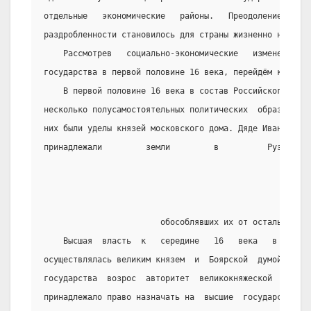
отдельные   экономические   районы.   Преодоление   пер
раздробленности становилось для страны жизненно необход
    Рассмотрев   социально-экономические   изменения  
государства в первой половине 16 века, перейдём к полит
    В первой половине 16 века в состав Российского гос
несколько полусамостоятельных политических  образований
них были уделы князей московского дома. Дяде Ивана Гроз
принадлежали         земли         в          Рузском, 
                        обособлявших их от остальных ру
    Высшая  власть  к   середине   16   века   в   Рос
осуществлялась великим князем  и  Боярской  думой.  С  
государства  возрос  авторитет  великокняжеской   власт
принадлежало право назначать на  высшие  государственны