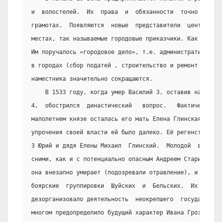
и  волостелей.  Их  права  и  обязанности  точно  фикси
грамотах.  Появляются  новые  представители  центрально
местах, так называемые городовые приказчики. Как правил
Им поручалось «городовое дело», т.е. административно-фи
в городах (сбор податей , строительство и ремонт городо
наместника значительно сокращаются.
    В 1533 году, когда умер Василий 3, оставив наследн
4,  обострился  династический   вопрос.   Фактической  
малолетнем князе осталась его мать Елена Глинская.  Одн
упрочения своей власти ей было далеко. Её регенство осп
3 Юрий и дядя Елены Михаил  Глинский.  Молодой  вдове  
сними, как и с потенциально опасным Андреем Старицким. 
она внезапно умирает (подозревали отравление), и борьбу
боярские  группировки  Шуйских  и  Бельских.  Их  ожест
дезорганизовало деятельность  неокрепшего  государствен
многом предопределило будущий характер Ивана Грозного. 