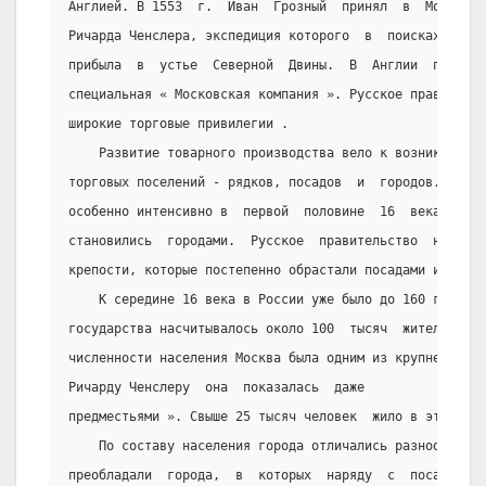
Англией. В 1553  г.  Иван  Грозный  принял  в  Москве  
Ричарда Ченслера, экспедиция которого  в  поисках  севе
прибыла  в  устье  Северной  Двины.  В  Англии  после  
специальная « Московская компания ». Русское правительс
широкие торговые привилегии .
    Развитие товарного производства вело к возникновени
торговых поселений - рядков, посадов  и  городов.  Этот
особенно интенсивно в  первой  половине  16  века.  Пос
становились  городами.  Русское  правительство  на  руб
крепости, которые постепенно обрастали посадами и стано
    К середине 16 века в России уже было до 160 городо
государства насчитывалось около 100  тысяч  жителей.  П
численности населения Москва была одним из крупнейших  
Ричарду Ченслеру  она  показалась  даже             «бо
предместьями ». Свыше 25 тысяч человек  жило в это врем
    По составу населения города отличались разнообрази
преобладали  города,  в  которых  наряду  с  посадским 