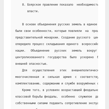
    8. Боярское правление показало  необходимость  усил
       власти.
    В основе объединения русских земель в единое  наци
были свои особенности, которые повлияли  на  процесс  о
представительной монархии. Создание русского  централиз
опередило процесс складывания единого  всероссийского  
нации.   Объединение   русских   земель   вокруг   Моск
центролизованного  государства  было  ускорено  борьбой
внешней опасностью.
    Для   осуществления   этих   внешнеполитических   
многочисленная  и  сильная  армия  с  соответствующими 
комплектованию, содержанию и службе вооружённых сил.
    Кроме того, в условиях возраставшей феодальной экс
классовой борьбы феодалы,  особенно  служилое  дворянст
собственными силами подавить сопротивление экспуатируем