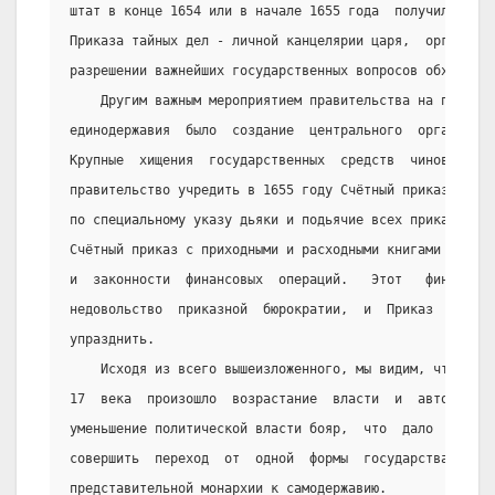
штат в конце 1654 или в начале 1655 года  получил  опре
Приказа тайных дел - личной канцелярии царя,  органа,  
разрешении важнейших государственных вопросов обходить
    Другим важным мероприятием правительства на пути д
единодержавия  было  создание  центрального  органа  фи
Крупные  хищения  государственных  средств  чиновниками
правительство учредить в 1655 году Счётный приказ. Нере
по специальному указу дьяки и подьячие всех приказов до
Счётный приказ с приходными и расходными книгами для  п
и  законности  финансовых  операций.   Этот   финансовы
недовольство  приказной  бюрократии,  и  Приказ   в   1
упразднить.
    Исходя из всего вышеизложенного, мы видим, что с с
17  века  произошло  возрастание  власти  и  авторитета
уменьшение политической власти бояр,  что  дало  возмож
совершить  переход  от  одной  формы  государства  к  д
представительной монархии к самодержавию.