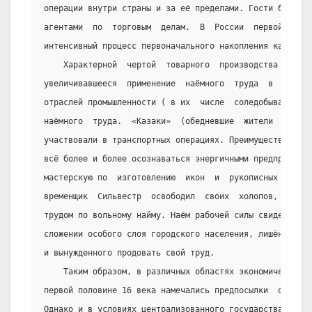
операции внутри страны и за её пределами. Гости были та
агентами  по  торговым  делам.  В  России  первой  поло
интенсивный процесс первоначального накопления капитало
    Характерной  чертой  товарного  производства  этог
увеличивавшееся  применение  наёмного  труда  в  промыш
отраслей промышленности ( в их  числе  соледобывающая  
наёмного  труда.  «Казаки»  (обедневшие  жители  посадо
участвовали в транспортных операциях. Преимущество наём
всё более и более осознаваться энергичными предпринимат
мастерскую по  изготовлению  икон  и  рукописных  книг,
временщик  Сильвестр  освободил  своих  холопов,  предп
трудом по вольному найму. Наём рабочей силы свидетельст
сложении особого слоя городского населения, лишённого  
и вынужденного продовать свой труд.
    Таким образом, в различных областях экономической 
первой половине 16 века намечались предпосылки  образов
Однако и в условиях централизованного государства стран