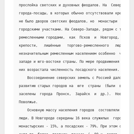
прослойка светских и духовных феодалов. На  Севере  чащ
города-посады, в которых обычно отсутствовали крепостны
не было дворов светских феодалов, но  монастыри  и  цер
городскими участками. На Северо-Западе, рядом с такими 
ремесленными городами,  как  Псков  и  Новгород,  распо
крепости,   лишённые   торгово-ремесленного   люда.    
незначительным ремесленным населением особенно  часто  
западе и юго-востоке страны. По мере продвижения русско
них возрастала численность посадского населения.
    Воссоединение северских земель с Россией дало толч
развитию старых городов на  юге  страны  (были  восстан
заселены  города  Пронск,  Зарайск  и  др.).  Новые  го
Поволжье.
    Основную массу населения городов  состовляли  реме
люди. В Новгороде середины 16 века служилых  городов  б
монастырских - 15%, а посадских - 79%. При этом среди п