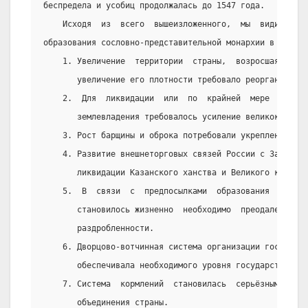
беспредела и усобиц продолжалась до 1547 года.
    Исходя  из  всего  вышеизложенного,  мы  видим  сл
образования сословно-представительной монархии в России
    1. Увеличение  территории  страны,  возросшая  числ
       увеличение его плотности требовало реорганизацию
    2.  Для  ликвидации  или  по  крайней  мере  ограни
       землевладения требовалось усиление великокняжеск
    3. Рост барщины и оброка потребовали укрепления вла
    4. Развитие внешнеторговых связей России с Западом 
       ликвидации Казанского ханства и Великого княжест
    5.  В  связи  с  предпосылками  образования  единог
       становилось жизненно  необходимо  преодаление  п
       раздробленности.
    6. Дворцово-вотчинная система организации государст
       обеспечивала необходимого уровня государственног
    7. Система  кормлений  становилась  серьёзным  преп
       объединения страны.