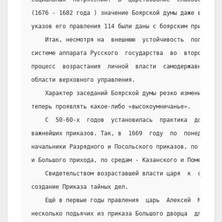
(1676 - 1682 года ) значение Боярской думы даже временн
указов его правления 114 были даны с боярским приговоро
    Итак, несмотря на  внешнюю  устойчивость  положени
системе аппарата Русского  государства  во  второй  пол
процесс  возрастания  личной  власти  самодержавного  м
области верховного управления.
    Характер заседаний Боярской думы резко изменился. 
теперь проявлять какое-либо «высокоумничанье».
    С  50-60-х  годов  установилась  практика  докладо
важнейших приказов. Так, в  1669  году  по  понедельник
начальники Разрядного и Посольского приказов, по вторни
и Большого прихода, по средам - Казанского и Поместного
    Свидетельством возраставшей власти царя  к  середи
создание Приказа тайных дел.
    Ещё в первые годы правления  царь  Алексей  Михайл
несколько подьячих из приказа Большого дворца  для  лич