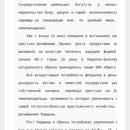
Сосредоточение  земельных   богатств   у   монастырей-в
недовольство бояр, дворян и самой  великокняжеской  вла
надежды на  ликвидацию  или,  по  крайней  мере,  огран
землевладения.
    Уже с конца 15 века помещики и вотчинники заменяли
крестьян денежными. Однако  рента  продуктами  не  толь
денежной, но зачастую  являлась  ведущей  формой  побор
начале  60-х  годов  16  века  в  Кирилло-Белозёрском  
натурального оброка приходилось свыше 80% общего размер
    Всё возраставшая потребность феодалов в деньгах за
доходность  вотчин  и  поместий  посредством  увеличени
собственной  запашки,  перевода  крестьян  на  барщину.
землевладельцы, возможность которых увеличивать оброки 
самой тяглоспособностью крестьянского хозяйства, встали
расширения барщины.
    Рост барщины и оброка потребовал укрепления власти