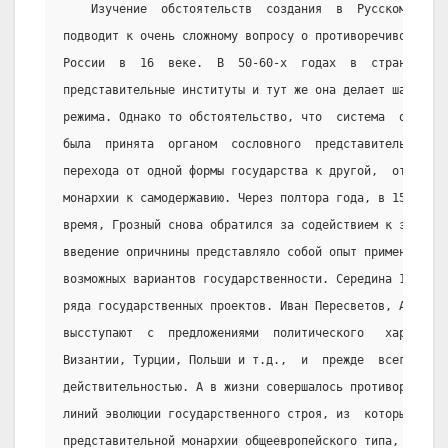
    Изучение  обстоятельств  создания  в  Русском   го
подводит к очень сложному вопросу о противоречивости по
России  в  16  веке.  В  50-60-х  годах  в  стране   ут
представительные институты и тут же она делает шаг в ст
режима. Однако то обстоятельство, что  система  опрично
была  принята  органом  сословного  представительства, 
перехода от одной формы государства к другой,  от  сосл
монархии к самодержавию. Через полтора года, в 1566 год
время, Грозный снова обратился за содействием к земском
введение опричнины представляло собой опыт применения н
возможных вариантов государственности. Середина 16 века
ряда государственных проектов. Иван Пересветов, Андрей 
высступают  с  предложениями  политического   характера
Византии, Турции, Польши и т.д.,  и  прежде  всего  наб
действительностью. А в жизни совершалось противоречивое
линий эволюции государственного строя, из  которых  одн
представительной монархии общеевропейского типа, другая