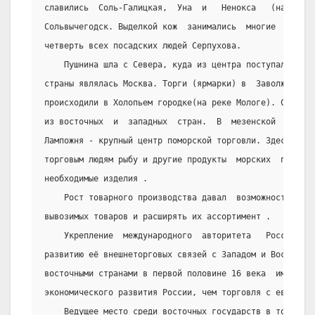
славились  Соль-Галицкая,  Уна  и   Ненокса   (на   бер
Сольвычегодск. Выделкой кож  занимались  многие  жители
четверть всех посадских людей Серпухова.
    Пушнина шла с Севера, куда из центра поступал хлеб
страны являлась Москва. Торги (ярмарки) в  Заволжье  ещ
происходили в Холопьем городке(на реке Мологе). Сюда  п
из восточных  и  западных  стран.  В  мезенской  губе  
Лампожня - крупный центр поморской торговли. Здесь ненц
торговым людям рыбу и другие продукты  морских  промысл
необходимые изделия .
    Рост товарного производства давал  возможность  ув
вывозимых товаров и расширять их ассортимент .
    Укрепление  международного  авторитета   России   
развитию её внешнеторговых связей с Западом и Востоком.
восточными странами в первой половине 16 века  имела  б
экономического развития России, чем торговля с европейс
    Ведущее место среди восточных государств в товароо