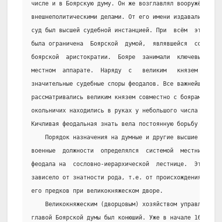
числе и в Боярскую думу. Он же возглавлял вооружённые с
внешнеполитическими делами. От его имени издавались зак
суд был высшей судебной инстанцией. При  всём  этом  вл
была ограничена  Боярской  думой,  являвшейся  сословны
боярской  аристократии.  Бояре  занимали  ключевые  пос
местном  аппарате.  Наряду  с   великим   князем   бояр
значительные судебные споры феодалов. Все важнейшие вне
рассматривались великим князем совместно с боярами. Дум
окольничих находились в руках у небольшого числа аристо
Кичливая феодальная знать вела постоянную борьбу за зем
    Порядок назначения на думные и другие высшие судеб
военные  должности  определялся  системой  местничества
феодала на  сословно-иерархической  лестнице.  Это  пол
зависело от знатности рода, т.е. от происхождения и «сл
его предков при великокняжеском дворе.
    Великокняжеским (дворцовым) хозяйством управлял дв
главой Боярской думы был конюший. Уже в начале 16 века 