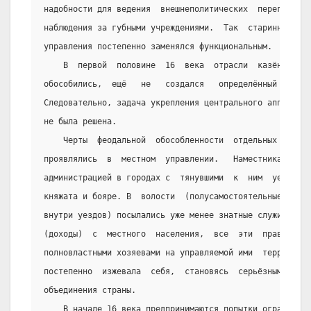
надобности для ведения  внешнеполитических  переговоров
наблюдения за губными учреждениями.  Так  старинно  тер
управления постепенно заменялся функциональным.
    В  первой  половине  16  века  отрасли  казённого 
обособились,  ещё   не   создался   определённый   штат
Следовательно, задача укрепления центрального аппарата 
не была решена.
    Черты  феодальной  обособленности  отдельных  земе
проявлялись  в  местном  управлении.   Наместниками,   
администрацией в городах с  тянувшими  к  ним  уездами,
княжата и бояре. В  волости  (полусамостоятельные  адми
внутри уездов) посылались уже менее знатные служилые  л
(доходы)  с  местного  населения,  все  эти  правители 
полновластными хозяевами на управляемой ими  территории
постепенно  изжевала  себя,  становясь  серьёзным  преп
объединения страны.
    В начале 16 века предпринимаются попытки ограничит