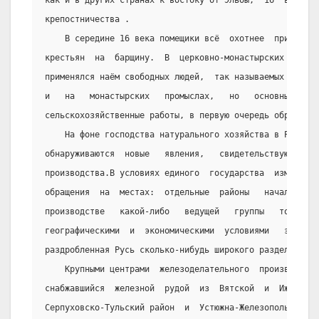
как и в других странах к востоку от Эльбы,  16  век  бы
крепостничества .
    В середине 16 века помещики всё  охотнее  прибегал
крестьян  на  барщину.  В  церковно-монастырских   хозя
применялся наём свободных людей,  так называемых «детён
и   на   монастырских   промыслах,   но   основным    и
сельскохозяйственные работы, в первую очередь обработк
    На фоне господства натурального хозяйства в России
обнаруживаются  новые   явления,   свидетельствующие   
производства.В условиях единого  государства  изменялся
обращения  на  местах:  отдельные  районы   начали   сп
производстве   какой-либо   ведущей   группы   товаров 
географическими  и  экономическими  условиями   этих   
раздробленная Русь сколько-нибудь широкого разделения т
    Крупными центрами  железоделательного  производств
снабжавшийся  железной  рудой  из  Вятской  и  Ижорской
Серпуховско-Тульский район  и  Устюжна-Железопольская. 