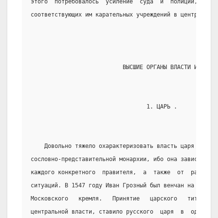
этого  потребовалось  усиление  суда  и  полиции,  созд
соответствующих им карательных учреждений в центре и на
                           ВЫСШИЕ ОРГАНЫ ВЛАСТИ И УПРАВ
                                  1. ЦАРЬ .
    Довольно тяжело охарактеризовать власть царя за вс
сословно-представительной монархии, ибо она зависела  о
каждого конкретного  правителя,  а  также  от  различны
ситуаций. В 1547 году Иван Грозный был венчан на царств
Московского   кремля.   Принятие   царского   титула   
центральной власти, ставило русского  царя  в  один  ря