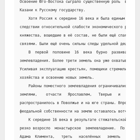
Освоение Юго-Востока сыграло существенную роль  в  подг
Казани к Русскому государству.
    Хотя Россия к середине 16 века и была единым  госу
следствии относительной слабости экономического развити
княжества, вошедшие в её состав, не были ещё спаяны кре
связями. Были ещё очень сильны следы удельной децентрал
    В  первой  половине  16  века  бурно  развивалась 
землевладения. Более трети земель она уже охватывала в 
Усиливая эксплуатацию крестьян, помещики стремились к и
хозяйства и освоению новых земель.
    Районы поместного землевладения ограничивались Нов
землями,    отчасти   Ярославлем,   Тверью   и    Рязан
распространилось в Поволжье и на юге страны. Впрочем, г
феодальной собственности на землю оставалось вотчинное 
    К середине 16 века в результате стяжательской деят
резко возросло  монастырское  землевладение.  По  свиде
Адама  Климента,   треть   населённых   земель   принад