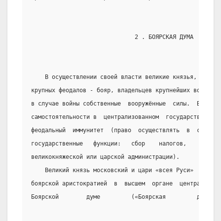
                              2 . БОЯРСКАЯ ДУМА
    В осуществлении своей власти великие князья, а зат
крупных феодалов - бояр, владельцев крупнейших вотчин, 
в случае войны собственные  вооружённые  силы.  Выражен
самостоятельности в  централизованном  государстве  явл
феодальный  иммунитет  (право  осуществлять  в  своих  
государственные   функции:   сбор    налогов,    суд   
великокняжеской или царской администрации).
    Великий князь московский и цари «всея Руси»  разде
боярской аристократией  в  высшем  органе  централизова
Боярской        думе         («Боярская         дума   