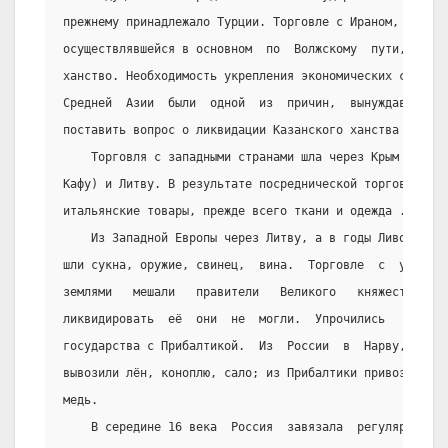
прежнему принадлежало Турции. Торговле с Ираном, Средне
осуществлявшейся в основном  по  Волжскому  пути,  преп
ханство. Необходимость укрепления экономических связей 
Средней  Азии  были  одной  из  причин,  вынуждавших  р
поставить вопрос о ликвидации Казанского ханства .
    Торговля с западными странами шла через Крым   (гл
Кафу) и Литву. В результате посреднической торговли тур
итальянские товары, прежде всего ткани и одежда .
    Из Западной Европы через Литву, а в годы Ливонской
шли сукна, оружие, свинец,  вина.  Торговле  с  украинс
землями   мешали   правители   Великого   княжества    
ликвидировать  её  они  не  могли.  Упрочились   торгов
государства с Прибалтикой.  Из  России  в  Нарву,  Реве
вывозили лён, коноплю, сало; из Прибалтики привозили  с
медь.
    В середине 16 века  Россия  завязала  регулярные  