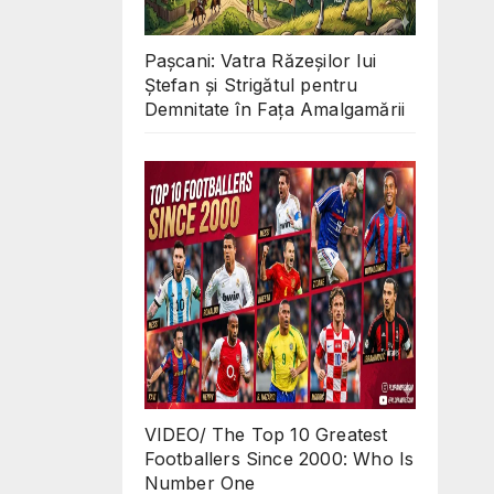
Pașcani: Vatra Răzeșilor lui
Ștefan și Strigătul pentru
Demnitate în Fața Amalgamării
VIDEO/ The Top 10 Greatest
Footballers Since 2000: Who Is
Number One