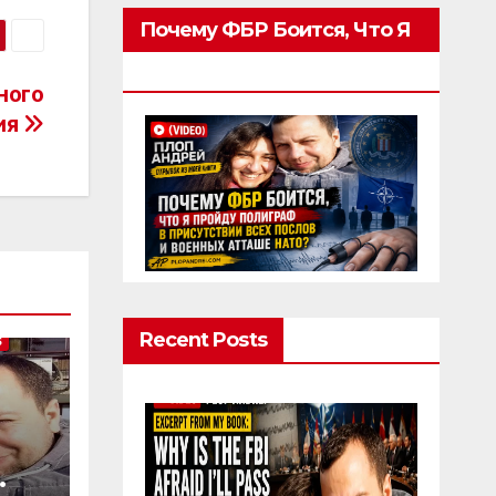
Почему ФБР Боится, Что Я
Пройду Полиграф
ного
ия
Recent Posts
S