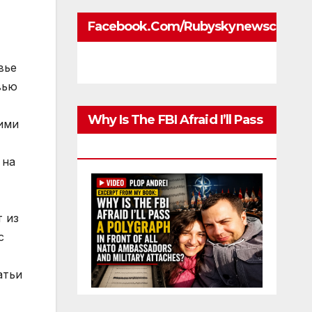
Facebook.com/rubyskynewscom
вье
вью
Why Is The FBI Afraid I’ll Pass
ими
A Polygraph
 на
т из
с
атьи