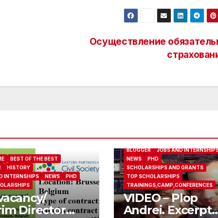
Осуществление обязатель
страхован
ABOUT ME
BEST OF THE BEST
BLOGGER
JOBS AND INTERNSHIP
ME
BEST OF THE BEST
NEWS
PHD
R
HISTORY
SCHOLARSHIPS AND GRANTS
D INTERNSHIPS
NEWS
PHD
TOP SCHOLARSHIPS
OLARSHIPS
TRAININGS,CAMP,CONFERENCES
vacancy/
VIDEO – Plop
rim Director
Andrei. Excerpt