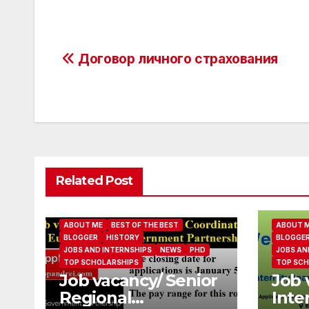
Post
Договор личного страхования
navigation
Related Post
ABOUT ME
BEST OF THE BEST
ABOUT 
BLOGGER
HISTORY
BLOGGE
JOBS AND INTERNSHIPS
NEWS
PHD
JOBS AN
TOP SCHOLARSHIPS
TOP SCH
Job vacancy/ Senior
Job 
Regional
Inte