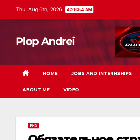
Skip
Thu. Aug 6th, 2026
4:26:55 AM
to
content
Plop Andrei
HOME
JOBS AND INTERNSHIPS
ABOUT ME
VIDEO
PHD
Обязательное стр