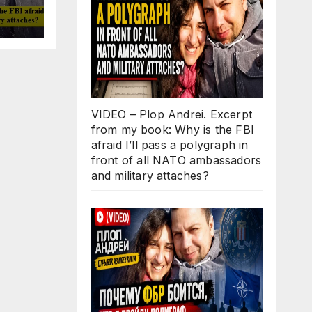
Why
ll
 in
O
d
s?
VIDEO – Plop Andrei. Excerpt
from my book: Why is the FBI
afraid I’ll pass a polygraph in
front of all NATO ambassadors
and military attaches?