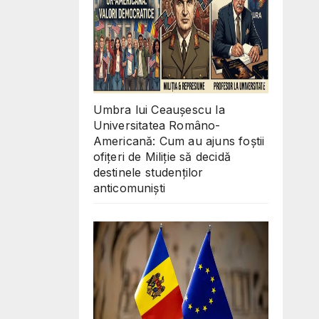
Umbra lui Ceaușescu la
Universitatea Româno-
Americană: Cum au ajuns foștii
ofițeri de Miliție să decidă
destinele studenților
anticomuniști