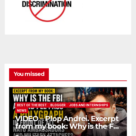
You missed
BEST OF THE BEST
BLOGGER
JOBS AND INTERNSHIPS
NEWS
VIDEO – Plop Andrei. Excerpt
from my book: Why is the FBI
afraid I’ll pass a polygraph in