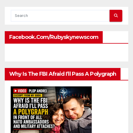
Facebook.com/rubyskynewscom
Why Is The FBI Afraid I’ll Pass A Polygraph