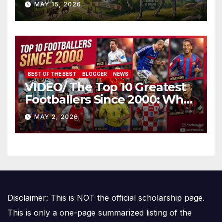
MAY 15, 2026
Amalgamării
BEST OF THE BEST
BLOGGER
NEWS
VIDEO/ The Top 10 Greatest
Footballers Since 2000: Who
Is Number One
MAY 2, 2026
Disclaimer: This is NOT the official scholarship page.
This is only a one-page summarized listing of the