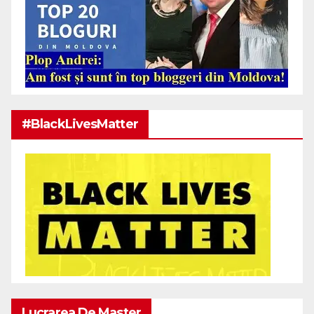
#BlackLivesMatter
Lucrarea De Master