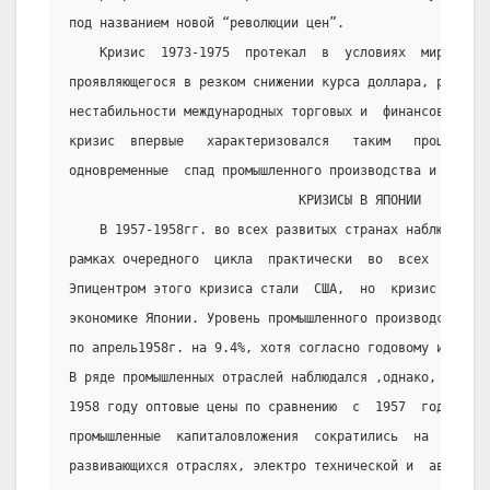
под названием новой “революции цен”.
    Кризис  1973-1975  протекал  в  условиях  мирового
проявляющегося в резком снижении курса доллара, росте ц
нестабильности международных торговых и  финансовых  от
кризис  впервые   характеризовался   таким   процессом,
одновременные  спад промышленного производства и рост ц
                              КРИЗИСЫ В ЯПОНИИ
    В 1957-1958гг. во всех развитых странах наблюдался
рамках очередного  цикла  практически  во  всех  капита
Эпицентром этого кризиса стали  США,  но  кризис  отраз
экономике Японии. Уровень промышленного производства со
по апрель1958г. на 9.4%, хотя согласно годовому индексу
В ряде промышленных отраслей наблюдался ,однако, более 
1958 году оптовые цены по сравнению  с  1957  годом   у
промышленные  капиталовложения  сократились  на   17%. 
развивающихся отраслях, электро технической и  автомоби