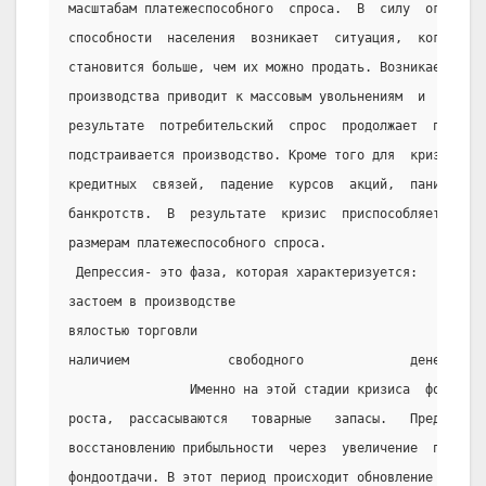
масштабам платежеспособного  спроса.  В  силу  ограниче
способности  населения  возникает  ситуация,  когда   п
становится больше, чем их можно продать. Возникает замк
производства приводит к массовым увольнениям  и  увелич
результате  потребительский  спрос  продолжает  падать,
подстраивается производство. Кроме того для  кризисов  
кредитных  связей,  падение  курсов  акций,  паника  на
банкротств.  В  результате  кризис  приспособляет  разм
размерам платежеспособного спроса.
 Депрессия- это фаза, которая характеризуется:
застоем в производстве
вялостью торговли
наличием             свободного              денежного 
                Именно на этой стадии кризиса  формирую
роста,  рассасываются   товарные   запасы.   Предприним
восстановлению прибыльности  через  увеличение  произво
фондоотдачи. В этот период происходит обновление основн