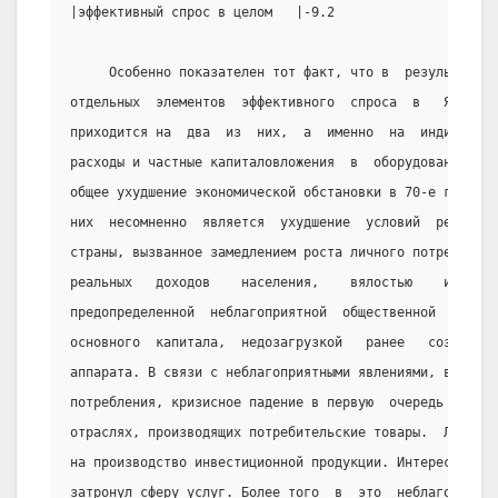
|эффективный спрос в целом   |-9.2                |100 
     Особенно показателен тот факт, что в  результате 
отдельных  элементов  эффективного  спроса  в   Японии 
приходится на  два  из  них,  а  именно  на  индивидуал
расходы и частные капиталовложения  в  оборудование.   
общее ухудшение экономической обстановки в 70-е годы не
них  несомненно  является  ухудшение  условий  реализац
страны, вызванное замедлением роста личного потребления
реальных   доходов    населения,    вялостью    инвести
предопределенной  неблагоприятной  общественной  конъюн
основного  капитала,  недозагрузкой   ранее   созданног
аппарата. В связи с неблагоприятными явлениями, возникш
потребления, кризисное падение в первую  очередь  начал
отраслях, производящих потребительские товары.  Лишь за
на производство инвестиционной продукции. Интересно отм
затронул сферу услуг. Более того  в  это  неблагоприятн