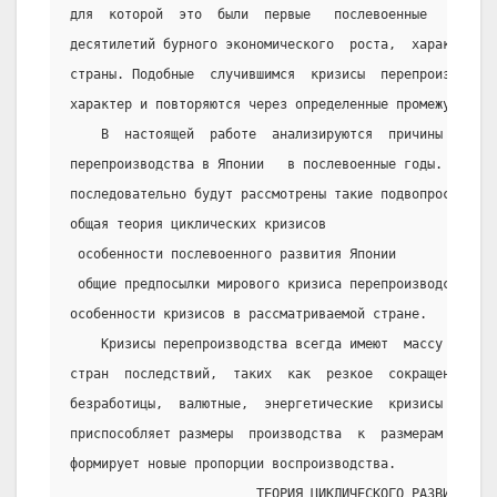
для  которой  это  были  первые   послевоенные   серьез
десятилетий бурного экономического  роста,  характеризу
страны. Подобные  случившимся  кризисы  перепроизводств
характер и повторяются через определенные промежутки вр
    В  настоящей  работе  анализируются  причины  и  о
перепроизводства в Японии   в послевоенные годы. Для бо
последовательно будут рассмотрены такие подвопросы, как
общая теория циклических кризисов
 особенности послевоенного развития Японии
 общие предпосылки мирового кризиса перепроизводства 70
особенности кризисов в рассматриваемой стране.
    Кризисы перепроизводства всегда имеют  массу  нега
стран  последствий,  таких  как  резкое  сокращение  пр
безработицы,  валютные,  энергетические  кризисы  .   К
приспособляет размеры  производства  к  размерам  плате
формирует новые пропорции воспроизводства.
                        ТЕОРИЯ ЦИКЛИЧЕСКОГО РАЗВИТИЯ