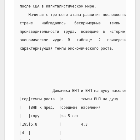
после США в капиталистическом мире.
    Начиная с третьего этапа развития послевоенной Япо
стране    наблюдались    беспримерные    темпы     экон
производительности  труда,  вошедшие  в  историю  под  
экономическое  чудо.  В   таблице   2   приведена   дин
характеризующая темпы экономического роста.
                                                       
               Динамика ВНП и ВНП на душу населения в Я
|год|темпы роста  |в       |темпы ВНП на душу       |в 
|   |ВНП к пред.  |среднем |населения               |ле
|   |году         |за 5 лет|                        |  
|195|5.8          |        |4.3                     |  
|4  |             |        |                        |  