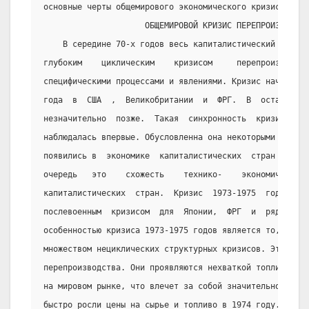
основные черты общемирового экономического кризиса.
                     ОБЩЕМИРОВОЙ КРИЗИС ПЕРЕПРОИЗВОДСТВ
    В середине 70-х годов весь капиталистический мир б
глубоким    циклическим    кризисом     перепроизводств
специфическими процессами и явлениями. Кризис начал раз
года  в  США  ,  Великобритании  и  ФРГ.  В  остальных 
незначительно  позже.  Такая  синхронность  кризиса  в 
наблюдалась впервые. Обусловленна она некоторыми новыми
появились в  экономике  капиталистических  стран  в  70
очередь   это    схожесть    технико-    экономического
капиталистических  стран.  Кризис  1973-1975  годов  бы
послевоенным  кризисом  для  Японии,  ФРГ  и  ряда  дру
особенностью кризиса 1973-1975 годов является то,  что 
множеством нециклических структурных кризисов. Это криз
перепроизводства. Они проявляются нехваткой топлива, сы
на мировом рынке, что влечет за собой значительное повы
быстро росли цены на сырье и топливо в 1974 году. Этот 