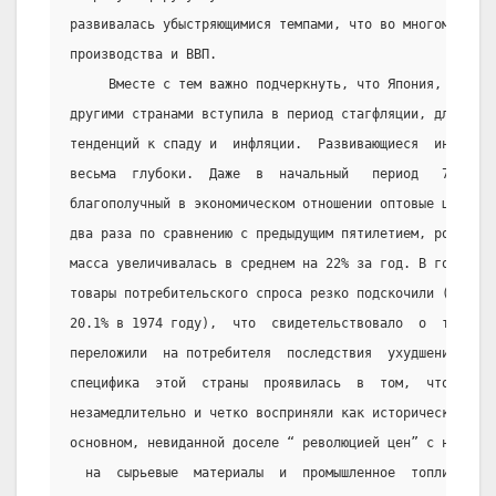
развивалась убыстряющимися темпами, что во многом тормо
производства и ВВП.
     Вместе с тем важно подчеркнуть, что Япония, таким
другими странами вступила в период стагфляции, для кото
тенденций к спаду и  инфляции.  Развивающиеся  инфляцио
весьма  глубоки.  Даже  в  начальный   период   70-х   
благополучный в экономическом отношении оптовые цены во
два раза по сравнению с предыдущим пятилетием, розничны
масса увеличивалась в среднем на 22% за год. В год “неф
товары потребительского спроса резко подскочили ( на 9.
20.1% в 1974 году),  что  свидетельствовало  о  том  , 
переложили  на потребителя  последствия  ухудшения  стр
специфика  этой  страны  проявилась  в  том,  что  нову
незамедлительно и четко восприняли как исторический сдв
основном, невиданной доселе “ революцией цен” с необрат
  на  сырьевые  материалы  и  промышленное  топливо.  В