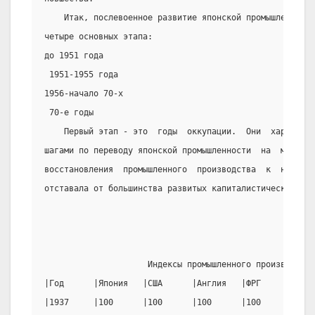
    Итак, послевоенное развитие японской промышленност
четыре основных этапа:
до 1951 года
 1951-1955 года
1956-начало 70-х
 70-е годы
    Первый этап - это  годы  оккупации.  Они  характер
шагами по переводу японской промышленности  на  мирные 
восстановления  промышленного  производства  к  началу 
отставала от большинства развитых капиталистических стр
                                                       
                     Индексы промышленного производства
|Год      |Япония   |США      |Англия   |ФРГ      |Фран
|1937     |100      |100      |100      |100      |100 