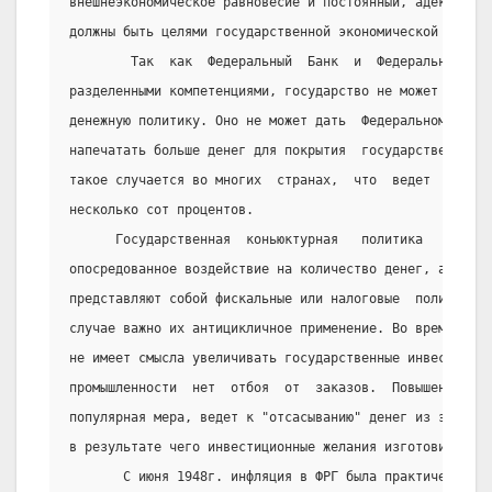
внешнеэкономическое равновесие и постоянный, адекватный
должны быть целями государственной экономической полити
        Так  как  Федеральный  Банк  и  Федеральное  пр
разделенными компетенциями, государство не может непоср
денежную политику. Оно не может дать  Федеральному  Бан
напечатать больше денег для покрытия  государственных  
такое случается во многих  странах,  что  ведет  к  инф
несколько сот процентов.
      Государственная  коньюктурная   политика   всегда
опосредованное воздействие на количество денег, а  инст
представляют собой фискальные или налоговые  политическ
случае важно их антицикличное применение. Во времена эк
не имеет смысла увеличивать государственные инвестиции,
промышленности  нет  отбоя  от  заказов.  Повышение  на
популярная мера, ведет к "отсасыванию" денег из экономи
в результате чего инвестиционные желания изготовителей 
       С июня 1948г. инфляция в ФРГ была практически  о