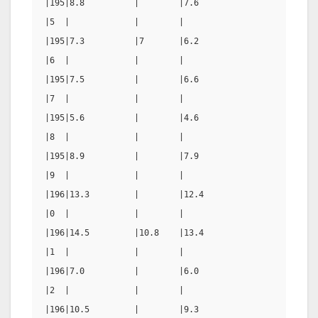
|195|8.8          |        |7.6                     |  
|5  |             |        |                        |  
|195|7.3          |7       |6.2                     |5.
|6  |             |        |                        |  
|195|7.5          |        |6.6                     |  
|7  |             |        |                        |  
|195|5.6          |        |4.6                     |  
|8  |             |        |                        |  
|195|8.9          |        |7.9                     |  
|9  |             |        |                        |  
|196|13.3         |        |12.4                    |  
|0  |             |        |                        |  
|196|14.5         |10.8    |13.4                    |9.
|1  |             |        |                        |  
|196|7.0          |        |6.0                     |  
|2  |             |        |                        |  
|196|10.5         |        |9.3                     |  