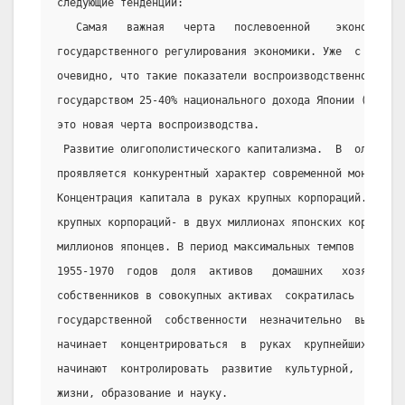
следующие тенденции:
   Самая   важная   черта   послевоенной    экономики  
государственного регулирования экономики. Уже  с  начал
очевидно, что такие показатели воспроизводственного  пр
государством 25-40% национального дохода Японии (против
это новая черта воспроизводства.
 Развитие олигополистического капитализма.  В  олигопол
проявляется конкурентный характер современной монополии
Концентрация капитала в руках крупных корпораций. Япони
крупных корпораций- в двух миллионах японских корпораци
миллионов японцев. В период максимальных темпов  роста 
1955-1970  годов  доля  активов   домашних   хозяйств  
собственников в совокупных активах  сократилась  с  42.
государственной  собственности  незначительно  выросла.
начинает  концентрироваться  в  руках  крупнейших   кор
начинают  контролировать  развитие  культурной,  полити
жизни, образование и науку.