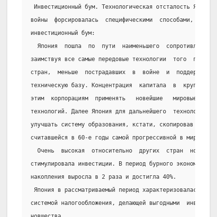
 Инвестиционный бум. Технологическая отсталость Японии 
войны  форсировалась  специфическими  способами,  харак
инвестиционный бум:
  Япония  пошла  по  пути  наименьшего  сопротивления, 
заимствуя все самые передовые технологии  того  периода
стран,  меньше  пострадавших  в  войне  и  поддерживавш
техническую базу. Концентрация  капитала  в  крупных  к
этим  корпорациям  применять   новейшие   мировые   дос
технологий. Далее Япония для дальнейшего  технологическ
улучшать систему образования, кстати, скопировав  ее  с
считавшейся в 60-е годы самой прогрессивной в мире.
  Очень  высокая  относительно  других  стран  норма  н
стимулировала инвестиции. В период бурного экономическо
накопления выросла в 2 раза и достигла 40%.
 Япония в рассматриваемый период характеризовалась  оче
системой налогообложения, делающей выгодными  инвестици
новшества.