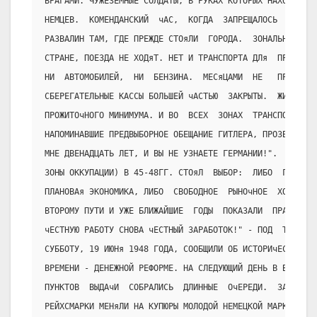
ВРАГАМИ. ЧУЖЕЗЕМНЫЕ СОЛДАТЫ, В РУКАХ КОТОРЫХ НАХОДИЛАСЬ
НЕМЦЕВ.  КОМЕНДАНСКИЙ  чАС,  КОГДА  ЗАПРЕЩАЛОСЬ  ВЫХОДИ
РАЗВАЛИН ТАМ, ГДЕ ПРЕЖДЕ СТОяЛИ  ГОРОДА.  ЗОНАЛЬНЫЕ  ГР
СТРАНЕ, ПОЕЗДА НЕ ХОДяТ. НЕТ И ТРАНСПОРТА ДЛя  ПРИГОРОД
НИ  АВТОМОБИЛЕЙ,  НИ  БЕНЗИНА.  МЕСяЦАМИ  НЕ   ПРИХОДИТ
СБЕРЕГАТЕЛЬНЫЕ КАССЫ БОЛЬШЕЙ чАСТЬЮ  ЗАКРЫТЫ.  ЖИЗНЬ  В
ПРОЖИТОчНОГО МИНИМУМА. И ВО  ВСЕХ  ЗОНАХ  ТРАНСПОРАНТЫ,
НАПОМИНАВШИЕ ПРЕДВЫБОРНОЕ ОБЕЩАНИЕ ГИТЛЕРА, ПРОЗВУчАВШЕ
МНЕ ДВЕНАДЦАТЬ ЛЕТ, И ВЫ НЕ УЗНАЕТЕ ГЕРМАНИИ!".  ПЕРЕД 
ЗОНЫ ОККУПАЦИИ) В 45-48ГГ. СТОяЛ  ВЫБОР:  ЛИБО  ГОСУДАР
ПЛАНОВАя ЭКОНОМИКА, ЛИБО  СВОБОДНОЕ  РЫНОчНОЕ  ХОЗяЙСТВ
ВТОРОМУ ПУТИ И УЖЕ БЛИЖАЙШИЕ  ГОДЫ  ПОКАЗАЛИ  ПРАВИЛЬНО
чЕСТНУЮ РАБОТУ СНОВА чЕСТНЫЙ ЗАРАБОТОК!" - ПОД  ТАКИМ  
СУББОТУ, 19 ИЮНя 1948 ГОДА, СООБЩИЛИ ОБ ИСТОРИчЕСКОМ ПЕ
ВРЕМЕНИ - ДЕНЕЖНОЙ РЕФОРМЕ. НА СЛЕДУЮЩИЙ ДЕНЬ В ВОСКРЕС
ПУНКТОВ  ВЫДАчИ  СОБРАЛИСЬ  ДЛИННЫЕ  ОчЕРЕДИ.  ЗАХВАТАН
РЕЙХСМАРКИ МЕНяЛИ НА КУПЮРЫ МОЛОДОЙ НЕМЕЦКОЙ МАРКИ.  КА