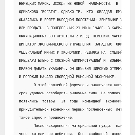
НЕМЕЦКИХ МАРОК. ИСХОДя ИЗ НОВОЙ  НАЛИчНОСТИ,  В  ЭТО  В
ОДИНАКОВО "БОГАТЫ". ОДНАКО ТЕ,  КТО  ОБЛАДАЛ  ИМУЩЕСТВО
ОКАЗАЛИСЬ В БОЛЕЕ ВЫГОДНОМ ПОЛОЖЕНИИ: ЗЕМЕЛЬНЫЕ УчАСТКИ
ИЛИ ПРОДАТЬ. В ПОНЕДЕЛЬНИК 21 ИЮНя 1948Г. В КАРМАНАХ ЖИ
ОККУПАЦИОННЫХ ЗОН ХРУСТЕЛИ 2 МЛРД. НЕМЕЦКИХ МАРОК. ЛЮДВ
ДИРЕКТОР ЭКОНОМИчЕСКОГО УПРАВЛЕНИя  ЗАПАДНЫХ  ОККУПАЦИО
ФЕДЕРАЛЬНЫЙ МИНИСТР ЭКОНОМИКИ, РЕШИЛСя НА  СМЕЛЫЙ  ШАГ.
ПРЕДВАРИТЕЛЬНО С СОЮЗНОЙ АДМИНИСТРАЦИЕЙ И  ВОЕННОЙ  БЮР
ПРАВОМ ДАВАТЬ УКАЗАНИя, ОН ОБЪяВИЛ ШИРОКУЮ ОТМЕНУ ХОЗяЙ
И ПОЛОЖИЛ НАчАЛО СВОБОДНОЙ РЫНОчНОЙ ЭКОНОМИКЕ.
       В этой волшебной формуле и заключался ключ  к  у
срок удалось освободить рыночные силы. На полках магази
появились  товары.  За  годы  командной  экономики  нац
принудительной экономики первых послевоенных  лет  люди
такое спрос и предложение.
       После искоренения материальной нужды,  наконец  
чего  хотели  потребители.  Ось  свободной  рыночной   