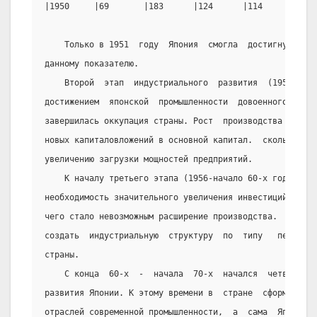
|1950     |69       |183      |124      |114      |113 
    Только в 1951  году  Япония  смогла  достигнуть  д
данному показателю.
    Второй  этап  индустриального  развития  (1951-195
достижением  японской  промышленности  довоенного  уров
завершилась оккупация страны. Рост  производства  шел  
новых капиталовложений в основной капитал.  сколько  бл
увеличению загрузки мощностей предприятий.
    К началу третьего этапа (1956-начало 60-х годов) п
необходимость значительного увеличения инвестиций в  ос
чего стало невозможным расширение производства.  Впервы
создать  индустриальную  структуру  по  типу   передово
страны.
    С конца  60-х  -  начала  70-х  начался  четвертый
развития Японии. К этому времени в  стране  сформировал
отраслей современной промышленности,  а  сама  Япония  