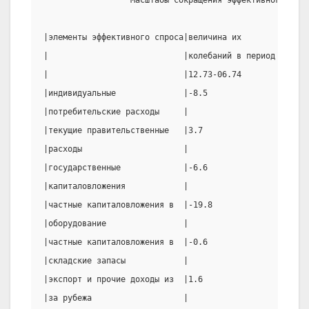
                  Масштабы сокращения эффективного спро
|элементы эффективного спроса|величина их         |доля
|                            |колебаний в период  |объе
|                            |12.73-06.74         |    
|индивидуальные              |-8.5                |40.5
|потребительские расходы     |                    |    
|текущие правительственные   |3.7                 |-2.3
|расходы                     |                    |    
|государственные             |-6.6                |5.4 
|капиталовложения            |                    |    
|частные капиталовложения в  |-19.8               |58.3
|оборудование                |                    |    
|частные капиталовложения в  |-0.6                |0.2 
|складские запасы            |                    |    
|экспорт и прочие доходы из  |1.6                 |-2.9
|за рубежа                   |                    |    