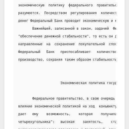
экономическую  политику  федерального  правительства,  
разумеется.  Посредством  регулирования  количества  на
денег Федеральный Банк проводит экономическую и конъюнк
       Важнейшей, записанной в закон, задачей  Федераль
"обеспечение денежной стабильности", то есть он должен 
направленные  на  сохранение  покупательной  способност
Федеральный   Банк   приспосабливает   количество   ден
производство, сохраняя таким образом стабильность валют
                     Экономическая политика государства
       Федеральное правительство, в свою очередь может 
влияние экономической политикой на ход  конъюнктуры.  З
дает   ему    возможность,    которая    получила    на
четырехугольника":   высокая    занятость,    стабильно