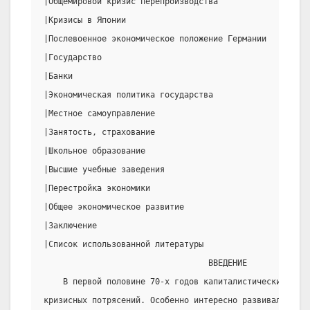
|Общемировой кризис перепроизводства                   
|Кризисы в Японии                                      
|Послевоенное экономическое положение Германии         
|Государство                                           
|Банки                                                 
|Экономическая политика государства                    
|Местное самоуправление                                
|Занятость, страхование                                
|Школьное образование                                  
|Высшие учебные заведения                              
|Перестройка экономики                                 
|Общее экономическое развитие                          
|Заключение                                            
|Список использованной литературы                      
                                  ВВЕДЕНИЕ
    В первой половине 70-х годов капиталистический  ми
кризисных потрясений. Особенно интересно развивался это