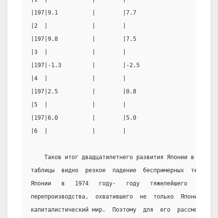
|197|9.1          |        |7.7                     |  
|2  |             |        |                        |  
|197|9.8          |        |7.5                     |  
|3  |             |        |                        |  
|197|-1.3         |        |-2.5                    |  
|4  |             |        |                        |  
|197|2.5          |        |0.8                     |  
|5  |             |        |                        |  
|197|6.0          |        |5.0                     |  
|6  |             |        |                        |  
    Таков итог двадцатилетнего развития Японии в  посл
таблицы  видно  резкое  падение  беспримерных  темпов  
Японии   в   1974   году-   году   тяжелейшего     экон
перепроизводства,  охватившего  не  только  Японию,  но
капиталистический мир.  Поэтому  для  его  рассмотрения