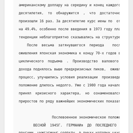
американскому доллару на середину и конец каждого из го
десятилетия,  то  обнаружится  ,  что  достаточно  чувс
произошли 16 раз. За десятилетие курс иены по  отношени
на 49.4%, особенно после введения в 1973 году плавающег
тенденции неблагоприятно сказывались на структуре экспо
    После  весьма  затянувшегося  периода    послекриз
оживления японская экономика к концу 70-х годов вступил
циклического  подъема  .  Производство  валового  проду
дохода поднялось выше предкризисных пиков,  оживленней 
процесс, улучшились условия реализации  произведенной  
положение длилось недолго. Уже с 1980 года начался новы
принял  кризисного  характера,  но  ознаменовался  знач
приростов по ряду важнейших экономических показателей.
                Послевоенное экономическое положение Ге
       ВЕСНОЙ  1945Г.  ГЕРМАНИя  ДО  ПОСЛЕДНЕГО  КЛОчКА