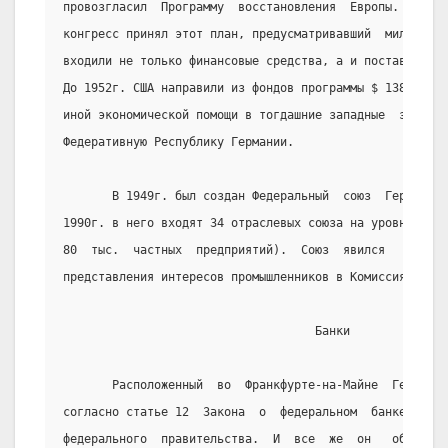
провозгласил  Программу  восстановления  Европы.  Год  
конгресс принял этот план, предусматривавший  миллиардн
входили не только финансовые средства, а и поставки  об
До 1952г. США направили из фондов программы $ 1389  млр
иной экономической помощи в тогдашние западные  зоны  о
Федеративную Республику Германии.
       В 1949г. был создан Федеральный  союз  Германско
1990г. в него входят 34 отраслевых союза на уровне феде
80  тыс.  частных  предприятий).  Союз  явился   важным
представления интересов промышленников в Комиссиях Герм
                                    Банки
       Расположенный  во  Франкфурте-на-Майне  Германск
согласно статье 12  Закона  о  федеральном  банке  "нез
федерального  правительства.  И  все  же  он   обязан  