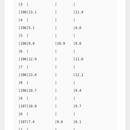
|3  |             |        |                        |  
|196|13.1         |        |11.9                    |  
|4  |             |        |                        |  
|196|5.1          |        |4.0                     |  
|5  |             |        |                        |  
|196|9.8          |10.9    |9.0                     |9.
|6  |             |        |                        |  
|196|12.9         |        |11.6                    |  
|7  |             |        |                        |  
|196|13.4         |        |12.1                    |  
|8  |             |        |                        |  
|196|10.7         |        |9.4                     |  
|9  |             |        |                        |  
|197|10.9         |        |9.7                     |  
|0  |             |        |                        |  
|197|7.4          |9.6     |6.1                     |8.
|1  |             |        |                        |  