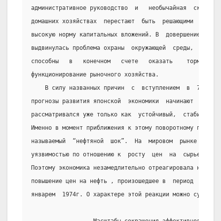
административное руководство  и   необычайная  склоннос
домашних хозяйствах  перестают  быть  решающими  фактор
высокую норму капитальных вложений. В  довершение  всег
выдвинулась проблема охраны  окружающей  среды,   меры 
способны   в   конечном   счете   оказать    тормозящее
функционирование рыночного хозяйства.
    В силу названных причин  с  вступлением  в  70-е  
прогнозы развития японской  экономики  начинают  затуха
рассматривался уже только как  устойчивый,  стабильно  
Именно в момент приближения к этому поворотному пункту 
называемый  “нефтяной  шок”.  На  мировом  рынке  Япони
уязвимостью по отношению к  росту  цен  на  сырьевые  м
Поэтому экономика незамедлительно отреагировала на знач
повышение цен на нефть , произошедшее в  период   между
январем  1974г. О характере этой реакции можно судить п
                                                       