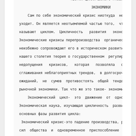
                                  ЭКОНОМИКИ
    Сам по себе экономический кризис ниоткуда  не  воз
уходит. Он является неотъемлемой частью того,  что  в  
называют  циклом.  Цикличность   развития   экономики  
Экономические кризисы перепроизводства  органически  пр
неизбежно сопровождают его в историческом развитии.  По
нашего столетия теория о государственном  регулировании
недопущения   кризисов,   которая   позволяла   осущест
сглаживания неблагоприятных трендов,  в долгосрочном  а
ожиданий,  не  сумев  противостоять  общей  тенденции  
рыночной экономики. Так что же это такое- экономический
    Экономический  цикл-  это  движение  от  одного  к
Экономическая наука, изучающая цикличность  развития  э
основных фазы развития цикла:
 Экономический кризис-это падение производства, разруше
сил  общества  и  одновременное  приспособление  размер