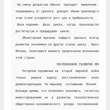
 На смену депрессии обычно  приходит  оживление-  фаза,
оправившись от кризиса, доводят объем производства до  
этом этапе ускоряется рост цен и прибыльности.
 Фаза подъема-  фаза  цикла,  когда  производство  прев
достигнутую в предыдущем  цикле.
    Объективные причины  каждого  кризиса  всегда  леж
развитии экономики на других этапах цикла . Проследив п
Японии, попытаемся выявить предпосылки возникновения  к
этой стране.
                        ПОСЛЕВОЕННОЕ РАЗВИТИЕ ЯПОНИИ.
    Потерпев поражение во  второй  мировой  войне  Япо
только   решала   задачу   восстановления   экономики, 
демилитаризации. По мирному  соглашению  Япония  не  им
большую армию, что позволило экономить  гигантские  сре
инвестированием  их  в  развитие  технологического  пот
общественно-экономического  уклада  послевоенной  Япони