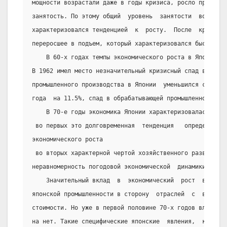
мощности возрастали даже в годы кризиса, росло производ
занятость. По этому общий  уровень  занятости  во  врем
характеризовался тенденцией  к  росту.  После  кризиса 
переросшее в подъем, который характеризовался быстрыми 
    В 60-х годах темпы экономического роста в Японии н
В 1962 имел место незначительный кризисный спад в эконо
промышленного производства в Японии  уменьшился с   мар
года  на 11.5%, спад в обрабатывающей промышленности со
    В 70-е годы экономика Японии характеризовалась след
 во первых это долговременная  тенденция   определенног
экономического роста
 во вторых характерной чертой хозяйственного развития  
неравномерность погодовой экономической  динамики.
    Значительный вклад  в  экономический  рост  внес  
японской промышленности в сторону  отраслей  с  высокой
стоимости. Но уже в первой половине 70-х годов влияние 
на нет. Такие специфические японские  явления,  как  ши