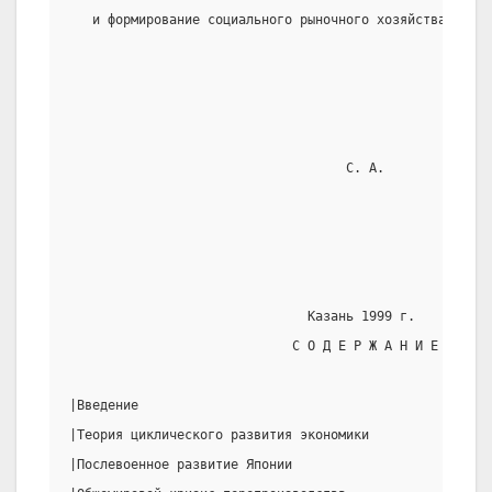
   и формирование социального рыночного хозяйства в пос
                                                       
                                    С. А.
                                                  Приня
                               Казань 1999 г.
                             С О Д Е Р Ж А Н И Е
|Введение                                              
|Теория циклического развития экономики                
|Послевоенное развитие Японии                          