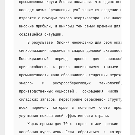
промышленные круги Японии полагали, что единственным сп
последствиями “революции цен” является сведение на  нет
издержек с помощью такого амортизатора, как накопленные
высокие прибыли, и выигрыш тем самым времени для активн
создавшейся ситуации.
    В результате  Япония неожиданно для себя оказалась
синхронизации подъемов и спадов деловой активности капи
Послекризисный   период   прошел   для   японской   эко
приспособления  к  резко  понизившимся  темпами  эконом
промышленности явно обозначились тенденции перехода к  
энерго-    и    ресурсосберегающих    технологий,    ли
производственных мощностей ,  сокращения  числа  заняты
складских запасов, перестройке отраслевой структуры,  т
всех  перемен,  которые  в  конечном  счете  предназнач
улучшения показателей эффективности страны.
    Характерными для 70-х  годов  стали  резкие  часты
колебания курса иены. Если  обратиться  к  котировке  и