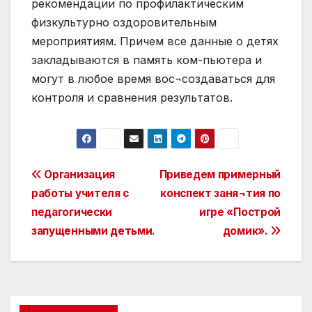
Post
Организация
Приведем примерный
работы учителя с
конспект заня¬тия по
navigation
педагогически
игре «Построй
запущенными детьми.
домик».