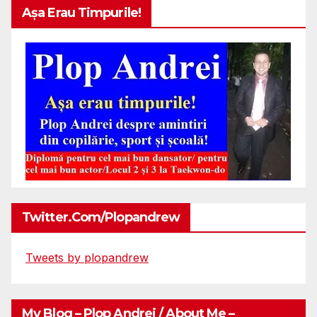
Așa Erau Timpurile!
Twitter.com/plopandrew
Tweets by plopandrew
My Blog – Plop Andrei / About Me –