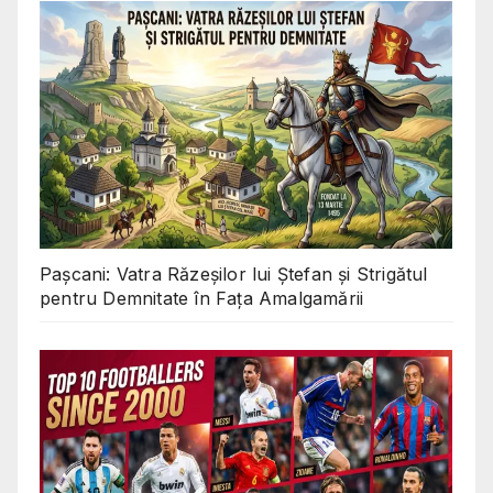
Pașcani: Vatra Răzeșilor lui Ștefan și Strigătul
pentru Demnitate în Fața Amalgamării