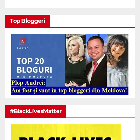
Top Bloggeri
#BlackLivesMatter