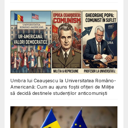
Umbra lui Ceaușescu la Universitatea Româno-
Americană: Cum au ajuns foștii ofițeri de Miliție
să decidă destinele studenților anticomuniști