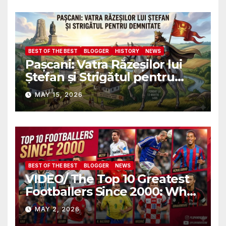
присутствии всех послов и
военных атташе НАТО?
BEST OF THE BEST
BLOGGER
HISTORY
NEWS
Pașcani: Vatra Răzeșilor lui
Ștefan și Strigătul pentru
Demnitate în Fața
MAY 15, 2026
Amalgamării
BEST OF THE BEST
BLOGGER
NEWS
VIDEO/ The Top 10 Greatest
Footballers Since 2000: Who
Is Number One
MAY 2, 2026