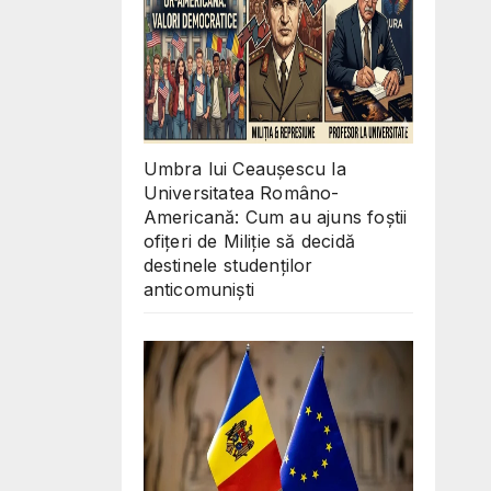
Umbra lui Ceaușescu la
Universitatea Româno-
Americană: Cum au ajuns foștii
ofițeri de Miliție să decidă
destinele studenților
anticomuniști