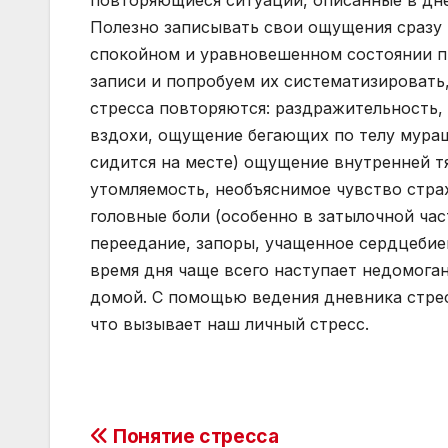
повторяющиеся ситуации, описанные в дне
Полезно записывать свои ощущения сразу 
спокойном и уравновешенном состоянии п
записи и попробуем их систематизировать
стресса повторяются: раздражительность,
вздохи, ощущение бегающих по телу мура
сидится на месте) ощущение внутренней тя
утомляемость, необъяснимое чувство страх
головные боли (особенно в затылочной част
переедание, запоры, учащенное сердцебие
время дня чаще всего наступает недомога
домой. С помощью ведения дневника стрес
что вызывает наш личный стресс.
Post
Понятие стресса