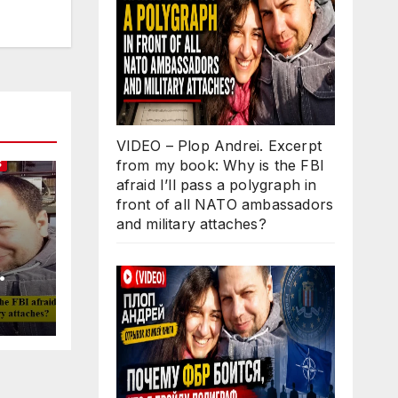
VIDEO – Plop Andrei. Excerpt
from my book: Why is the FBI
S
afraid I’ll pass a polygraph in
front of all NATO ambassadors
and military attaches?
Why
ll
 in
O
d