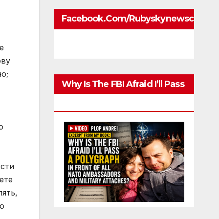
Facebook.com/rubyskynewscom
е
ову
о;
Why Is The FBI Afraid I’ll Pass
A Polygraph
о
ости
ете
лять,
о