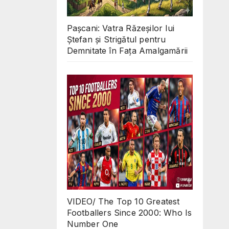
Pașcani: Vatra Răzeșilor lui
Ștefan și Strigătul pentru
Demnitate în Fața Amalgamării
VIDEO/ The Top 10 Greatest
Footballers Since 2000: Who Is
Number One