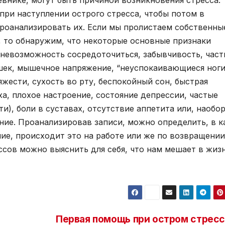
внике, могут быть причиной возникновения стресса.
при наступлении острого стресса, чтобы потом в
роанализировать их. Если мы пролистаем собственны
, то обнаружим, что некоторые основные признаки
 невозможность сосредоточиться, забывчивость, част
шек, мышечное напряжение, “неуспокаивающиеся ноги
жести, сухость во рту, беспокойный сон, быстрая
а, плохое настроение, состояние депрессии, частые
и), боли в суставах, отсутствие аппетита или, наобор
ние. Проанализировав записи, можно определить, в к
ние, происходит это на работе или же по возвращении
сов можно выяснить для себя, что нам мешает в жизн
Первая помощь при остром стресс