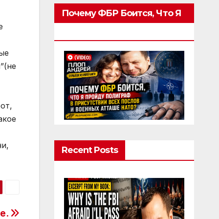
Почему ФБР Боится, Что Я
е
Пройду Полиграф
ые
”(не
от,
акое
и,
Recent Posts
е.