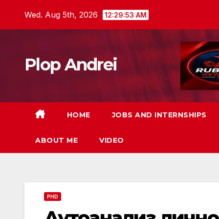
Skip
Wed. Aug 5th, 2026
12:29:54 AM
to
content
Plop Andrei
HOME
JOBS AND INTERNSHIPS
ABOUT ME
VIDEO
PHD
Аутоанализ личног