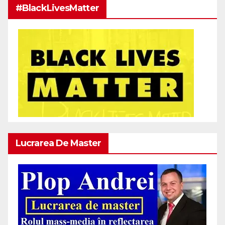
#BlackLivesMatter
Lucrarea De Master