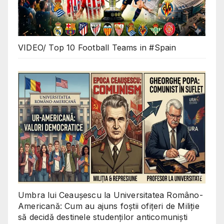
VIDEO/ Top 10 Football Teams in #Spain
Umbra lui Ceaușescu la Universitatea Româno-
Americană: Cum au ajuns foștii ofițeri de Miliție
să decidă destinele studenților anticomuniști