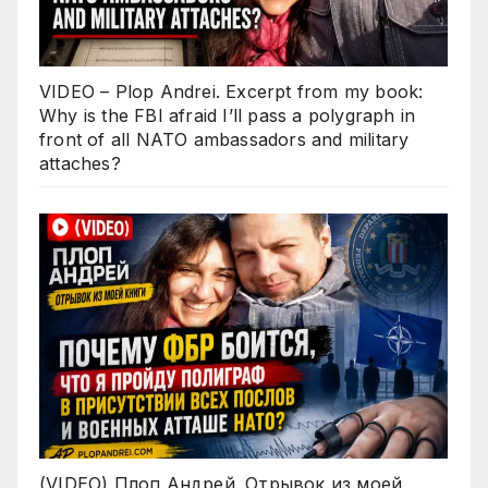
VIDEO – Plop Andrei. Excerpt from my book:
Why is the FBI afraid I’ll pass a polygraph in
front of all NATO ambassadors and military
attaches?
(VIDEO) Плоп Андрей. Отрывок из моей