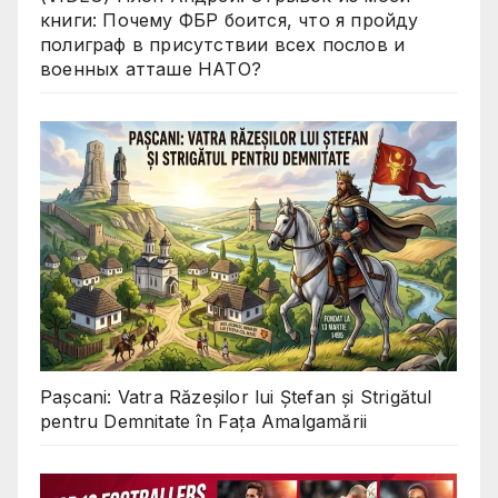
книги: Почему ФБР боится, что я пройду
полиграф в присутствии всех послов и
военных атташе НАТО?
Pașcani: Vatra Răzeșilor lui Ștefan și Strigătul
pentru Demnitate în Fața Amalgamării