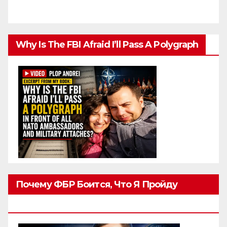
Why Is The FBI Afraid I’ll Pass A Polygraph
Почему ФБР Боится, Что Я Пройду
Полиграф