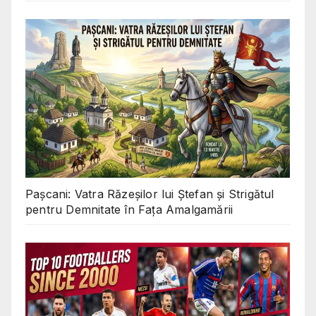
Pașcani: Vatra Răzeșilor lui Ștefan și Strigătul
pentru Demnitate în Fața Amalgamării