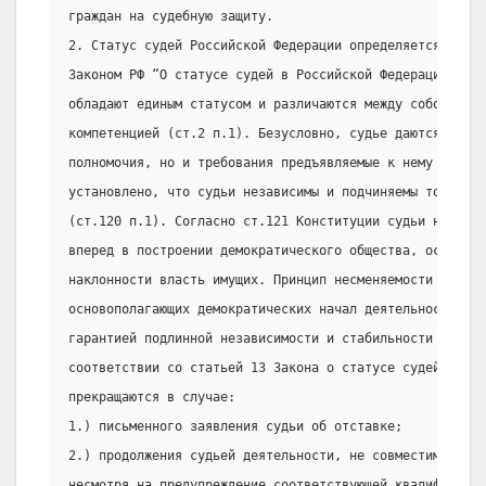
граждан на судебную защиту.
2. Статус судей Российской Федерации определяется Конст
Законом РФ “О статусе судей в Российской Федерации”. Вс
обладают единым статусом и различаются между собой толь
компетенцией (ст.2 п.1). Безусловно, судье даются широк
полномочия, но и требования предъявляемые к нему — нема
установлено, что судьи независимы и подчиняемы только з
(ст.120 п.1). Согласно ст.121 Конституции судьи несменя
вперед в построении демократического общества, особенно
наклонности власть имущих. Принцип несменяемости судей 
основополагающих демократических начал деятельности суд
гарантией подлинной независимости и стабильности в рабо
соответствии со статьей 13 Закона о статусе судей полно
прекращаются в случае:
1.) письменного заявления судьи об отставке;
2.) продолжения судьей деятельности, не совместимой с е
несмотря на предупреждение соответствующей квалификацио