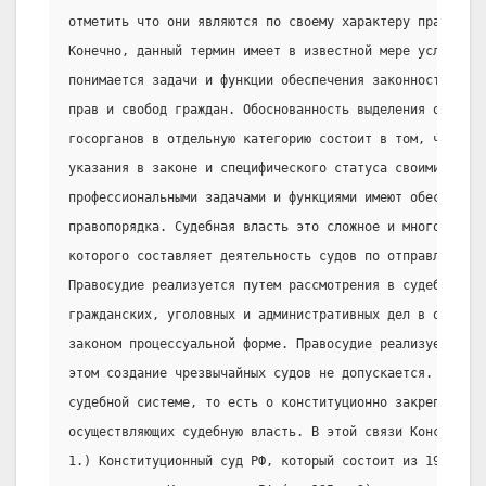
отметить что они являются по своему характеру правоохр
Конечно, данный термин имеет в известной мере условный 
понимается задачи и функции обеспечения законности и пр
прав и свобод граждан. Обоснованность выделения определ
госорганов в отдельную категорию состоит в том, что они
указания в законе и специфического статуса своими основ
профессиональными задачами и функциями имеют обеспечени
правопорядка. Судебная власть это сложное и многоэлеме
которого составляет деятельность судов по отправлению п
Правосудие реализуется путем рассмотрения в судебных ин
гражданских, уголовных и административных дел в опреде
законом процессуальной форме. Правосудие реализуется то
этом создание чрезвычайных судов не допускается. Тогда 
судебной системе, то есть о конституционно закрепленном
осуществляющих судебную власть. В этой связи Конституци
1.) Конституционный суд РФ, который состоит из 19 судей