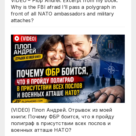
VIDEO – Plop Andrei. Excerpt from my book:
Why is the FBI afraid I’ll pass a polygraph in
front of all NATO ambassadors and military
attaches?
(VIDEO) Плоп Андрей. Отрывок из моей
книги: Почему ФБР боится, что я пройду
полиграф в присутствии всех послов и
военных атташе НАТО?