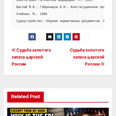
Конституция Российской Федерации. М,. 1993
Баглай М.В., Габричидзе Б.Н., Конституционное право Рос
Учебник. М,. 1996
Судоустройство: сборник нормативных документов. М., 199
Post
Судьба золотого
Судьба золотого
запаса царской
запаса царской
navigation
России
России
Related Post