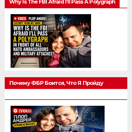
Why Is The FBI Afraid I’ll Pass A Polygraph
Почему ФБР Боится, Что Я Пройду
Полиграф