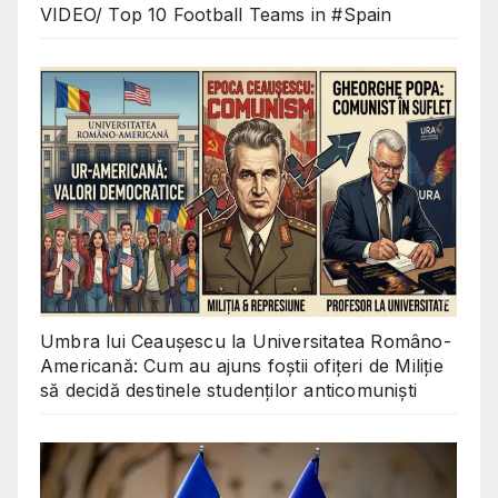
VIDEO/ Top 10 Football Teams in #Spain
Umbra lui Ceaușescu la Universitatea Româno-
Americană: Cum au ajuns foștii ofițeri de Miliție
să decidă destinele studenților anticomuniști