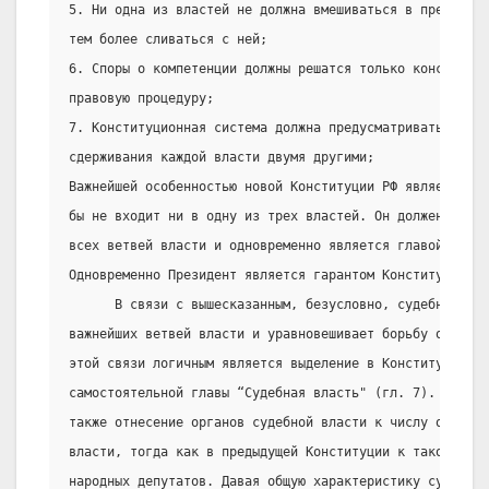
5. Ни одна из властей не должна вмешиваться в прерогати
тем более сливаться с ней;
6. Споры о компетенции должны решатся только конституци
правовую процедуру;
7. Конституционная система должна предусматривать право
сдерживания каждой власти двумя другими;
Важнейшей особенностью новой Конституции РФ является то
бы не входит ни в одну из трех властей. Он должен согла
всех ветвей власти и одновременно является главой испол
Одновременно Президент является гарантом Конституции РФ
      В связи с вышесказанным, безусловно, судебная вла
важнейших ветвей власти и уравновешивает борьбу остальн
этой связи логичным является выделение в Конституции от
самостоятельной главы “Судебная власть" (гл. 7). Новым 
также отнесение органов судебной власти к числу органов
власти, тогда как в предыдущей Конституции к таковым л
народных депутатов. Давая общую характеристику судебных