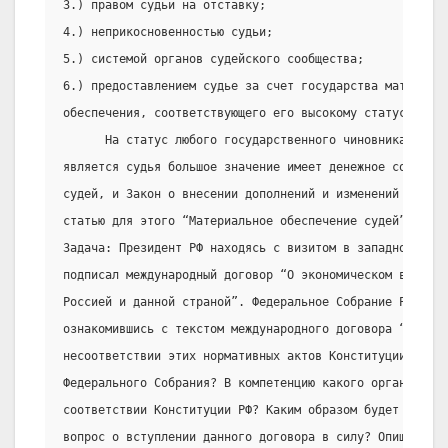
3.) правом судьи на отставку;
4.) неприкосновенностью судьи;
5.) системой органов судейского сообщества;
6.) предоставлением судье за счет государства материаль
обеспечения, соответствующего его высокому статусу.
      На статус любого государственного чиновника, како
является судья большое значение имеет денежное содержан
судей, и Закон о внесении дополнений и изменений выделя
статью для этого “Материальное обеспечение судей” (ст. 
Задача: Президент РФ находясь с визитом в западноевропе
подписал международный договор “О экономическом взаимод
Россией и данной страной”. Федеральное Собрание Российс
ознакомившись с текстом международного договора “вынесл
несоответствии этих нормативных актов Конституции РФ. 
Федерального Собрания? В компетенцию какого органа вход
соответствии Конституции РФ? Каким образом будет в даль
вопрос о вступлении данного договора в силу? Опишите пр