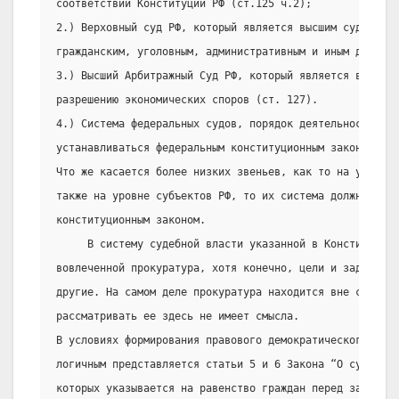
соответствии Конституции РФ (ст.125 ч.2);
2.) Верховный суд РФ, который является высшим судебным 
гражданским, уголовным, административным и иным делам (
3.) Высший Арбитражный Суд РФ, который является высшим 
разрешению экономических споров (ст. 127).
4.) Система федеральных судов, порядок деятельности кот
устанавливаться федеральным конституционным законом.
Что же касается более низких звеньев, как то на уровне
также на уровне субъектов РФ, то их система должна опре
конституционным законом.
     В систему судебной власти указанной в Конституции 
вовлеченной прокуратура, хотя конечно, цели и задачи у 
другие. На самом деле прокуратура находится вне судебно
рассматривать ее здесь не имеет смысла.
В условиях формирования правового демократического госу
логичным представляется статьи 5 и 6 Закона “О судоустр
которых указывается на равенство граждан перед законом 