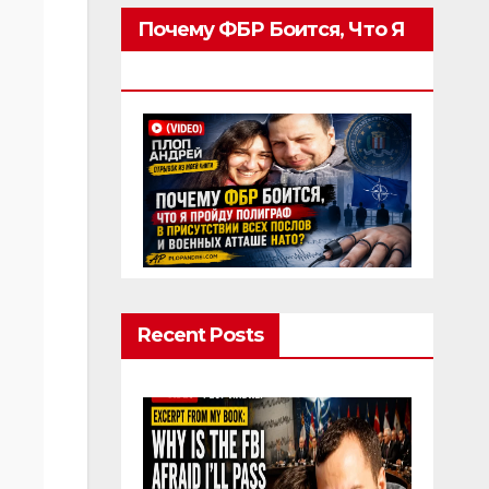
Почему ФБР Боится, Что Я
Пройду Полиграф
Recent Posts