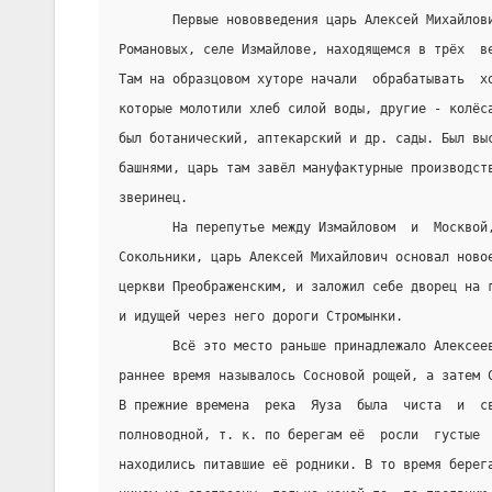
       Первые нововведения царь Алексей Михайлов
Романовых, селе Измайлове, находящемся в трёх  в
Там на образцовом хуторе начали  обрабатывать  х
которые молотили хлеб силой воды, другие - колёс
был ботанический, аптекарский и др. сады. Был вы
башнями, царь там завёл мануфактурные производст
зверинец.
       На перепутье между Измайловом  и  Москвой
Сокольники, царь Алексей Михайлович основал ново
церкви Преображенским, и заложил себе дворец на 
и идущей через него дороги Стромынки.
       Всё это место раньше принадлежало Алексее
раннее время называлось Сосновой рощей, а затем 
В прежние времена  река  Яуза  была  чиста  и  с
полноводной, т. к. по берегам её  росли  густые 
находились питавшие её родники. В то время берег