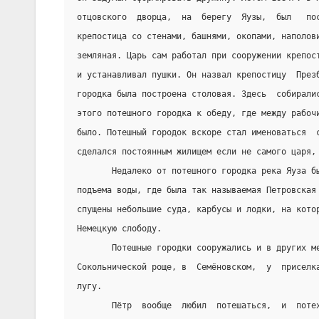
отцовского  дворца,  на  берегу  Яузы,  был   по
крепостица со стенами, башнями, окопами, наполов
земляная. Царь сам работал при сооружении крепос
и устанавливал пушки. Он назвал крепостицу  През
городка была построена столовая. Здесь  собирали
этого потешного городка к обеду, где между рабоч
было. Потешный городок вскоре стал именоваться  
сделался постоянным жилищем если не самого царя,
       Недалеко от потешного городка река Яуза б
подъема воды, где была так называемая Петровская
спущены небольшие суда, карбусы и лодки, на кото
Немецкую слободу.
       Потешные городки сооружались и в других м
Сокольнической роще, в  Семёновском,  у  приселк
лугу.
       Пётр  вообще  любил  потешаться,  и  поте