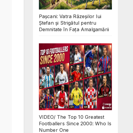
Pașcani: Vatra Răzeșilor lui
Ștefan și Strigătul pentru
Demnitate în Fața Amalgamării
VIDEO/ The Top 10 Greatest
Footballers Since 2000: Who Is
Number One