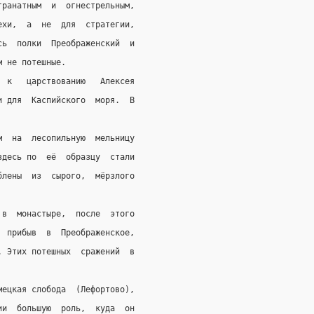
гранатным  и  огнестрельным,
ехи,  а  не  для  стратегии,
сь  полки  Преображенский  и
м не потешные.
  к   царствованию   Алексея
и для  Каспийского  моря.  В
м  на  лесопильную  мельницу
здесь по  её  образцу  стали
блены  из  сырого,  мёрзлого
 в  монастыре,  после  этого
  прибыв  в  Преображенское,
. Этих потешных  сражений  в
мецкая слобода  (Лефортово),
ии  большую  роль,  куда  он