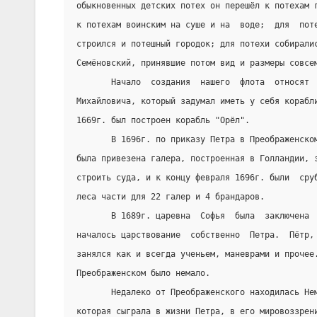
обыкновенных детских потех он перешёл к потехам 
к потехам воинским на суше и на  воде;  для  пот
строился и потешный городок; для потехи собирали
Семёновский, принявшие потом вид и размеры совсе
       Начало  создания  нашего  флота  относят 
Михайловича, который задумал иметь у себя корабл
1669г. был построен корабль "Орёл".
       В 1696г. по приказу Петра в Преображенско
была привезена галера, построенная в Голландии, 
строить суда, и к концу февраля 1696г. были  сру
леса части для 22 галер и 4 брандаров.
       В 1689г. царевна  Софья  была  заключена 
началось царствование  собственно  Петра.  Пётр,
занялся как и всегда ученьем, маневрами и прочее
Преображенском было немало.
       Недалеко от Преображенского находилась Не
которая сыграла в жизни Петра, в его мировоззрен