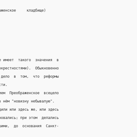
аженское     кладбище)
е имеет  такого  значения  в
окрестностями).  Обыкновенно
 дело  в  том,  что  реформы
сти.
ием  Преображенское  всецело
в нём "новизну небывалую".
дили или здесь же, или здесь
новались; при этом  делались
шими,  до  основания  Санкт-