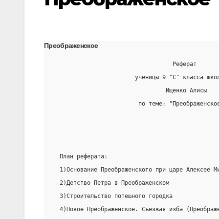
Преображенское
                                   Реферат
                        ученицы 9 "С" класса шко
                                 Ищенко Алисы
                         по теме: "Преображенско
  План реферата:
  1)Основание Преображенского при царе Алексее М
  2)Детство Петра в Преображенском
  3)Строительство потешного городка
  4)Новое Преображенское. Съезжая изба (Преображ