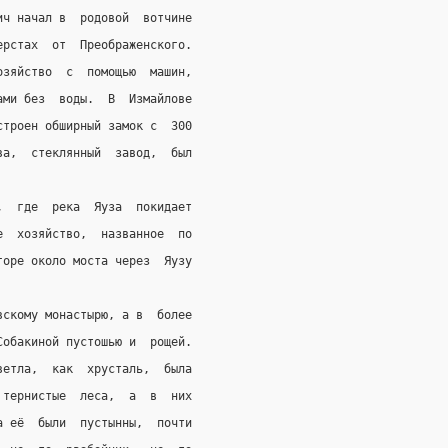
ич начал в  родовой  вотчине
ерстах  от  Преображенского.
озяйство  с  помощью  машин,
ами без  воды.  В  Измайлове
строен обширный замок с  300
ва,  стеклянный  завод,  был
,  где  река  Яуза  покидает
е  хозяйство,  названное  по
горе около моста через  Яузу
вскому монастырю, а в  более
Собакиной пустошью и  рощей.
ветла,  как  хрусталь,  была
 тернистые  леса,  а  в  них
а её  были  пустынны,  почти