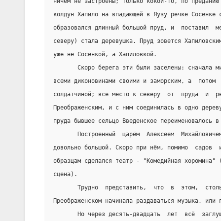
ничем не застроены; только кокой-то, по преданию
колдун Хапило на впадающей в Яузу речке Сосенке 
образовался длинный большой пруд, и  поставил  м
северу) стала деревушка. Пруд зовется Хапиловски
уже не Сосенкой, а Хапиловкой.
       Скоро берега эти были заселены: сначала м
всеми диконовинами своими и заморским, а  потом 
солдатчиной; всё место к северу  от  пруда  и  р
Преображенским, и с ним соединилась в одно дерев
пруда бывшее сельцо Введенское переименовалось в
       Построенный  царём  Алексеем  Михайловиче
довольно большой. Скоро при нём, помимо  садов  
образцам сделался театр - "Комедийная хоромина" 
сцена).
       Трудно  представить,  что  в  этом,  стол
Преображенском начинала раздаваться музыка, или 
       Но через десять-двадцать  лет  всё  заглу