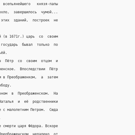
  всепьянейшего   князя-папы
охло,  завершилось  чумой...
 этих  зданий,  построек  не
й (в 1671г.) царь  со  своим
 государь  бывал  только  по
ьёй.
ч  Пётр  со  своим  отцом  и
женское.  Впоследствии  Пётр
м в Преображенком,  а  затем
ободу.
вном  в  Преображенском.  На
Наталья  и  её  родственники
е с малолетним Петром.  Сюда
.
е смерти царя Фёдора. Вскоре
Преображенском  недалеко  от