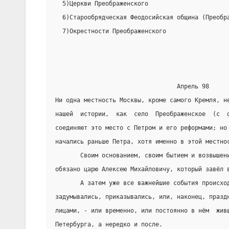
  5)Церкви Преображенского
  6)Старообрядческая Феодосийская община (Преобр
  7)Окрестности Преображенского
                                  Апрель 98
Ни одна местность Москвы, кроме самого Кремля, н
нашей  истории,  как  село  Преображенское  (с  
соединяют это место с Петром и его реформами; но
начались раньше Петра, хотя именно в этой местно
       Своим основанием, своим бытием и возвышен
обязано царю Алексею Михайловичу, который завёл 
       А затем уже все важнейшие события происхо
задумывались, приказывались, или, наконец, празд
лицами, - или временно, или постоянно в нём  жив
Петербурга, а нередко и после.