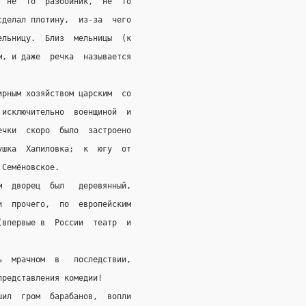
  не  то  разбойник,  не  то
сделал плотину,  из-за  чего
ельницу.  Близ  мельницы  (к
м, и даже  речка  называется
ирным хозяйством царским  со
 исключительно  военщиной  и
ечки  скоро  было  застроено
ушка  Хапиловка;  к  югу  от
 Семёновское.
м  дворец  был   деревянный,
и  прочего,  по  европейским
(впервые в  России  театр  и
ь  мрачном  в   последствии,
представления комедии!
шил  гром  барабанов,  вопли