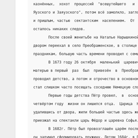
казнённых,  хохот  процессий  "всешутейшего   и 
Яузского и Заяузского", потом всё замолкло, загл
и пришлым, частью  сектантским  населением.  От 
осталось никаких следов.
       После своей женитьбе на Наталье Нарышкино
двором переехал в село Преображенское, в столице
праздникам, большую часть времени проводил с сем
       В 1673 году 26 октября  маленький  цареви
матерью в первый  раз  был  привезён  в  Преобра
проводил детство, а потом и отрочество в основно
стал слишком часто посещать соседнюю Немецкую сл
       Первые годы детства Пётр провел,  в  осно
четвёртом году  жизни он лишился отца.  Царица  
удалившись от двора, жили большей частью здесь ж
приезжал на спектакли царь Фёдор и царевна Софья
       В 1682г. Пётр был провозглашён царём посл
он задумал сформировать дружину. Летом 1684г. в 