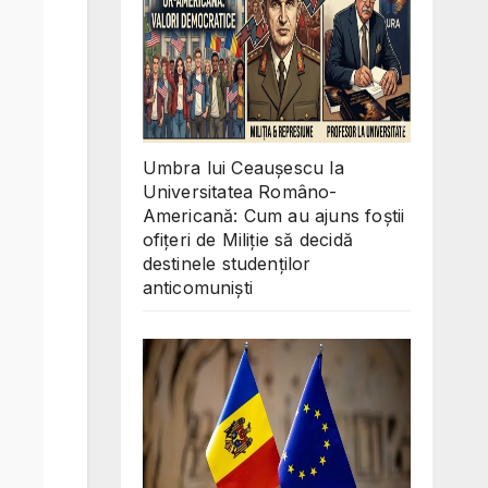
Umbra lui Ceaușescu la
Universitatea Româno-
Americană: Cum au ajuns foștii
ofițeri de Miliție să decidă
destinele studenților
anticomuniști