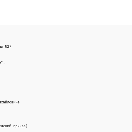
лы №27
е".
ихайловиче
енский приказ)