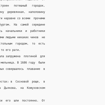
строен   потешный   городок,
ину  деревянная,  наполовину
ти наравне со всеми  прочими
бургом.  На  самой  середине
сь  начальники  и  работники
ими людьми никаких чинов  не
стольным  городом,  то  есть
 то его рати.
ыла запружена  плотиной  для
 мельница. В 1686 году  были
рых совершалось  плавание  в
естах: в  Сосновой  роще,  в
а  Дьякова,  на  Кожуховском
хи  его  шли  постоянно.  От