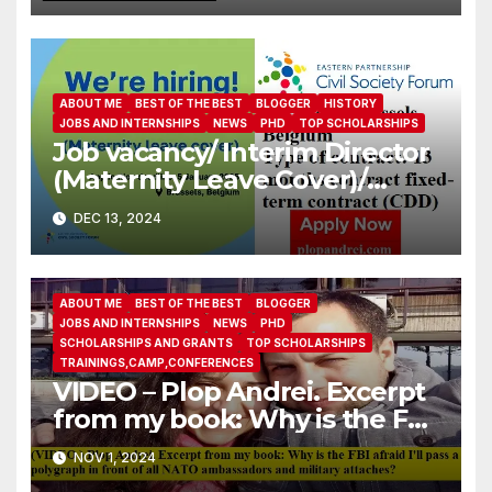
ABOUT ME
BEST OF THE BEST
BLOGGER
HISTORY
JOBS AND INTERNSHIPS
NEWS
PHD
TOP SCHOLARSHIPS
Job vacancy/ Interim Director
(Maternity Leave Cover)/
Eastern Partnership Civil
DEC 13, 2024
Society Forum
ABOUT ME
BEST OF THE BEST
BLOGGER
JOBS AND INTERNSHIPS
NEWS
PHD
SCHOLARSHIPS AND GRANTS
TOP SCHOLARSHIPS
TRAININGS,CAMP,CONFERENCES
VIDEO – Plop Andrei. Excerpt
from my book: Why is the FBI
afraid I’ll pass a polygraph in
NOV 1, 2024
front of all NATO