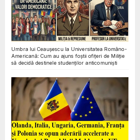
Umbra lui Ceaușescu la Universitatea Româno-
Americană: Cum au ajuns foștii ofițeri de Miliție
să decidă destinele studenților anticomuniști