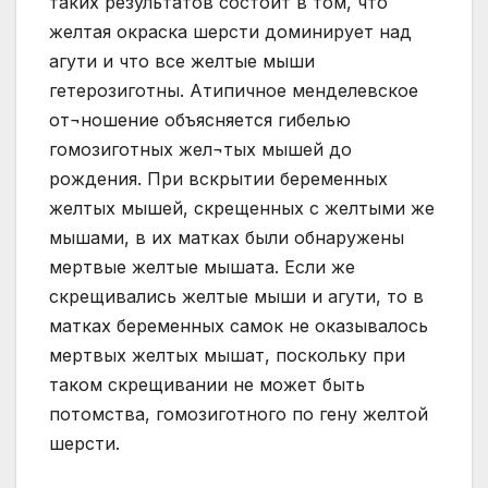
таких результатов состоит в том, что
желтая окраска шерсти доминирует над
агути и что все желтые мыши
гетерозиготны. Атипичное менделевское
от¬ношение объясняется гибелью
гомозиготных жел¬тых мышей до
рождения. При вскрытии беременных
желтых мышей, скрещенных с желтыми же
мышами, в их матках были обнаружены
мертвые желтые мышата. Если же
скрещивались желтые мыши и агути, то в
матках беременных самок не оказывалось
мертвых желтых мышат, поскольку при
таком скрещивании не может быть
потомства, гомозиготного по гену желтой
шерсти.