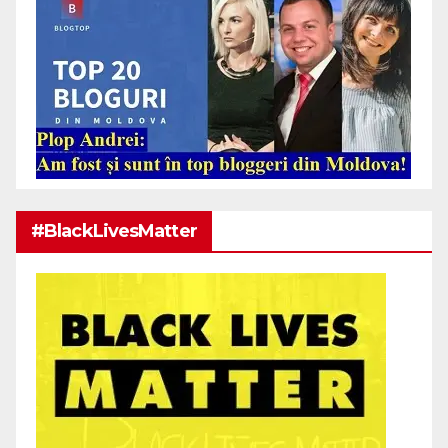
#BlackLivesMatter