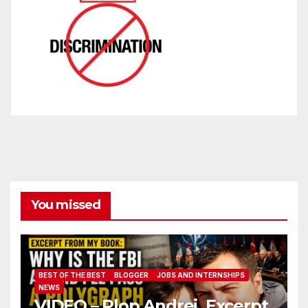
You missed
BEST OF THE BEST
BLOGGER
JOBS AND INTERNSHIPS
NEWS
VIDEO – Plop Andrei. Excerpt