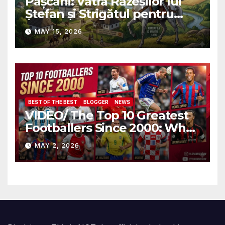
Pașcani: Vatra Răzeșilor lui
Ștefan și Strigătul pentru
Demnitate în Fața
MAY 15, 2026
Amalgamării
BEST OF THE BEST
BLOGGER
NEWS
VIDEO/ The Top 10 Greatest
Footballers Since 2000: Who
Is Number One
MAY 2, 2026