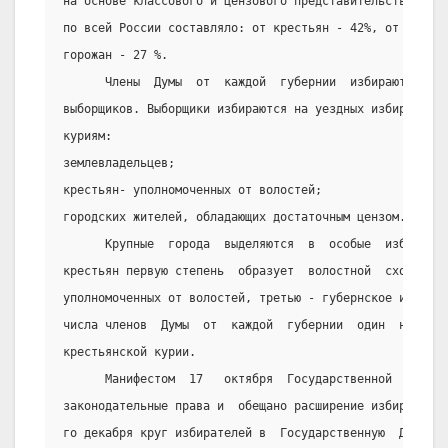
на основе классового и цензового представительства. Общ
по всей России составляло: от крестьян - 42%, от землев
горожан - 27 %.
      Члены  Думы  от  каждой  губернии  избираются   г
выборщиков. Выборщики избираются на уездных избирательн
куриям:
землевладельцев;
крестьян- уполномоченных от волостей;
городских жителей, обладающих достаточным цензом.
      Крупные  города  выделяются  в  особые  избирател
крестьян первую степень  образует  волостной  сход,    
уполномоченных от волостей, третью - губернское избират
числа членов  Думы  от  каждой  губернии  один  непреме
крестьянской курии.
      Манифестом  17   октября  Государственной   Думе 
законодательные права и  обещано расширение избирательн
го декабря круг избирателей в  Государственную  Думу  р