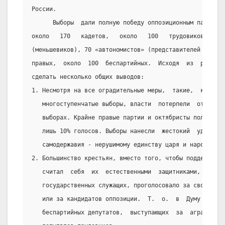
России.
      Выборы  дали полную победу оппозиционным партиям.
около   170   кадетов,   около   100   трудовиков,   15
(меньшевиков), 70 «автономистов» (представителей  окраи
правых,  около  100  беспартийных.  Исходя  из  результ
сделать несколько общих выводов:
1. Несмотря на все оградительные меры,  такие,  как  и
   многоступенчатые выборы, власти  потерпели  относит
   выборах. Крайне правые партии и октябристы получили
   лишь 10% голосов. Выборы нанесли  жестокий  удар  п
   самодержавия - нерушимому единству царя и народа.
2. Большинство крестьян, вместо того, чтобы поддержать
   считал  себя  их  естественными  защитниками,  поме
   государственных служащих, проголосовало за своих со
   или за кандидатов оппозиции.  Т.  о.  в  Думу  были
   беспартийных депутатов,  выступающих  за  аграрные 