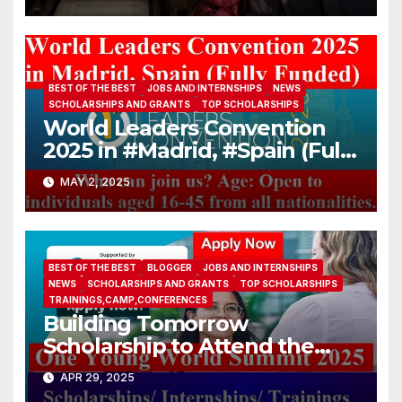
ambassadors and military
attaches?
BEST OF THE BEST
JOBS AND INTERNSHIPS
NEWS
SCHOLARSHIPS AND GRANTS
TOP SCHOLARSHIPS
World Leaders Convention
2025 in #Madrid, #Spain (Fully
Funded)
MAY 2, 2025
BEST OF THE BEST
BLOGGER
JOBS AND INTERNSHIPS
NEWS
SCHOLARSHIPS AND GRANTS
TOP SCHOLARSHIPS
TRAININGS,CAMP,CONFERENCES
Building Tomorrow
Scholarship to Attend the
One Young World Summit
APR 29, 2025
2025 (Fully-funded to