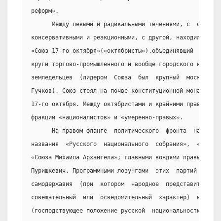
реформ».
      Между левыми и радикальными течениями, с  одной  
консервативными и реакционными, с другой, находился уме
«Союз 17-го октября»(«октябристы»),объединявший  главны
круги торгово-промышленного и вообще городского населен
земледельцев  (лидером  Союза  был  крупный  московский
Гучков). Союз стоял на почве конституционной монархии, 
17-го октября. Между октябристами и крайними правыми  в
фракции «националистов» и «умеренно-правых».
      На правом фланге  политического  фронта  находили
названия  «Русского  национального  собрания»,  «Союза 
«Союза Михаила Архангела»; главными вождями правых были
Пуришкевич. Программными лозунгами  этих  партий  было 
самодержавия  (при  котором  народное  представительств
совещательный  или  осведомительный  характер)  и   «Ро
(господствующее положение русской  национальности  и  п