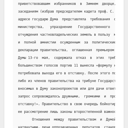
приветствовавшим  избранников  в  Зимнем  дворце,  и  з
заседаниям (избрав председателем кадета проф. С. А. Мур
адресе государю Дума  представляла  требования  ответст
министерства,   упразднение   Государственного    Совет
отчуждения частновладельческих земель в пользу  малозем
и  полной  амнистии  осужденным  за  политические   пре
декларации правительства,  оглашенная  премьером  Горем
Думы 13-го  мая,  содержала  отказ  в  этих  требования
большинством голосов портив 11 вынесла «формулу недовер
потребовала выхода его в отставку. После этого почти ка
либо из членов правительства на трибуне Государственной
вносимых в Думу законопроектов или для дачи ответа  на 
запрос сопровождалось дружными,  громкими  и  продолжит
отставку!». Правительство в свою очередь бойкотировало 
ее рассмотрение лишь законы второстепенной важности.
       Отношения  между  правительством  и  Думой  стан
натянутыми, речи оппозиционных  депутатов  становились 