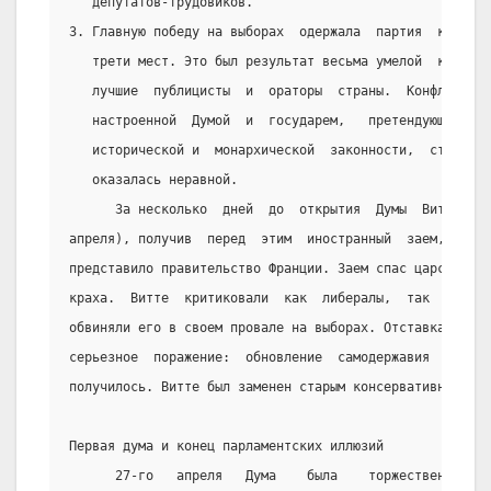
   депутатов-трудовиков.
3. Главную победу на выборах  одержала  партия  кадето
   трети мест. Это был результат весьма умелой  кампан
   лучшие  публицисты  и  ораторы  страны.  Конфликт  
   настроенной  Думой  и  государем,   претендующего  
   исторической и  монархической  законности,  стал  н
   оказалась неравной.
      За несколько  дней  до  открытия  Думы  Витте  по
апреля), получив  перед  этим  иностранный  заем,  боле
представило правительство Франции. Заем спас царский  р
краха.  Витте  критиковали  как  либералы,  так  и  кон
обвиняли его в своем провале на выборах. Отставка  Витт
серьезное  поражение:  обновление  самодержавия  по   п
получилось. Витте был заменен старым консервативным бю
Первая дума и конец парламентских иллюзий
      27-го   апреля   Дума    была    торжественно    