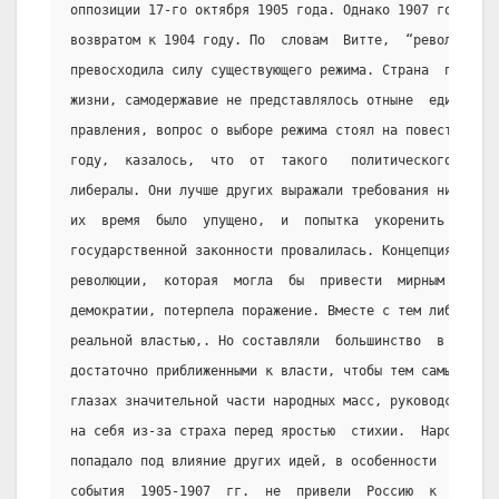
оппозиции 17-го октября 1905 года. Однако 1907 год  ник
возвратом к 1904 году. По  словам  Витте,  “революция  
превосходила силу существующего режима. Страна  пробуди
жизни, самодержавие не представлялось отныне  единствен
правления, вопрос о выборе режима стоял на повестке дня
году,  казалось,  что  от  такого   политического   “пр
либералы. Они лучше других выражали требования низших с
их  время  было  упущено,  и  попытка  укоренить   Думу
государственной законности провалилась. Концепция либер
революции,  которая  могла  бы  привести  мирным  путем
демократии, потерпела поражение. Вместе с тем либералы 
реальной властью,. Но составляли  большинство  в  обеих
достаточно приближенными к власти, чтобы тем самым диск
глазах значительной части народных масс, руководство ко
на себя из-за страха перед яростью  стихии.  Народное  
попадало под влияние других идей, в особенности  социал
события  1905-1907  гг.  не  привели  Россию  к  полити