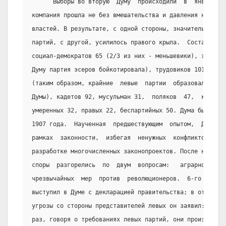
      Выборы во вторую  Думу  происходили  в  январе  1
компания прошла не без вмешательства и давления на  изб
властей. В результате, с одной стороны, значительное ус
партий, с другой, усилилось правого крыла.  Состав  нов
социал-демократов 65 (2/3 из них - меньшевики), эсеров 
Думу партия эсеров бойкотировала), трудовиков 101, наро
(таким образом, крайние  левые  партии  образовали  поч
Думы), кадетов 92, мусульман 31,  поляков  47,  казаков
умеренных 32, правых 22, беспартийных 50. Дума была  от
1907 года.  Наученная  предшествующим  опытом,  Дума  р
рамках  законности,  избегая  ненужных  конфликтов.  Ко
разработке многочисленных законопроектов. После начальн
споры  разгорелись  по  двум  вопросам:   аграрной   по
чрезвычайных  мер  против  революционеров.  6-го  марта
выступил в Думе с декларацией правительства; в ответ  н
угрозы со стороны представителей левых он заявил: «Не з
раз, говоря о требованиях левых партий, они произнес св