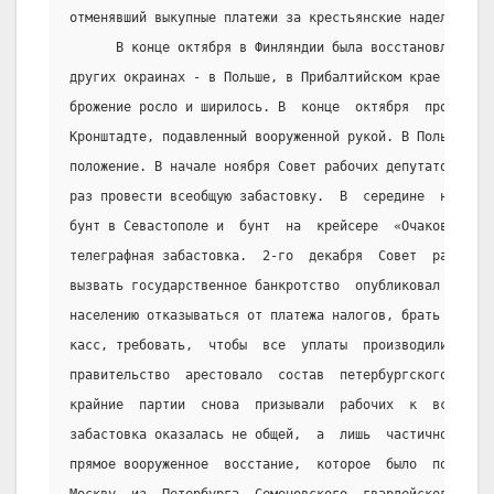
отменявший выкупные платежи за крестьянские надельные з
      В конце октября в Финляндии была восстановлена ст
других окраинах - в Польше, в Прибалтийском крае и на К
брожение росло и ширилось. В  конце  октября  произошел
Кронштадте, подавленный вооруженной рукой. В Польше был
положение. В начале ноября Совет рабочих депутатов  без
раз провести всеобщую забастовку.  В  середине  ноября 
бунт в Севастополе и  бунт  на  крейсере  «Очаков»  и  
телеграфная забастовка.  2-го  декабря  Совет  рабочих 
вызвать государственное банкротство  опубликовал  «мани
населению отказываться от платежа налогов, брать  вклад
касс, требовать,  чтобы  все  уплаты  производились  зо
правительство  арестовало  состав  петербургского  Сове
крайние  партии  снова  призывали  рабочих  к  всеобщей
забастовка оказалась не общей,  а  лишь  частичной,  но
прямое вооруженное  восстание,  которое  было  подавлен