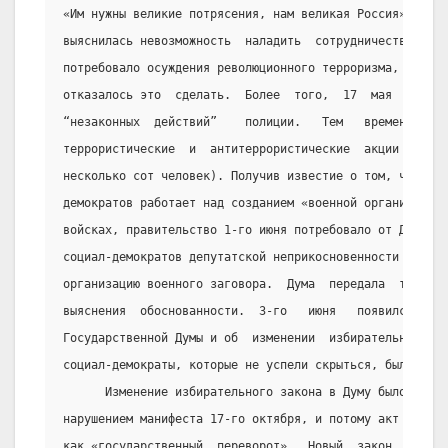
«Им нужны великие потрясения, нам великая Россия». Скор
выяснилась невозможность  наладить  сотрудничество  с  
потребовало осуждения революционного терроризма,  но  б
отказалось это  сделать.  Более  того,  17  мая  Дума  
“незаконных  действий”    полиции.   Тем   временем   в
террористические  и  антитеррористические  акции  (толь
несколько сот человек). Получив известие о том, что дум
демократов работает над созданием «военной организации»
войсках, правительство 1-го июня потребовало от Думы ли
социал-демократов депутатской неприкосновенности и прив
организацию военного заговора.  Дума  передала  требова
выяснения  обоснованности.  3-го   июня   появился   ма
Государственной Думы и об  изменении  избирательного  з
социал-демократы, которые не успели скрыться, были арес
      Изменение избирательного закона в Думу было прове
нарушением манифеста 17-го октября, и потому акт  3-го 
как «государственный  переворот».  Новый  закон  разраб