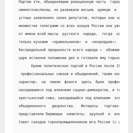
Партии эти, объединявшие реакционную часть  городского 
немногочисленны, но развивали весьма  шумную  и  крикли
устных заявлениях своих депутатов, которых они часто по
множестве телеграмм со всех концов России они уверяли ц
от имени всей массы  русского  народа,  тогда  как  их 
только кучками  «крамольников»  и  «инородцев»;  их  по
беспредельной преданности всего народа «  обожаемому  м
царя истинное положение дел и готовили ему горькое разо
      Кроме политических партий в России после 1905г.су
 профессиональных союзов и объединений, также носивших 
характер:  на  левом  фланге  здесь  были  профессионал
находившиеся под влиянием социал-демократов, и так назы
крестьянский союз, находившийся под влиянием  эсеров., 
объединенного   дворянства.   Интересы   торгово-    пр
представляли биржевые  комитеты;  крупной  и  влиятельн
Совет съездов горнопромышленников юга России (с центром