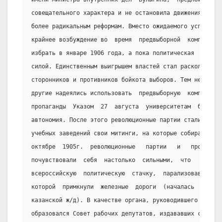
совещательного характера и не остановила движения, напр
более радикальным реформам. Вместо ожидаемого успокоени
крайнее возбуждение во  время  предвыборной  компании. 
избрать в январе 1906 года, а пока политическая  борьба
силой. Единственным выигрышем властей стал раскол либер
сторонников и противников бойкота выборов. Тем не  мене
другие надеялись использовать  предвыборную  компанию  
пропаганды  Указом  27  августа  университетам  была  п
автономия. После этого революционные партии стали устра
учебных заведений свои митинги, на которые собирались т
октябре  1905г.  революционные   партии   и   профессио
почувствовали  себя  настолько  сильными,  что   провоз
всероссийскую  политическую  стачку,  парализовавшую  э
которой  примкнули  железные  дороги  (началась  6  окт
казанской ж/д). В качестве органа, руководившего забаст
образовался Совет рабочих депутатов, издававших свои «И