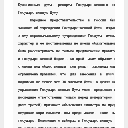
Булыгинская  дума,  реформа  Государственного  совета, 
Государственную Думу
      Народное  представительство  в  России  было  учр
законом об учреждении Государственной Думы, изданными 6
этому первоначальному «учреждению» Госдума  имела  лишь
характер и ее постановления не имели обязательной силы;
была рассматривать не только предлагаемые правительство
и государственный бюджет, который таким образом станови
степени под общественный  контроль;  законодательная  и
ограничена правилом, что  для  внесения  в  Думу  закон
подписан не менее чем 30 членами Думы; в целях контроля
управления Государственная Дума может предъявлять запро
последние ответственны только перед императором, и если
двух третей) признает объяснения министра по предъявлен
неудовлетворительными, она представляет  свое  заключен
государю. Положение о выборах в Государственную  Думу  