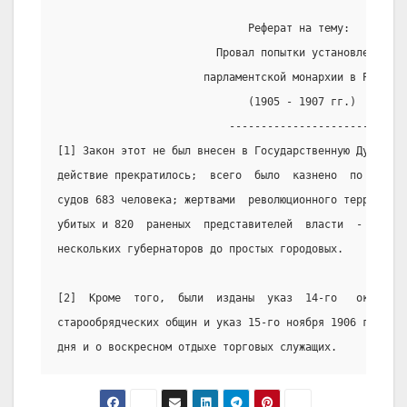
                              Реферат на тему:
                         Провал попытки установления
                       парламентской монархии в России
                              (1905 - 1907 гг.)
                           -----------------------
[1] Закон этот не был внесен в Государственную Думу, и 
действие прекратилось;  всего  было  казнено  по  приго
судов 683 человека; жертвами  революционного террора за
убитых и 820  раненых  представителей  власти  -  от  г
нескольких губернаторов до простых городовых.
[2]  Кроме  того,  были  изданы  указ  14-го   октября 
старообрядческих общин и указ 15-го ноября 1906 г. Об о
дня и о воскресном отдыхе торговых служащих.