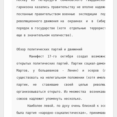
Москву  из  Петербурга  Семеновского  гвардейского  пол
гарнизона казались правительству не вполне надежными). 
посланные правительством военные  экспедиции  подавили 
революционного движения на  окраинах  и  в  Сибири  и  
порядок в государстве (хотя  отдельные  террористически
еще в значительном количестве).
Обзор политических партий и движений
       Манифест  17-го  октября  создал  возможность  о
открытых политических партий. Партии социал-демократов 
Мартов,  у  большевиков  -  Ленин)  и  эсеров  (лидер  
существовать на нелегальном положении (хотя имели  свою
партии,  не   ставившие   своей   целью   революционный
организовываться открыто. Из множества  возникавших  в 
союзов надлежит упомянуть несколько.
      Наиболее левой, по духу очень близкой к эсеровско
была партия «народно-социалистическая», принимавшая  на