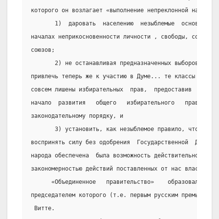
которого он возлагает «выполнение непреклонной нашей во
       1)  даровать  населению  незыблемые  основы  гра
началах неприкосновенности личности , свободы, совести,
союзов;
       2) не останавливая предназначенных выборов  в  Г
привлечь теперь же к участию в Думе... те классы  насел
совсем лишены избирательных  прав,  предоставив  засим 
начало  развития   общего   избирательного   права    в
законодательному порядку, и
       3) установить, как незыблемое правило, чтобы  ни
воспринять силу без одобрения  Государственной  Думы  и
народа обеспечена  была возможность действительного  уч
закономерностью действий поставленных от нас властей.»
      «Объединенное   правительство»    образовало    С
председателем которого (т.е. первым русским премьер-мин
 Витте.