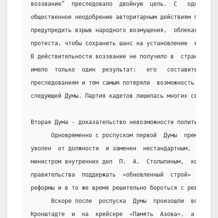
воззвание”  преследовало  двойную  цель.  С   одной   с
общественное неодобрение авторитарным действиям правите
предупредить взрыв народного возмущения,  облекая  его 
протеста, чтобы сохранить шанс на установление  констит
В действительности воззвание не получило в  стране  дос
имело  только  один  результат:   его   составители   п
преследованиям и тем самым потеряли  возможность  балло
следующей Думы. Партия кадетов лишилась многих своих де
Вторая Дума - доказательство невозможности политическог
      Одновременно с роспуском первой  Думы  премьер  И
уволен  от должности  и заменен  нестандартным,  энерги
министром внутренних дел  П.  А.  Столыпиным,  который 
правительства  поддержать  «обновленный  строй»  и   пр
реформы и в то же время решительно бороться с революцио
      Вскоре после  роспуска  Думы  произошли  военные 
Кронштадте  и  на  крейсере  «Память  Азова»,  а  также