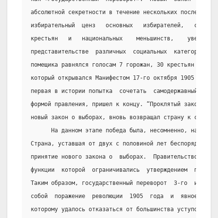
абсолютной секретности в течение нескольких последних м
избирательный  ценз   основных   избирателей,   сокраща
крестьян   и   национальных    меньшинств,    увеличива
представительстве  различных  социальных  категорий.  Т
помещика равнялся голосам 7 горожан, 30 крестьян  или  
который открывался Манифестом 17-го октября 1905 года, 
первая в истории попытка  сочетать  самодержавный  режи
формой правления, пришел к концу. “Проклятый закон”, ка
новый закон о выборах, вновь возвращал страну к самодер
      На данном этапе победа была, несомненно, на  стор
Страна, уставшая от двух с половиной лет беспорядков, н
принятие нового закона о  выборах.  Правительство  полу
функции  которой  ограничивались  утверждением  предста
Таким образом, государственный переворот  3-го  июня  1
собой  поражение  революции  1905  года  и  явное  возр
которому удалось отказаться от большинства уступок, выр