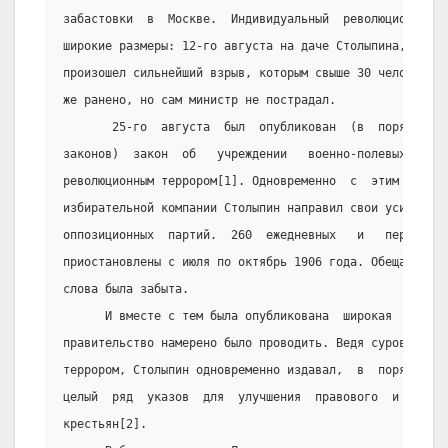
забастовки  в  Москве.  Индивидуальный  революционный  
широкие размеры: 12-го августа на даче Столыпина,  на  
произошел сильнейший взрыв, которым свыше 30 человек бы
же ранено, но сам министр не пострадал.
       25-го  августа  был  опубликован  (в  порядке  8
законов)  закон  об   учреждении   военно-полевых   суд
революционным террором[1]. Одновременно  с  этим  в  хо
избирательной компании Столыпин направил свои усилия на
оппозиционных  партий.  260  ежедневных   и   периодиче
приостановлены с июля по октябрь 1906 года. Обещанная в
слова была забыта.
      И вместе с тем была опубликована  широкая  програ
правительство намерено было проводить. Ведя суровую бор
террором, Столыпин одновременно издавал,  в  порядке  т
целый  ряд  указов  для  улучшения  правового  и   мате
крестьян[2].