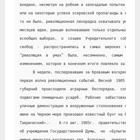
воедино, несмотря на робкие и запоздалые попытки либера
или на некоторые успехи эсеровской пропаганды в крестья
то ни было, революционная лихорадка охватывала умы: все
месяцев идеи, раньше волновавшие только отдельных полит
всеобщих выборах,  о  созыве  Учредительного  собрания,
свобод  -  распространились  в  самых  широких  кругах 
“революция  в  умах”  была,  несомненно,  самым  значит
изменением, которое в конечном итоге повлекло за собой 
      В недели, последовавшие за Кровавым воскресеньем,
первая волна революционных событий. Весной  1905  года 
губерний  происходили  аграрные  беспорядки,  сопровожд
поджогами помещичьих усадеб.  Рабочие  забастовки  в  г
уличные демонстрации и вооруженные столкновения с  войс
июне на Черном море произошел известный бунт на бронено
Таврический».-    6-го авг. 1905г.  правительство  опуб
об учреждении Государственной Думы,  но  «Булыгинская  
имени министра внутренних дел  Булыгина,  предложившего