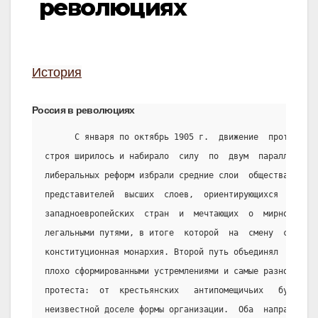
революциях
История
Россия в революциях
      С января по октябрь 1905 г.  движение  протеста  
строя ширилось и набирало  силу  по  двум  параллельным
либеральных реформ избрали средние слои  общества,  инт
представителей  высших  слоев,  ориентирующихся   на   
западноевропейских  стран  и  мечтающих  о  мирной   ре
легальными путями, в итоге  которой  на  смену  самодер
конституционная монархия. Второй путь объединял  самые 
плохо сформированными устремлениями и самые разнообразн
протеста:  от  крестьянских   антипомещичьих   бунтов  
неизвестной доселе формы организации.  Оба  направления