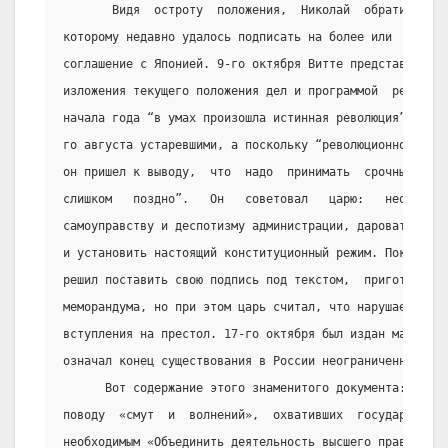
       Видя  остроту  положения,  Николай  обратился  з
которому недавно удалось подписать на более или  менее 
соглашение с Японией. 9-го октября Витте представил  го
изложения текущего положения дел и программой  реформ. 
начала года “в умах произошла истинная революция”, Витт
го августа устаревшими, а поскольку “революционное брож
он пришел к выводу,  что  надо  принимать  срочные  мер
слишком   поздно”.   Он   советовал   царю:   необходим
самоуправству и деспотизму администрации, даровать наро
и установить настоящий конституционный режим. Поколебав
решил поставить свою подпись под текстом,  приготовленн
меморандума, но при этом царь считал, что нарушает прис
вступления на престол. 17-го октября был издан манифест
означал конец существования в России неограниченной мон
      Вот содержание этого знаменитого документа:  выра
поводу  «смут  и  волнений»,  охвативших  государство, 
необходимым «Объединить деятельность высшего правительс