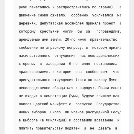
речи печатались и распространялись по стране),  а  межд
движение снова оживало,  особенно  усиливался  массовый
деревнях. Депутатская ассамблея приняла проект  аграрно
которому  крестьяне  могли  бы  за   “справедливую   ко
арендуемые ими земли. 20-го июня  правительство  обрати
сообщение по аграрному вопросу, в  котором признавало  
насильственного  отчуждения  частновладельческих  земел
стороны,  в  заседании  6-го  июля  постановила  обрати
«разъяснением», в котором  она  сообщением,  что  не  о
принудительного отчуждения (хотя по закону Думе не было
непосредственно обращаться к народу). Правительство соч
не входит в компетенцию Думы, будучи слишком важным для
явился царский манифест о  роспуске  Государственной  Д
новых выборов. Около 180 членов распущенной Государстве
в Выборге (в Финляндии) и составили воззвание  к  насел
платить правительству податей  и  не  давать  в  армию 