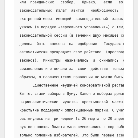
или  гражданских   свобод.   Однако,   если   во   врем
законодательных  палат  явится   необходимость   в   пр
экстренной меры, имеющей  законодательный  характер,  т
указом (в порядке «верховного управления») с тем, однак
законодательной сессии (в течении двух месяцев со дня с
должна  быть  внесена  на  одобрение   Государственной 
автоматически прекращает свое действие  (пресловутая  8
законов).  Министры  назначались  и  снимались  со  сви
соизволению и отвечали за  свои  действия  только  пере
образом, о парламентском правлении не могло быть и речи
      Единственное неудачей консервативной реставрации,
Витте, стали выборы в Думу. Закон о выборах делал ставк
националистические  чувства  крестьянской  массы.  В   
крестьяне поддержали оппозиционные партии. С учетом отс
растянулись на три недели (с 26 марта по 20 апреля 1906
рук вон плохо. Власти мало вмешивались в ход выборов; у
только половина избирателей. Это были первые всеобщие в