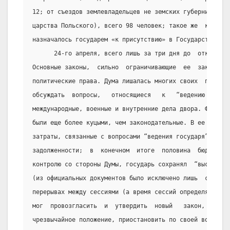
12; от съездов землевладельцев не земских губерний -  2
царства Польского), всего 98 человек; такое же  количес
назначалось государем «к присутствию» в Государственном
      24-го апреля, всего лишь за три дня до  открытия 
Основные законы,  сильно  ограничивающие  ее  законодат
политические права. Дума лишалась многих своих  полномо
обсуждать  вопросы,   относящиеся   к   “ведению   госу
международные, военные и внутренние дела двора. Финансо
были еще более куцыми, чем законодательные. В ее компет
затраты, связанные с вопросами “ведения государя”, а  т
задолженности;  в  конечном  итоге  половина  бюджета  
контролю со стороны Думы, государь сохранял  “высшую  с
(из официальных документов было исключено лишь  слово  
перерывах между сессиями (а время сессий определялось г
мог  провозгласить  и  утвердить  новый   закон,   объя
чрезвычайное положение, приостановить по своей воле дей