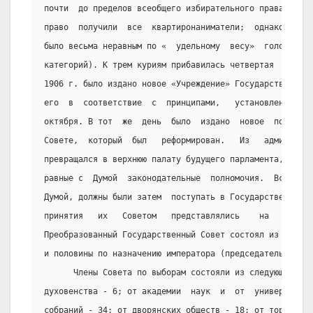
почти  до пределов всеобщего избирательного права ( в г
право  получили  все  квартиронаниматели;  однако  это 
было весьма неравным по «  удельному  весу»  голосов  и
категорий). К трем куриям прибавилась четвертая  -  раб
1906 г. было издано новое «Учреждение» Государственной 
его  в  соответствие  с  принципами,   установленными  
октября. В тот  же  день  было  издано  новое  положени
Совете,  который  был   реформирован.   Из   администра
превращался в верхнюю палату будущего парламента, верну
равные с  Думой  законодательные  полномочия.  Все  зак
Думой, должны были затем  поступать в Государственный С
принятия   их   Советом   представлялись    на    утвер
Преобразованный Государственный Совет состоял из полови
и половины по назначению императора (председатель назна
      Члены Совета по выборам состояли из следующих гру
духовенства - 6; от академии  наук  и  от  университето
собраний - 34; от дворянских обществ - 18; от торговли 