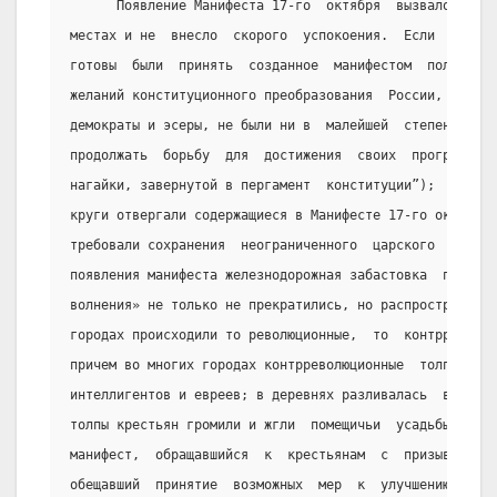
      Появление Манифеста 17-го  октября  вызвало  раст
местах и не  внесло  скорого  успокоения.  Если  умерен
готовы  были  принять  созданное  манифестом  положение
желаний конституционного преобразования  России,  то  л
демократы и эсеры, не были ни в  малейшей  степени  удо
продолжать  борьбу  для  достижения  своих  программных
нагайки, завернутой в пергамент  конституции”);  с  дру
круги отвергали содержащиеся в Манифесте 17-го октября 
требовали сохранения  неограниченного  царского  самоде
появления манифеста железнодорожная забастовка  прекрат
волнения» не только не прекратились, но распространилис
городах происходили то революционные,  то  контрреволюц
причем во многих городах контрреволюционные  толпы  «че
интеллигентов и евреев; в деревнях разливалась  волна  
толпы крестьян громили и жгли  помещичьи  усадьбы.  3-г
манифест,  обращавшийся  к  крестьянам  с  призывом  пр
обещавший  принятие  возможных  мер  к  улучшению   пол