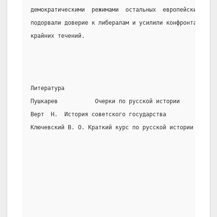
демократическими  режимами  остальных  европейских  стр
подорвали доверие к либералам и усилили конфронтацию  м
крайних течений.
Литература
Пушкарев           Очерки по русской истории
Верт  Н.  История советского государства
Ключевский В. О. Краткий курс по русской истории
                                                       