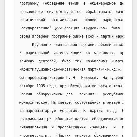
программу  (обращение  земли  в  общенародное  достояни
пользование тем, кто будет ее  обрабатывать  личным  тр
политической   отстаивавшая   полное   народовластие.  
Государственной Думе фракция «трудовиков»  была  по  св
своей аграрной программе ближе всех к партии народных с
      Крупной и влиятельной партией, объединивших широк
и  радикальной  интеллигенции  (в  частности,  профессу
земских  деятелей,  была  так  называемая  «Партия  нар
«Конституционно-демократическая партия»(«к.-д.», или «к
был профессор-историк П. Н.  Милюков.  На  учредительно
октябре 1905 года, при обсуждении вопроса о желательной
России  обнаружились  два   течения:   республиканское 
монархическое. На съезде, состоявшемся в январе 1906г.,
за парламентарную  монархию.  К  партии  к.-д.  близко 
программами три небольшие партии, объединявшие некоторы
интеллигенции  и  прогрессивных  «земцев»   и   промышл
«прогрессисты»,  «Партия  мирного  обновления»  и  «Пар