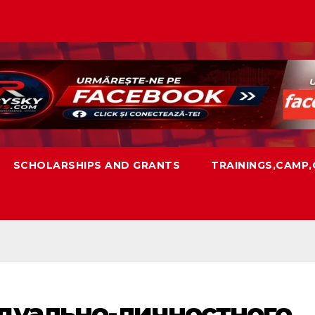
SCHOLARSHIPS AND GRANTS
TRAININGS,CAMP
дуально-личностного