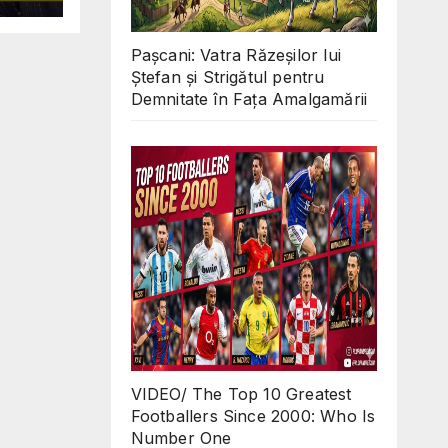
 in
O
Pașcani: Vatra Răzeșilor lui
d
Ștefan și Strigătul pentru
s?
Demnitate în Fața Amalgamării
VIDEO/ The Top 10 Greatest
Footballers Since 2000: Who Is
Number One