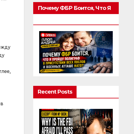
Почему ФБР Боится, Что Я
Пройду Полиграф
ежду
ду
тлее,
Recent Posts
 в