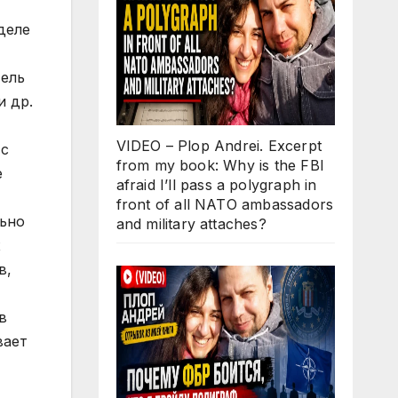
деле
тель
и др.
VIDEO – Plop Andrei. Excerpt
 с
from my book: Why is the FBI
е
afraid I’ll pass a polygraph in
front of all NATO ambassadors
ьно
and military attaches?
х
в,
в
вает