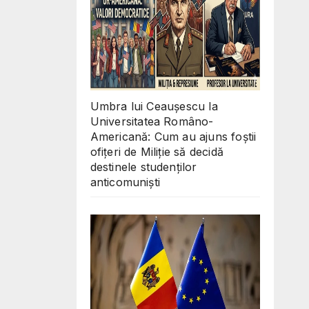
Umbra lui Ceaușescu la
Universitatea Româno-
Americană: Cum au ajuns foștii
ofițeri de Miliție să decidă
destinele studenților
anticomuniști