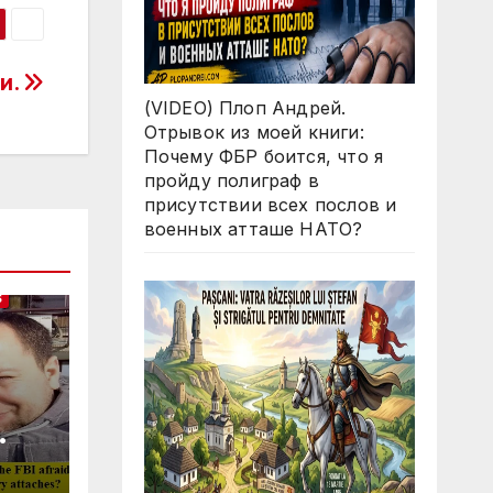
ии.
(VIDEO) Плоп Андрей.
Отрывок из моей книги:
Почему ФБР боится, что я
пройду полиграф в
присутствии всех послов и
военных атташе НАТО?
S
Why
ll