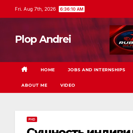
Skip
Fri. Aug 7th, 2026
6:36:11 AM
to
content
Plop Andrei
HOME
JOBS AND INTERNSHIPS
ABOUT ME
VIDEO
PHD
Сущность индиви