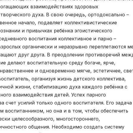
обогащающих взаимодействиях здоровых
творческого духа. В свою очередь, ортодоксально –
енное начало, подавляет коллективистические
сознании и привычках ребёнка эгоистического
седневного воспитания коллективное и парно –
взрослых органически и неразрывно переплетаются м
гащают друг друга. В преодолении противоречий меж
ие делают воспитательную среду богаче, ярче,
нравственнее и одновременно мягче, эстетичнее, све
воспитатель, организуя жизнь детского коллектива,
чной жизни, стабилизацию духа каждого ребёнка с
ого взаимодействия детей. Успех парного
а счет усилий только одного воспитателя. Его задача
м воспитанником, но она и в том, чтобы обеспечить
ски целесообразного, многостороннего,
ичностного общения. Необходимо создать систему