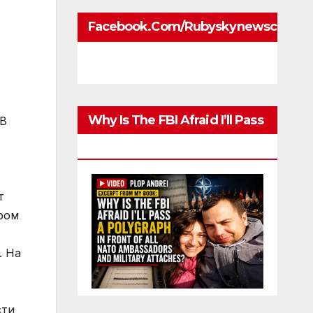
Facebook.com/rubyskynewscom
Why Is The FBI Afraid I’ll Pass
 В
A Polygraph
т
ром
. На
сти