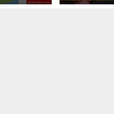
nership Civil
pass a polygraph
ety Forum
front of all NAT
ambassadors an
military attache